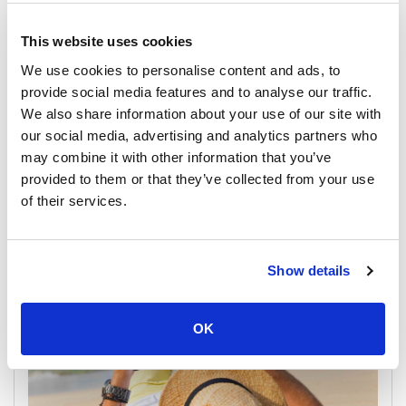
This website uses cookies
We use cookies to personalise content and ads, to
provide social media features and to analyse our traffic.
We also share information about your use of our site with
our social media, advertising and analytics partners who
プーケットおよびアンダマン海の天気予報
may combine it with other information that you’ve
provided to them or that they’ve collected from your use
16 November 2025
of their services.
すべての場所
Show details
General, Weather, Announcement
OK