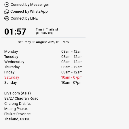
Connect by Messenger
Connect by WhatsApp
Connect by LINE
01:57
Time in Thailand
(UTC+07:00)
Saturday 08 August 2026, 01:57am
Monday
08am - 12am
Tuesday
08am - 12am
Wednesday
08am - 12am
Thursday
08am - 12am
Friday
08am - 12am
Saturday
10am - 07pm
Sunday
10am - 07pm
LiVa.com (Asia)
89/27 Chaofah Road
Chalong District
Muang Phuket
Phuket Province
Thailand, 83130