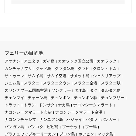
フェリーの目的地
アオナン
アユタヤ
ガイ島
カオソック国立公園
カオラック
カンチャナブリ
クッド島
クラダン島
クラビ
クロン・トム
サトゥーン
サムイ島
サムイ空港
サメット島
シェムリアップ
ジュム島
スラタニ
スラタニタウン
スラタニ空港
スラタニ駅
スワンナプーム国際空港
ソンクラー
タオ島
タク
タルタオ島
チェンマイ
チャーン島
チュンポン
チュンポン駅
チョンブリー
トラット
トラン
ドンサク
ナカ島
ナコンシータマラート
ナコンシータマラート市街
ナコンシータマラート空港
ナコンラチャシマ
ナンユアン島
ハジャイ
パタヤ
パンガー
パンガン島
バンコク
ピピ島
プーケット
プー島
プラチュワップキーリーカン
ブロン島
ホアヒン
マック島