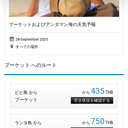
プーケットおよびアンダマン海の天気予報
28 September 2025
すべての場所
プーケット へのルート
435
ピピ島 から
から
THB
プーケット
空き状況を確認する
750
ランタ島 から
から
THB