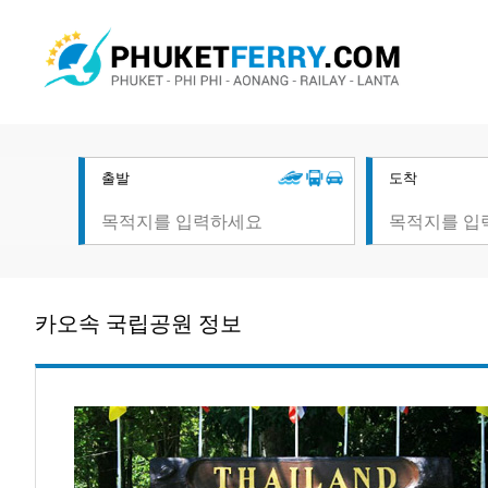
출발
도착
카오속 국립공원 정보