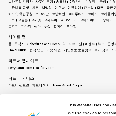
쁘라쭈압 키리칸
사무이 공항
송클라
수랏타니
수랏타니 공항
수랏
수완나품 공항
싸툰
씨엠립
아오낭
아유타야
촌부리
춤폰
춤폰 
코팡안은 태국의 보석 같은 섬으로, 세계적으로 유명한 풀문 파티와
카오속 국립공원
코끄라단
코낭위안
코따루타오
코따오
코라올리
들이 있습니다.
코묵
코불론
코사멧
코사무이
코야오노이
코야오야이
코응아이
이 해변들은 부드러운 모래로 덮여 있어, 누워서 휴식을 취하기에 
코피피
파타야
팡아
푸켓
핫야이
후아힌
하지만 해안선은 시작에 불과합니다. 공원에 들어서면 울창한 정글이
사이트 맵
아름다움을 그대로 담고 있습니다. 동물들의 울음소리가 메아리치고,
홈
목적지
Schedules and Prices
역
프로모션
이벤트
뉴스
운영
Travel Guide
법적 언급
이용 약관
개인정보 보호정책
쿠키 정책
사
정글에는 하이킹 코스가 얽혀 있어, 모험가들이 원시 자연의 아름다움
파트너 웹사이트
섬의 수중 세계 또한 매력적입니다. 다채로운 해양 생물로 가득한 
Ferrysamui.com
Baliferry.com
합니다.
파트너 서비스
하루의 모험이 끝나도 섬은 잠들지 않습니다. 밤이 되면 야시장에 
과 발견의 시작을 알립니다.
파트너 센트럴
파트너 되기
Travel Agent Program
이곳을 방문할 때마다 새로운 경험과 추억이 쌓입니다. 시간이 지날
정을 가득 채워줄 것입니다.
This website uses cookie
코따오는 흔히 '거북이 섬'이라 불리며, 태국의 작은 낙원 중 하나
We use cookies to personal