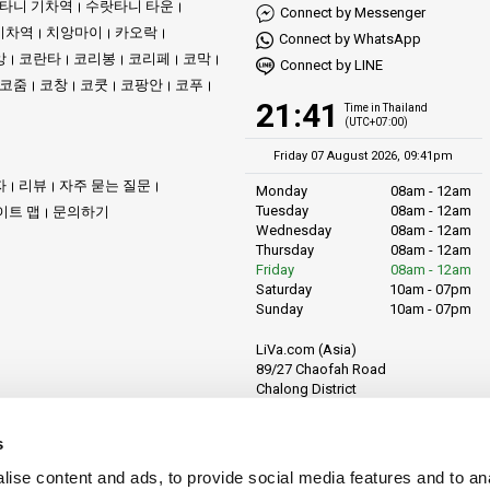
타니 기차역
수랏타니 타운
Connect by Messenger
기차역
치앙마이
카오락
 종종 동일시됩니다. 그러나 네온 조명과 춤추는 인파를 넘어선 곳에는 다양하고
Connect by WhatsApp
앙
코란타
코리봉
코리페
코막
Connect by LINE
코줌
코창
코쿳
코팡안
코푸
21:41
안성맞춤입니다. 파도는 천천히 밀려와 해안가에서 조용한 소리를 내며, 자연과 함
Time in Thailand
(UTC+07:00)
 맞이하는데, 하늘을 향해 우뚝 솟은 나무들과 풍부한 식생은 자연의 풍요로움
Friday 07 August 2026, 09:41pm
 나무 꼭대기는 하늘을 찌를 듯합니다.
자
리뷰
자주 묻는 질문
Monday
08am - 12am
Tuesday
08am - 12am
이트 맵
문의하기
을 가까이에서 만끽할 수 있습니다. 이 녹색 지대 안에는 여러 폭포가 있어, 시
Wednesday
08am - 12am
Thursday
08am - 12am
산호초와 신비한 해저 동굴까지, 코팡안의 심해는 다이버들의 꿈을 실현하는 장소
Friday
08am - 12am
Saturday
10am - 07pm
Sunday
10am - 07pm
불이 켜져, 지역 공예품과 맛있는 먹거리들이 여행을 오감으로 즐길 수 있는 경
LiVa.com (Asia)
89/27 Chaofah Road
Chalong District
수록 코팡안은 오래도록 기억에 남을 순간들을 선사한다는 것을 깨닫게 됩니다. 짧
Muang Phuket
Phuket Province
s
Thailand, 83130
입니다. 전 세계적으로 명성이 높아 다이빙 애호가들의 핫스팟이기도 합니다.
ise content and ads, to provide social media features and to anal