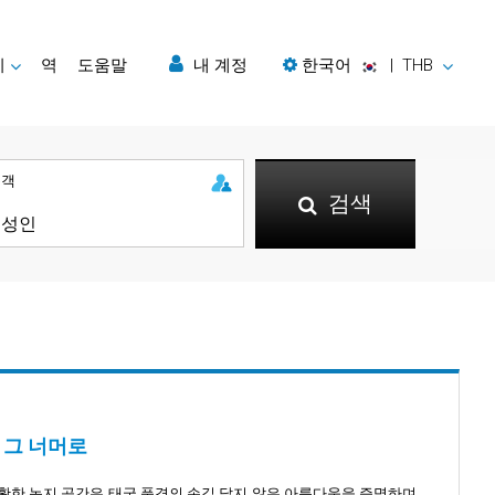
지
역
도움말
내 계정
한국어
|
THB
승객
검색
 그 너머로
활한 녹지 공간은 태국 풍경의 손길 닿지 않은 아름다움을 증명하며,