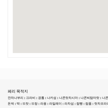
많은 이들이 카오 속의 모험을 즐기다 보면 당초 계획보다 오래 머
별이 빛나는 하늘 아래에서 잠을 청하면 공원의 진정한 본질을 더욱
카오 속 국립공원 내의 교통 허브는 단순히 정류장 이상의 의미를 
습니다.
호화로운 호텔에 숙박하든, 당일치기 여행을 오든, 이 정류장은 큰
시작할 수 있습니다.
코사무이는 태국만에 자리 잡은 아름다운 섬으로, 애정 어린 마음으
해안에 발을 디디면 가장 먼저 따뜻하고 금빛으로 빛나는 해변이 눈
"코 사무이 코"라 불리는 지역은 섬의 심장이 뛰는 곳으로, 늘 활기
또한 음식 역시 빼놓을 수 없습니다. 태국식 길거리 음식의 향기가 
페리 목적지
쇼핑을 원한다면, 활기찬 시장에서 수공예품부터 신선한 농산물까지
깐차나부리
끄라비
끙톰
나카섬
나콘랏차시마
나콘씨탐마랏
나콘
많은 여행객들은 코사무이에서 충분한 시간을 보낼 것을 추천합니다.
돈싹
딱
뜨랏
뜨랑
라용
라일레이
라차섬
람빵
람품
랏차프라
문객에게 이 나라의 진정한 정신을 체험하도록 초대합니다.