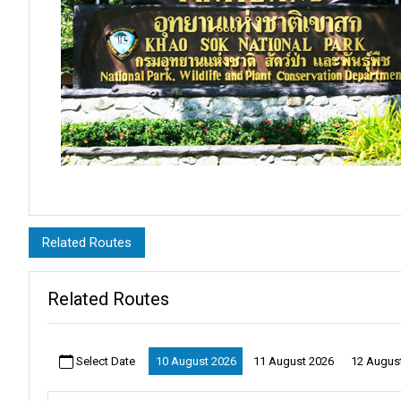
코팡안
은 축제로 명성이 높으며,
코따오
는 맑고 깨끗한 바다를 자랑
Related Routes
설명:
Related Routes
카오 속 국립공원
은 자연의 핵심을 대변합니다. 석회암 산맥이 하늘
물 위에 주변 풍경을 비추고 있습니다.
Select Date
10 August 2026
11 August 2026
12 Augus
이곳은 단순히 눈으로 즐기는 아름다움만 있는 것이 아니라, 야생동
날아오르는 모습을 볼 수도 있습니다.