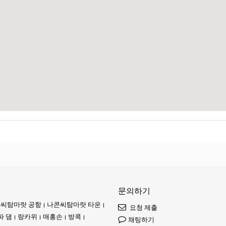
무르게 됩니다. 바로 떠나지 않고 하룻밤 묵으며 공원의 고요한 분위기를 만끽하는
 깊게 느낄 수 있습니다. 밤을 지새우며 머무르는 경험은 방문객이 자연과 깊게
갖습니다. 이는 태국이 제공하는 무수한 다른 경험으로 향하는 관문입니다. 여
 이점입니다. 공원 입구 바로 옆에 위치해 있으므로 번거로움 없이 즉시 모험을 
로 "좋은 사람들의 도시"라고 불립니다. 이곳에서는 자연의 아름다움과 지역 
에 들어옵니다. 부드러운 모래와 잔잔한 파도가 모든 방문객을 반갑게 맞이합니다
가 넘칩니다. 골목을 거닐다 보면 오래된 사원이 우뚝 서 있어, 태국의 깊은 역사
공기 중에 퍼져, 맛보도록 유혹합니다. 매콤한 카레에서 달콤한 간식까지, 각 요
문의하기
 다양한 상품을 만나볼 수 있습니다.
씨탐마랏 공항
나콘씨탐마랏 타운
요청 제출
 이는 그림 같은 풍경을 감상하는 것뿐 아니라, 생동감 넘치는 문화 속에 푹 빠
파 댐
랑카위
매홍손
방콕
채팅하기