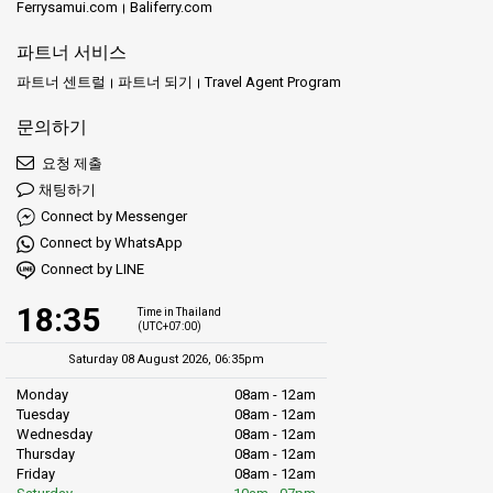
Ferrysamui.com
Baliferry.com
파트너 서비스
파트너 센트럴
파트너 되기
Travel Agent Program
문의하기
요청 제출
채팅하기
Connect by Messenger
Connect by WhatsApp
Connect by LINE
18:35
Time in Thailand
(UTC+07:00)
Saturday 08 August 2026, 06:35pm
Monday
08am - 12am
Tuesday
08am - 12am
Wednesday
08am - 12am
Thursday
08am - 12am
Friday
08am - 12am