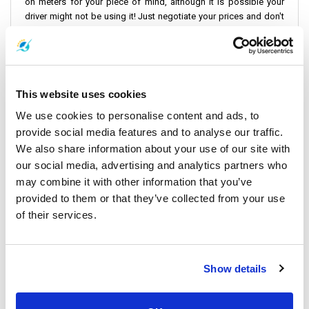
on meters for your piece of mind, although it is possible your
driver might not be using it! Just negotiate your prices and don't
catch a cab too close to the beaches or main tourist areas - you'll
find them less expensive. You can hire a motorcycle or a car on a
daily rate and the roads are quite good so you'll be able to get
around Samui nicely, covering more ground and getting to more
places on the map. Make sure the vehicles carry insurance and
This website uses cookies
bargain a bit to get a preferable price. If you're going to use a
We use cookies to personalise content and ads, to
motorcycle, please be careful, wear your helmets at all times and
provide social media features and to analyse our traffic.
don't drive when drunk. Be safe and enjoy yourself!
We also share information about your use of our site with
our social media, advertising and analytics partners who
may combine it with other information that you’ve
간략히 읽기
provided to them or that they’ve collected from your use
of their services.
프로모션 딜
Show details