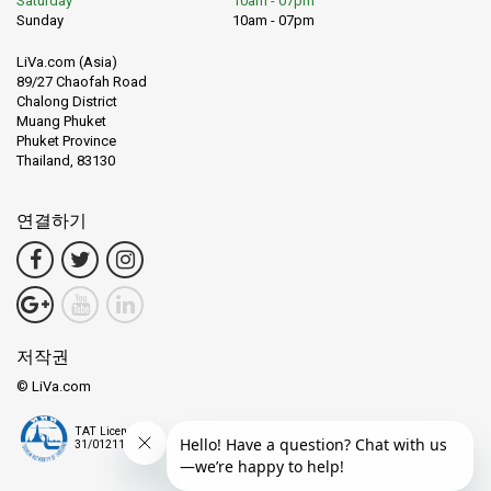
Saturday
10am - 07pm
Sunday
10am - 07pm
LiVa.com (Asia)
89/27 Chaofah Road
Chalong District
Muang Phuket
Phuket Province
Thailand, 83130
연결하기
저작권
© LiVa.com
TAT License
31/01211