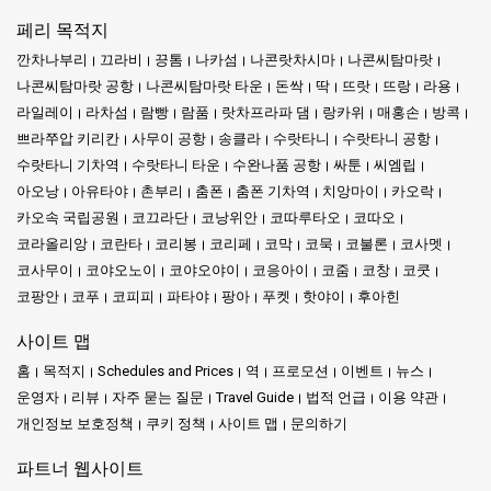
페리 목적지
깐차나부리
끄라비
끙톰
나카섬
나콘랏차시마
나콘씨탐마랏
나콘씨탐마랏 공항
나콘씨탐마랏 타운
돈싹
딱
뜨랏
뜨랑
라용
라일레이
라차섬
람빵
람품
랏차프라파 댐
랑카위
매홍손
방콕
쁘라쭈압 키리칸
사무이 공항
송클라
수랏타니
수랏타니 공항
수랏타니 기차역
수랏타니 타운
수완나품 공항
싸툰
씨엠립
아오낭
아유타야
촌부리
춤폰
춤폰 기차역
치앙마이
카오락
카오속 국립공원
코끄라단
코낭위안
코따루타오
코따오
코라올리앙
코란타
코리봉
코리페
코막
코묵
코불론
코사멧
코사무이
코야오노이
코야오야이
코응아이
코줌
코창
코쿳
코팡안
코푸
코피피
파타야
팡아
푸켓
핫야이
후아힌
사이트 맵
홈
목적지
Schedules and Prices
역
프로모션
이벤트
뉴스
운영자
리뷰
자주 묻는 질문
Travel Guide
법적 언급
이용 약관
개인정보 보호정책
쿠키 정책
사이트 맵
문의하기
파트너 웹사이트