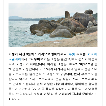
비행기 대신 3분의 1 가격으로 항해하세요!
푸켓
,
피피섬
,
끄라비
,
라일레이
에서
코사무이
로 가는 여행은 즐겁고, 매우 경치가 아름다
우며, 가성비가 뛰어납니다. 이러한 여행은 PhuketFerry.com을 통
해 완전히 가능합니다. 버스/페리 패키지는 태국 남부의 좁은 지대
를 가로지르는 즐거운 버스 여행으로 구성되며,
돈삭 부두
로 이동
합니다. 여기서 스피드보트와 페리 운영 직원이
스피드보트
와
페리
로 안내해 드립니다. 전체 여행은 매우 쾌적하며, 좋아하는 음악을
들으며 편안하게 앉아 시골 풍경을 감상하거나 책을 읽으며 여유를
즐길 수 있습니다. 저희의
여행 팁
을 인쇄하여 철저히 준비하시기
바랍니다.