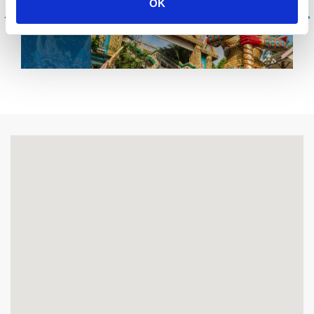
OK
코피피
푸
푸켓
코