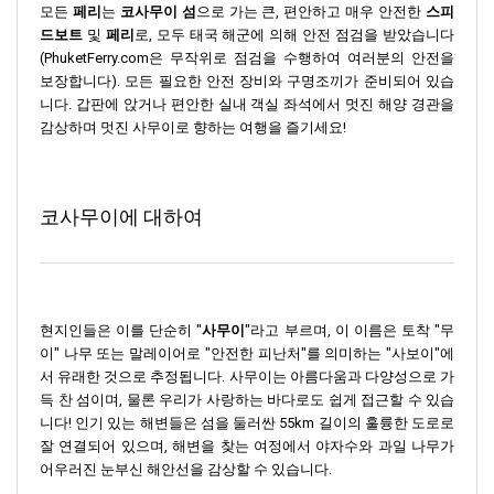
모든
페리
는
코사무이 섬
으로 가는 큰, 편안하고 매우 안전한
스피
드보트
및
페리
로, 모두 태국 해군에 의해 안전 점검을 받았습니다
(PhuketFerry.com은 무작위로 점검을 수행하여 여러분의 안전을
보장합니다). 모든 필요한 안전 장비와 구명조끼가 준비되어 있습
니다. 갑판에 앉거나 편안한 실내 객실 좌석에서 멋진 해양 경관을
감상하며 멋진 사무이로 향하는 여행을 즐기세요!
코사무이에 대하여
현지인들은 이를 단순히 "
사무이
"라고 부르며, 이 이름은 토착 "무
이" 나무 또는 말레이어로 "안전한 피난처"를 의미하는 "사보이"에
서 유래한 것으로 추정됩니다. 사무이는 아름다움과 다양성으로 가
득 찬 섬이며, 물론 우리가 사랑하는 바다로도 쉽게 접근할 수 있습
니다! 인기 있는 해변들은 섬을 둘러싼 55km 길이의 훌륭한 도로로
잘 연결되어 있으며, 해변을 찾는 여정에서 야자수와 과일 나무가
어우러진 눈부신 해안선을 감상할 수 있습니다.