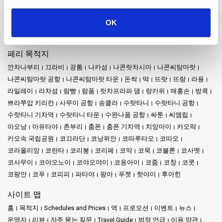
OK
페리 목적지
깐차나부리
끄라비
끙톰
나카섬
나콘랏차시마
나콘씨탐마랏
나콘씨탐마랏 공항
나콘씨탐마랏 타운
돈싹
딱
뜨랏
뜨랑
라용
라일레이
라차섬
람빵
람품
랏차프라파 댐
랑카위
매홍손
방콕
쁘라쭈압 키리칸
사무이 공항
송클라
수랏타니
수랏타니 공항
수랏타니 기차역
수랏타니 타운
수완나품 공항
싸툰
씨엠립
아오낭
아유타야
촌부리
춤폰
춤폰 기차역
치앙마이
카오락
카오속 국립공원
코끄라단
코낭위안
코따루타오
코따오
코라올리앙
코란타
코리봉
코리페
코막
코묵
코불론
코사멧
코사무이
코야오노이
코야오야이
코응아이
코줌
코창
코쿳
코팡안
코푸
코피피
파타야
팡아
푸켓
핫야이
후아힌
사이트 맵
홈
목적지
Schedules and Prices
역
프로모션
이벤트
뉴스
운영자
리뷰
자주 묻는 질문
Travel Guide
법적 언급
이용 약관