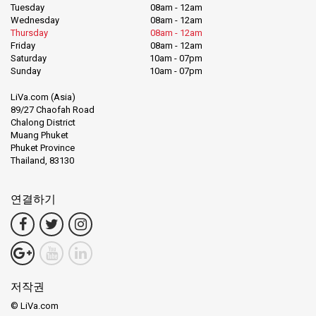
Tuesday
08am - 12am
Wednesday
08am - 12am
Thursday
08am - 12am
Friday
08am - 12am
Saturday
10am - 07pm
Sunday
10am - 07pm
LiVa.com (Asia)
89/27 Chaofah Road
Chalong District
Muang Phuket
Phuket Province
Thailand, 83130
연결하기
저작권
© LiVa.com