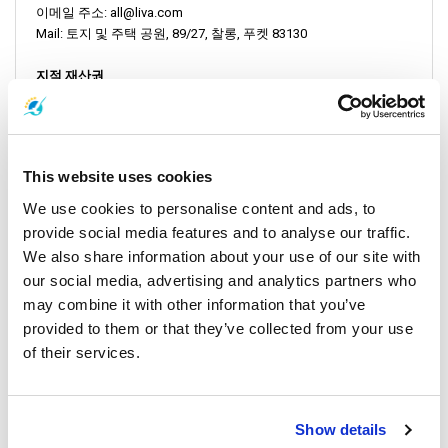
이메일 주소: all@liva.com
Mail: 토지 및 주택 공원, 89/27, 찰롱, 푸켓 83130
지적 재산권
텍스트, 이미지, 로고, 디자인을 포함하되 이에 국한되지 않는 웹사
이트의 모든 콘텐츠는
리바 코어 사수
또는 그 파트너의 재산입니
다. 사전 서면 승인 없이 복제, 표현 또는 배포하는 것은 금지됩니
다.
This website uses cookies
기밀 유지 및 데이터 보호
We use cookies to personalise content and ads, to
개인 데이터 처리에는
일반 데이터 보호 규정(GDPR)을
포함한 관
provide social media features and to analyse our traffic.
련 규정에 따라 당사의
개인정보 보호정책이
적용됩니다. 질문이
We also share information about your use of our site with
있거나 귀하의 권리(액세스, 수정, 삭제)를 행사하려면
데이터 보호
our social media, advertising and analytics partners who
책임자(DPO)
(DPO@liva.com)에게 문의하시기 바랍니다.
may combine it with other information that you’ve
쿠키 정책
provided to them or that they’ve collected from your use
이 웹사이트는 사용자 경험을 향상시키고 개인화된 콘텐츠를 제공
of their services.
하기 위해 쿠키를 사용합니다. 사이트를 계속 탐색하면 쿠키 사용
에 동의하는 것으로 간주됩니다. 자세한 정보를 확인하거나 쿠키
기본 설정을 관리하려면
쿠키 정책을
검토하시기 바랍니다.
Show details