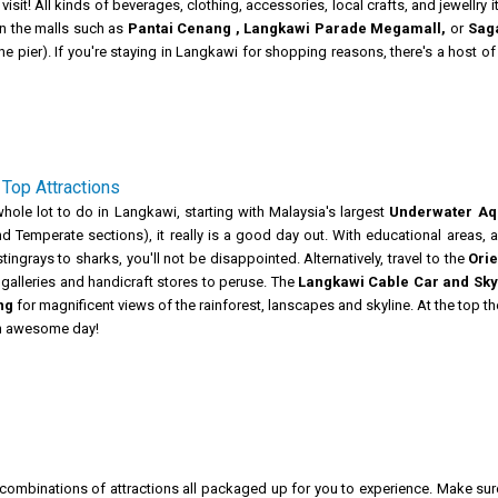
visit! All kinds of beverages, clothing, accessories, local crafts, and jewellry
in the malls such as
Pantai Cenang , Langkawi Parade Megamall,
or
Sag
he pier). If you're staying in Langkawi for shopping reasons, there's a host of
Top Attractions
whole lot to do in Langkawi, starting with Malaysia's largest
Underwater A
nd Temperate sections), it really is a good day out. With educational areas, 
stingrays to sharks, you'll not be disappointed. Alternatively, travel to the
Orie
f galleries and handicraft stores to peruse. The
Langkawi Cable Car and Sky
ng
for magnificent views of the rainforest, lanscapes and skyline. At the top 
an awesome day!
g combinations of attractions all packaged up for you to experience. Make sur