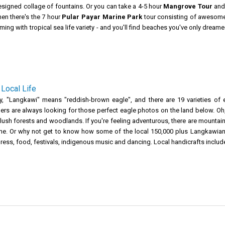
 designed collage of fountains. Or you can take a 4-5 hour
Mangrove Tour
and 
en there's the 7 hour
Pular Payar Marine Park
tour consisting of awesome
eaming with tropical sea life variety - and you'll find beaches you've only dreamed
Local Life
y, "Langkawi" means "reddish-brown eagle", and there are 19 varieties of e
rs are always looking for those perfect eagle photos on the land below. Oh, t
e lush forests and woodlands. If you're feeling adventurous, there are mountain 
one. Or why not get to know how some of the local 150,000 plus Langkawians l
 dress, food, festivals, indigenous music and dancing. Local handicrafts incl