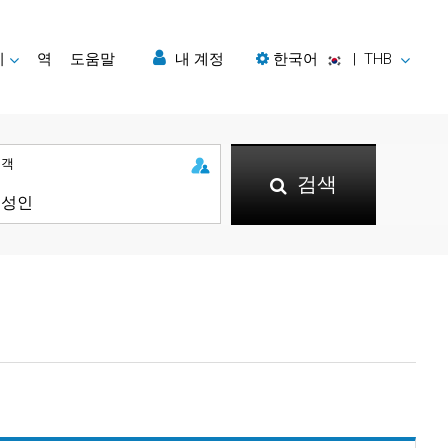
지
역
도움말
내 계정
한국어
|
THB
승객
검색