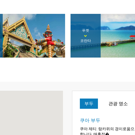
푸켓
끄라비
부두
관광 명소
쿠아 부두
쿠아 제티: 랑카위의 경이로움으
합니다. 매혹적�...