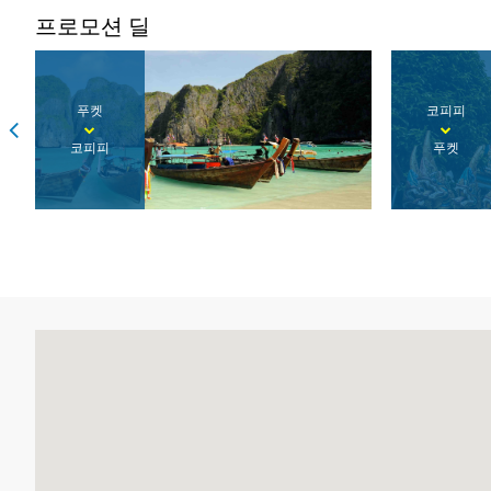
프로모션 딜
코피피
푸켓
푸켓
코란타