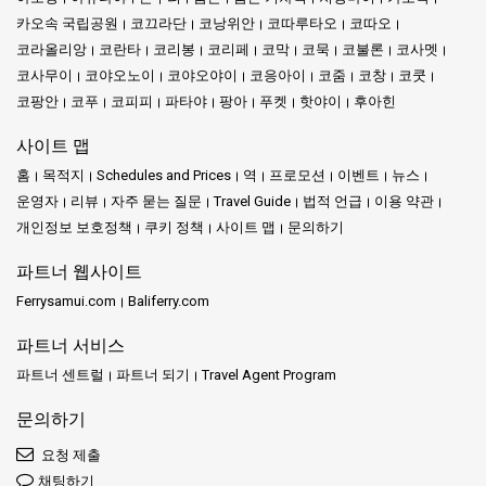
카오속 국립공원
코끄라단
코낭위안
코따루타오
코따오
코라올리앙
코란타
코리봉
코리페
코막
코묵
코불론
코사멧
코사무이
코야오노이
코야오야이
코응아이
코줌
코창
코쿳
코팡안
코푸
코피피
파타야
팡아
푸켓
핫야이
후아힌
사이트 맵
홈
목적지
Schedules and Prices
역
프로모션
이벤트
뉴스
운영자
리뷰
자주 묻는 질문
Travel Guide
법적 언급
이용 약관
개인정보 보호정책
쿠키 정책
사이트 맵
문의하기
파트너 웹사이트
Ferrysamui.com
Baliferry.com
파트너 서비스
파트너 센트럴
파트너 되기
Travel Agent Program
문의하기
요청 제출
채팅하기