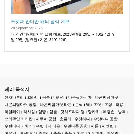
푸켓과 안다만 해의 날씨 예보
28 September 2025
태국 안다만해 지역 날씨 예보. 2025년 9월 29일 ~ 10월 4일. 9
월 29일 (월요일) 기온: 31°C / 26°...
페리 목적지
깐차나부리
끄라비
끙톰
나카섬
나콘랏차시마
나콘씨탐마랏
나콘씨탐마랏 공항
나콘씨탐마랏 타운
돈싹
딱
뜨랏
뜨랑
라용
라일레이
라차섬
람빵
람품
랏차프라파 댐
랑카위
매홍손
방콕
쁘라쭈압 키리칸
사무이 공항
송클라
수랏타니
수랏타니 공항
수랏타니 기차역
수랏타니 타운
수완나품 공항
싸툰
씨엠립
아오낭
아유타야
촌부리
춤폰
춤폰 기차역
치앙마이
카오락