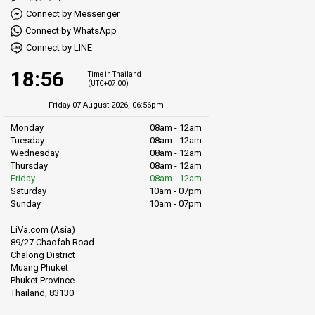
Connect by Messenger
Connect by WhatsApp
Connect by LINE
18:56
Time in Thailand
(UTC+07:00)
Friday 07 August 2026, 06:56pm
Monday
08am - 12am
Tuesday
08am - 12am
Wednesday
08am - 12am
Thursday
08am - 12am
Friday
08am - 12am
Saturday
10am - 07pm
Sunday
10am - 07pm
LiVa.com (Asia)
89/27 Chaofah Road
Chalong District
Muang Phuket
Phuket Province
Thailand, 83130