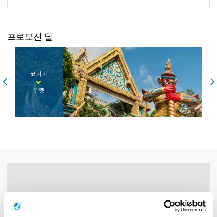
프로모션 딜
코피피
푸켓