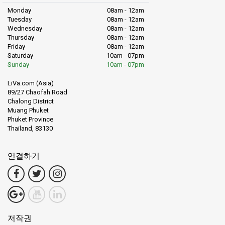
Monday
08am - 12am
Tuesday
08am - 12am
Wednesday
08am - 12am
Thursday
08am - 12am
Friday
08am - 12am
Saturday
10am - 07pm
Sunday
10am - 07pm
LiVa.com (Asia)
89/27 Chaofah Road
Chalong District
Muang Phuket
Phuket Province
Thailand, 83130
연결하기
저작권