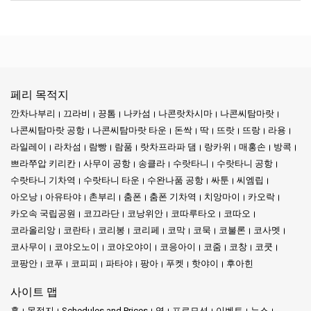
페리 목적지
깐차나부리
끄라비
끙톰
나카섬
나콘랏차시마
나콘씨탐마랏
나콘씨탐마랏 공항
나콘씨탐마랏 타운
돈싹
딱
뜨랏
뜨랑
라용
라일레이
라차섬
람빵
람품
랏차프라파 댐
랑카위
매홍손
방콕
쁘라쭈압 키리칸
사무이 공항
송클라
수랏타니
수랏타니 공항
수랏타니 기차역
수랏타니 타운
수완나품 공항
싸툰
씨엠립
아오낭
아유타야
촌부리
춤폰
춤폰 기차역
치앙마이
카오락
카오속 국립공원
코끄라단
코낭위안
코따루타오
코따오
코라올리앙
코란타
코리봉
코리페
코막
코묵
코불론
코사멧
코사무이
코야오노이
코야오야이
코응아이
코줌
코창
코쿳
코팡안
코푸
코피피
파타야
팡아
푸켓
핫야이
후아힌
사이트 맵
홈
목적지
Schedules and Prices
역
프로모션
이벤트
뉴스