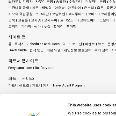
쁘라쭈압 키리칸
사무이 공항
송클라
수랏타니
수랏타니 공항
수랏
수완나품 공항
싸툰
씨엠립
아오낭
아유타야
촌부리
춤폰
춤폰 
카오속 국립공원
코끄라단
코낭위안
코따루타오
코따오
코라올리
코묵
코불론
코사멧
코사무이
코야오노이
코야오야이
코응아이
코피피
파타야
팡아
푸켓
핫야이
후아힌
사이트 맵
홈
목적지
Schedules and Prices
역
프로모션
이벤트
뉴스
운영
Travel Guide
법적 언급
이용 약관
개인정보 보호정책
쿠키 정책
사
파트너 웹사이트
Ferrysamui.com
Baliferry.com
파트너 서비스
파트너 센트럴
파트너 되기
Travel Agent Program
This website uses cookie
We use cookies to personal