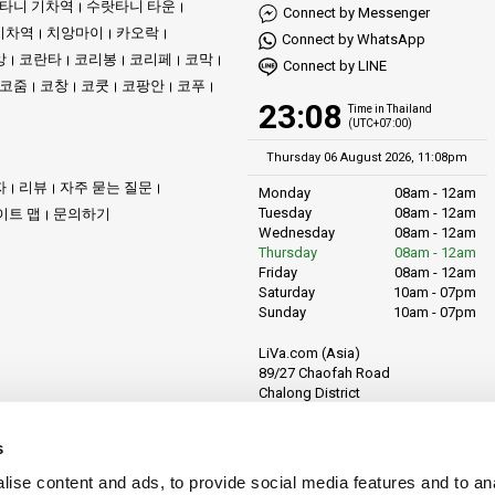
타니 기차역
수랏타니 타운
Connect by Messenger
기차역
치앙마이
카오락
Connect by WhatsApp
앙
코란타
코리봉
코리페
코막
Connect by LINE
코줌
코창
코쿳
코팡안
코푸
23:08
Time in Thailand
(UTC+07:00)
Thursday 06 August 2026, 11:08pm
자
리뷰
자주 묻는 질문
Monday
08am - 12am
Tuesday
08am - 12am
이트 맵
문의하기
Wednesday
08am - 12am
Thursday
08am - 12am
Friday
08am - 12am
Saturday
10am - 07pm
Sunday
10am - 07pm
LiVa.com (Asia)
89/27 Chaofah Road
Chalong District
Muang Phuket
Phuket Province
s
Thailand, 83130
ise content and ads, to provide social media features and to anal