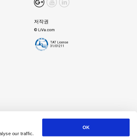
저작권
© LiVa.com
TAT License
31/01211
OK
yse our traffic.