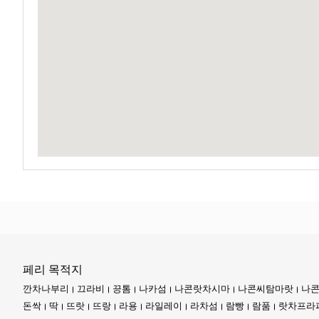
팍바라 부두는 인기 있지만, 성수기 동안 페리 티켓을 구매하려면 
12go Asia 시스템은 당신의 디지털 동맹입니다. 리뷰 확인부터 
특히 태국 남부의 더운 달 동안 대기 공간의 에어컨을 즐기세요.
페리 목적지
깐차나부리
끄라비
끙톰
나카섬
나콘랏차시마
나콘씨탐마랏
나콘
돈싹
딱
뜨랏
뜨랑
라용
라일레이
라차섬
람빵
람품
랏차프라