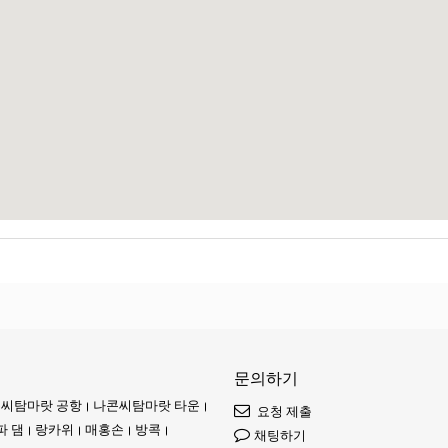
약간의 인내가 필요할 수 있습니다.
원활한 온라인 예약까지, 모든 것을 커버합니다.
문의하기
씨탐마랏 공항
나콘씨탐마랏 타운
요청 제출
파 댐
랑카위
매홍손
방콕
채팅하기