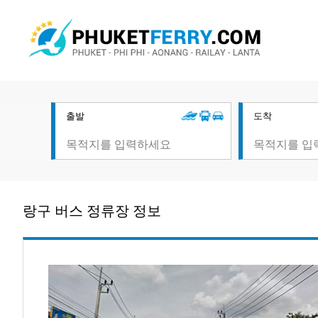
출발
도착
랑구 버스 정류장 정보