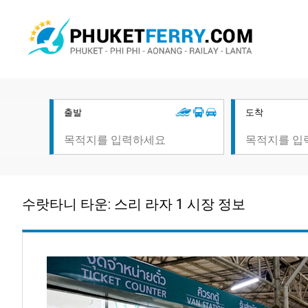
출발
도착
수랏타니 타운: 스리 라자 1 시장 정보