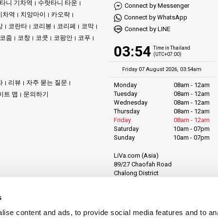
타니 기차역
수랏타니 타운
Connect by Messenger
니다. 이는 수중 발레로, 그 아름다움을 목격할 관객을 기다리고 있습니다.
기차역
치앙마이
카오락
Connect by WhatsApp
앙
코란타
코리봉
코리페
코막
목적지와도 견줄 수 있는 비밀과 아름다움을 간직하고 있습니다. 이들은 여행자
Connect by LINE
코줌
코창
코쿳
코팡안
코푸
과 코타오는 자연, 문화, 그리고 단순한 삶의 기쁨의 이야기를 엮어내는 정교한
03:54
Time in Thailand
(UTC+07:00)
스는 앙통과 반돈 부두까지 도달합니다. 또한, 여러 여행사들이 각 여행자의 취
Friday 07 August 2026, 03:54am
자
리뷰
자주 묻는 질문
Monday
08am - 12am
Tuesday
08am - 12am
이트 맵
문의하기
Wednesday
08am - 12am
Thursday
08am - 12am
히 지도상의 점이 아닙니다. 여기서는 꿈과 현실이 만나고, 여행자들이 자신의 
Friday
08am - 12am
Saturday
10am - 07pm
Sunday
10am - 07pm
 지역에서 여러분의 나침반입니다. 카오 속의 야생 정글을 원하든, 태국만의 고요한
LiVa.com (Asia)
89/27 Chaofah Road
Chalong District
Muang Phuket
Phuket Province
s
Thailand, 83130
ise content and ads, to provide social media features and to anal