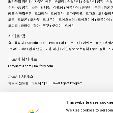
쁘라쭈압 키리칸
사무이 공항
송클라
수랏타니
수랏타니 공항
수랏
모든 움직임, 모든 지느러미의 떨림은 순수한 마법의 장면을 그려냅
수완나품 공항
싸툰
씨엠립
아오낭
아유타야
촌부리
춤폰
춤폰 
카오속 국립공원
코끄라단
코낭위안
코따루타오
코따오
코라올리
이 두 섬은 대중적인 노래에 자주 등장하지 않지만, 어떤 유명한 
코묵
코불론
코사멧
코사무이
코야오노이
코야오야이
코응아이
을 발견하도록 초대합니다. 태국 섬들의 광대한 이야기에서, 코팡안
코피피
파타야
팡아
푸켓
핫야이
후아힌
라자 사무소는 단순히 섬에 국한되지 않습니다. 그들의 확장된 서비
사이트 맵
홈
목적지
Schedules and Prices
역
프로모션
이벤트
뉴스
운영
Travel Guide
법적 언급
이용 약관
개인정보 보호정책
쿠키 정책
사
결론:
파트너 웹사이트
수랏타니는 그 풍부한 역사를 증명하는 도시 기둥 신사를 통해 단순
Ferrysamui.com
Baliferry.com
스리 라자 1 시장에 자랑스럽게 자리 잡은 라자 사무소는 이 광대한
파트너 서비스
무소가 여러분의 여행을 대서사시로 만들어 줄 것입니다.
파트너 센트럴
파트너 되기
Travel Agent Program
알아둘 점:
This website uses cookie
수랏타니의 도시 기둥 신사는 도시의 정신과 회복력의 상징입니다.
We use cookies to personal