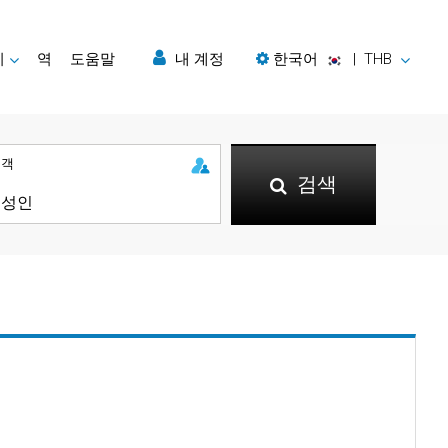
지
역
도움말
내 계정
한국어
|
THB
승객
검색