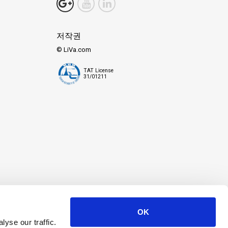
들에게 일반적인 길에서 벗어나 가장 순수한 형태의 고요함과 경이로움
저작권
 실타래로 돋보입니다.
© LiVa.com
향에 맞춘 맞춤형 경험을 보장합니다.
TAT License
31/01211
이야기를 그려나갑니다.
 물을 원하든, 버스 터미널, 기차역, 그리고 항상 효율적인 라자 사
OK
yse our traffic.