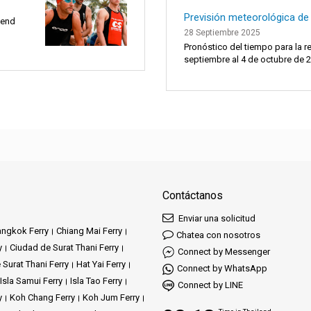
Previsión meteorológica de
kend
28 Septiembre 2025
Pronóstico del tiempo para la r
septiembre al 4 de octubre de 20
Contáctanos
Enviar una solicitud
ngkok Ferry
Chiang Mai Ferry
Chatea con nosotros
y
Ciudad de Surat Thani Ferry
Connect by Messenger
 Surat Thani Ferry
Hat Yai Ferry
Connect by WhatsApp
Isla Samui Ferry
Isla Tao Ferry
Connect by LINE
y
Koh Chang Ferry
Koh Jum Ferry