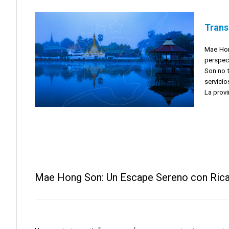
Trans
Mae Hon
perspec
Son no t
servici
La prov
Mae Hong Son: Un Escape Sereno con Rica 