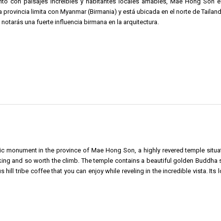
nto con paisajes increíbles y habitantes locales amables, Mae Hong Son e
 provincia limita con Myanmar (Birmania) y está ubicada en el norte de Tail
notarás una fuerte influencia birmana en la arquitectura.
c monument in the province of Mae Hong Son, a highly revered temple situat
aking and so worth the climb. The temple contains a beautiful golden Buddha 
 hill tribe coffee that you can enjoy while reveling in the incredible vista. Its l