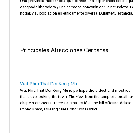
Una provincia montañosa que ofrece una experiencia serena ju
escapada liberadora y una hermosa conexión con la naturaleza. La
hogar, y su población es étnicamente diversa. Durante tu estancia, 
Principales Atracciones Cercanas
Wat Phra That Doi Kong Mu
Wat Phra That Doi Kong Mu is perhaps the oldest and most iconi
that’s overlooking the town. The view from the temple is breatht
chapels or Chedis. There’s a small café at the hill offering delicious
Chong Kham, Mueang Mae Hong Son District.