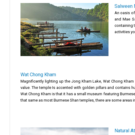
Salween N
An oasis of 
and Mae Sar
containing 
activities y
Wat Chong Kham
Magnificently lighting up the Jong Kham Lake, Wat Chong Kham i
value. The temple Is accented with golden pillars and contains hu
Wat Chong Kham is that it has a small museum featuring Burmese 
that same as most Burmese Shan temples, there are some areas in 
Natural At