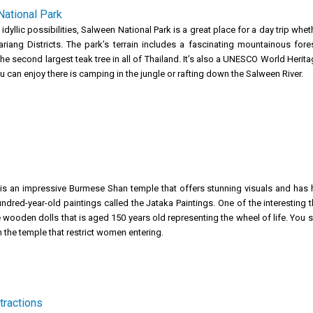
ational Park
idyllic possibilities, Salween National Park is a great place for a day trip wh
iang Districts. The park’s terrain includes a fascinating mountainous fores
the second largest teak tree in all of Thailand. It’s also a UNESCO World Herit
ou can enjoy there is camping in the jungle or rafting down the Salween River.
s an impressive Burmese Shan temple that offers stunning visuals and has h
ndred-year-old paintings called the Jataka Paintings. One of the interesting 
wooden dolls that is aged 150 years old representing the wheel of life. You
the temple that restrict women entering.
tractions