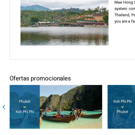
Mae Hong So
system cont
Thailand, P
you are a f
Ofertas promocionales
Koh Phi Phi
Phuket
Phuket
Koh Lanta