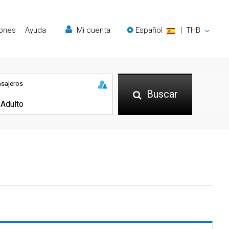
iones
Ayuda
Mi cuenta
Español
|
THB
asajeros
Buscar