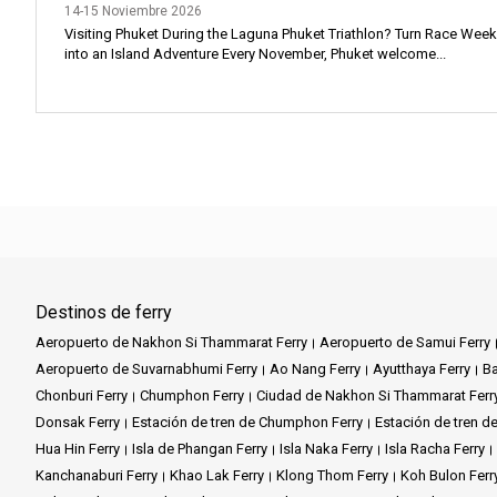
14-15 Noviembre 2026
Visiting Phuket During the Laguna Phuket Triathlon? Turn Race Wee
into an Island Adventure Every November, Phuket welcome...
Destinos de ferry
Aeropuerto de Nakhon Si Thammarat Ferry
Aeropuerto de Samui Ferry
Aeropuerto de Suvarnabhumi Ferry
Ao Nang Ferry
Ayutthaya Ferry
Ba
Chonburi Ferry
Chumphon Ferry
Ciudad de Nakhon Si Thammarat Ferr
Donsak Ferry
Estación de tren de Chumphon Ferry
Estación de tren de
Hua Hin Ferry
Isla de Phangan Ferry
Isla Naka Ferry
Isla Racha Ferry
Kanchanaburi Ferry
Khao Lak Ferry
Klong Thom Ferry
Koh Bulon Ferr