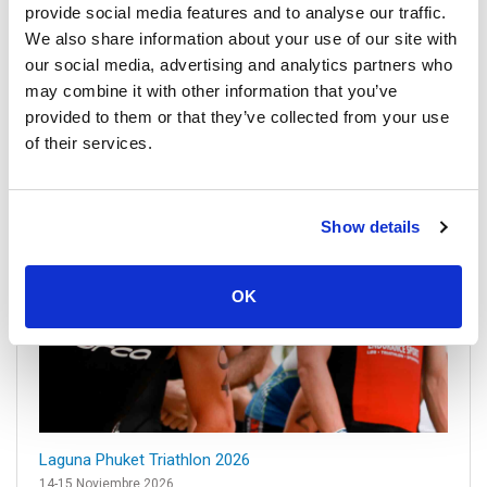
Festival Vegetariano de Phuket 2026
provide social media features and to analyse our traffic.
10-18 Octubre 2026
We also share information about your use of our site with
Festival Vegetariano de Phuket El Festival Vegetariano de
our social media, advertising and analytics partners who
Phuket es un evento famoso en Phuket Town. Se celebra
may combine it with other information that you’ve
cada añ...
provided to them or that they’ve collected from your use
of their services.
Show details
OK
Laguna Phuket Triathlon 2026
14-15 Noviembre 2026