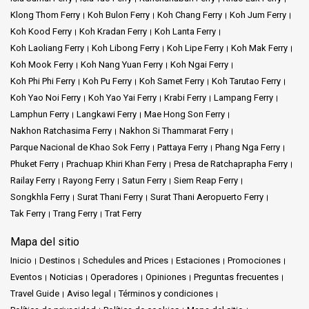
Klong Thom Ferry
Koh Bulon Ferry
Koh Chang Ferry
Koh Jum Ferry
Koh Kood Ferry
Koh Kradan Ferry
Koh Lanta Ferry
Koh Laoliang Ferry
Koh Libong Ferry
Koh Lipe Ferry
Koh Mak Ferry
Koh Mook Ferry
Koh Nang Yuan Ferry
Koh Ngai Ferry
Koh Phi Phi Ferry
Koh Pu Ferry
Koh Samet Ferry
Koh Tarutao Ferry
Koh Yao Noi Ferry
Koh Yao Yai Ferry
Krabi Ferry
Lampang Ferry
Lamphun Ferry
Langkawi Ferry
Mae Hong Son Ferry
Nakhon Ratchasima Ferry
Nakhon Si Thammarat Ferry
Parque Nacional de Khao Sok Ferry
Pattaya Ferry
Phang Nga Ferry
Phuket Ferry
Prachuap Khiri Khan Ferry
Presa de Ratchaprapha Ferry
Railay Ferry
Rayong Ferry
Satun Ferry
Siem Reap Ferry
Songkhla Ferry
Surat Thani Ferry
Surat Thani Aeropuerto Ferry
Tak Ferry
Trang Ferry
Trat Ferry
Mapa del sitio
Inicio
Destinos
Schedules and Prices
Estaciones
Promociones
Eventos
Noticias
Operadores
Opiniones
Preguntas frecuentes
Travel Guide
Aviso legal
Términos y condiciones