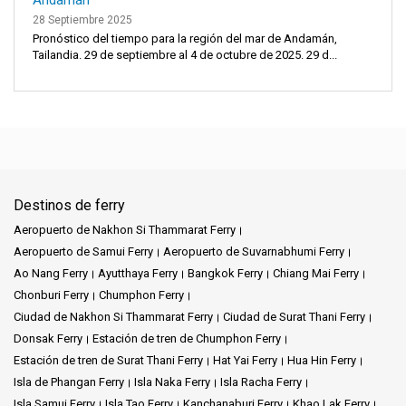
28 Septiembre 2025
Pronóstico del tiempo para la región del mar de Andamán,
Tailandia. 29 de septiembre al 4 de octubre de 2025. 29 d...
Destinos de ferry
Aeropuerto de Nakhon Si Thammarat Ferry
Aeropuerto de Samui Ferry
Aeropuerto de Suvarnabhumi Ferry
Ao Nang Ferry
Ayutthaya Ferry
Bangkok Ferry
Chiang Mai Ferry
Chonburi Ferry
Chumphon Ferry
Ciudad de Nakhon Si Thammarat Ferry
Ciudad de Surat Thani Ferry
Donsak Ferry
Estación de tren de Chumphon Ferry
Estación de tren de Surat Thani Ferry
Hat Yai Ferry
Hua Hin Ferry
Isla de Phangan Ferry
Isla Naka Ferry
Isla Racha Ferry
Isla Samui Ferry
Isla Tao Ferry
Kanchanaburi Ferry
Khao Lak Ferry