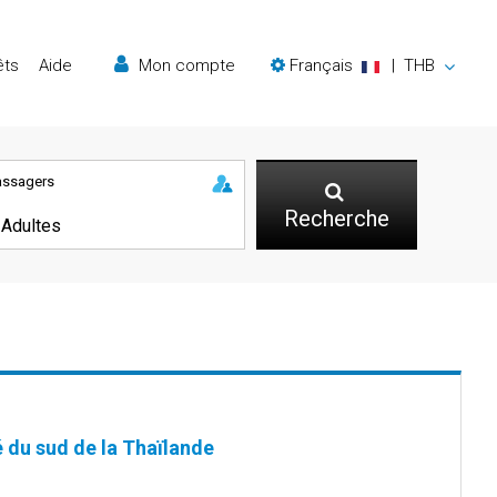
êts
Aide
Mon compte
Français
|
THB
assagers
Recherche
é du sud de la Thaïlande