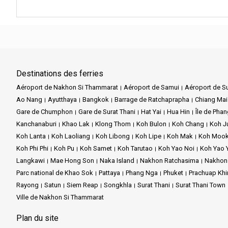
Destinations des ferries
Aéroport de Nakhon Si Thammarat
Aéroport de Samui
Aéroport de Su
Ao Nang
Ayutthaya
Bangkok
Barrage de Ratchaprapha
Chiang Mai
Gare de Chumphon
Gare de Surat Thani
Hat Yai
Hua Hin
Île de Pha
Kanchanaburi
Khao Lak
Klong Thom
Koh Bulon
Koh Chang
Koh 
Koh Lanta
Koh Laoliang
Koh Libong
Koh Lipe
Koh Mak
Koh Moo
Koh Phi Phi
Koh Pu
Koh Samet
Koh Tarutao
Koh Yao Noi
Koh Yao 
Langkawi
Mae Hong Son
Naka Island
Nakhon Ratchasima
Nakhon
Parc national de Khao Sok
Pattaya
Phang Nga
Phuket
Prachuap Khi
Rayong
Satun
Siem Reap
Songkhla
Surat Thani
Surat Thani Town
Ville de Nakhon Si Thammarat
Plan du site