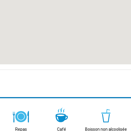
long des rives invitantes du Golfe de Thaïlande.
terminaux de bus, facilitant le voyage vers la ville de Chumphon et au-delà.
 son écosystème marin vibrant en font une destination incontournable.
ux de la nature des jungles denses, des cascades et une faune diversifiée.
té naturelle de Surat Thani depuis le Quai de Mataphon.
c ses rives tranquilles et ses vagues douces.
Repas
Café
Boisson non alcoolisée