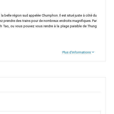
la belle région sud appelée Chumphon. Il est situé juste à côté du
vez prendre des trains pour de nombreux endroits magnifiques. Par
oh Tao, ou vous pouvez vous rendre à la plage paisible de Thung
Plus d'informations
n quai ordinaire – c'est aussi un point de départ pour des aventures
 Chumphon. L'excitation ne s'arrête pas là ! Le Quai de Mataphon est
arine lors de plongées ou de séances de snorkeling.
 le magnifique Parc National de Chumphon. On y trouve des jungles
de la protection de l'environnement. La plus célèbre est le HTMS