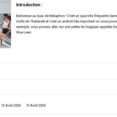
Introduction :
Bienvenue au Quai de Mataphon ! C'est un quai très fréquenté dans 
Golfe de Thaïlande et c'est un endroit très important où vous pou
exemple, vous pouvez aller sur une petite île magique appelée K
Wua Laen.
 Il est dans un endroit idéal près du Golfe de Thaïlande, et ce n'est pas qu'u
de bus, facilitant le voyage vers la ville de Chumphon et toute la province de
re pour ses plages de sable blanc éclatant et son incroyable diversité de vie m
t comme une porte vers d'autres lieux à explorer. Au nord de Chumphon, il y a
12 Août 2026
13 Août 2026
coulés intentionnellement pour devenir des récifs artificiels dans le cadre 