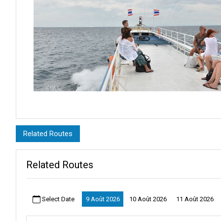
Description :
Le Quai de Mataphon est un choix vraiment intelligent pour un quai.
Related Routes
passionnantes. Cet endroit vous aide à rejoindre différents arrêts 
votre portail vers l'envoûtante Koh Tao. C'est une petite île célèb
Related Routes
Et il y a encore plus à découvrir sur le Quai de Mataphon ! C'es
épaisses et des cascades qui semblent tomber en escalier.
Select Date
9 Août 2026
10 Août 2026
11 Août 2026
Un site de plongée unique : Les épaves de Pattaya, des navires 
Mataphon, un favori des plongeurs.