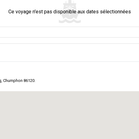
rée de verdure luxuriante et de paysages à couper le souffle, cet endroit est
Ce voyage n'est pas disponible aux dates sélectionnées
chance de se reconnecter avec la nature. C'est comme une bouffée d'air frais
 détente dans un cadre serein, Lang Suan a quelque chose de spécial pour le
ous pouvez faire un voyage vers Surat Thani, une province voisine. Cet endroit 
'attend que vous. C'est une plage paisible où le sable est doux et les vagues 
rine vibrante de cette petite île paradisiaque.
ng, Chumphon 86120.
e la nature avec une randonnée à travers des forêts denses et des rencontres
e de cette province voisine. Plage de Hat Thung Wua Laen : Détendez-vous sur le
lfe de Thaïlande. Ce n'est pas seulement une gare, mais aussi un pont q
s de votre aventure dans cette province du sud, considérez le Quai de Mata