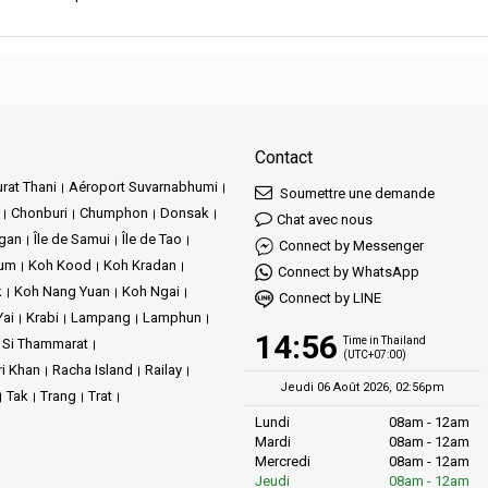
Contact
rat Thani
Aéroport Suvarnabhumi
Soumettre une demande
Chonburi
Chumphon
Donsak
Chat avec nous
ngan
Île de Samui
Île de Tao
Connect by Messenger
Jum
Koh Kood
Koh Kradan
Connect by WhatsApp
k
Koh Nang Yuan
Koh Ngai
Connect by LINE
Yai
Krabi
Lampang
Lamphun
14:56
Time in Thailand
 Si Thammarat
(UTC+07:00)
ri Khan
Racha Island
Railay
Jeudi 06 Août 2026, 02:56pm
Tak
Trang
Trat
Lundi
08am - 12am
Mardi
08am - 12am
Mercredi
08am - 12am
Jeudi
08am - 12am