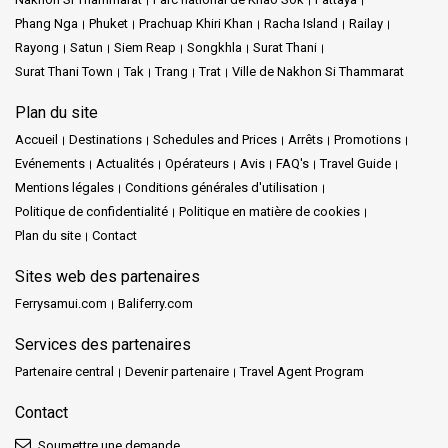
Phang Nga
Phuket
Prachuap Khiri Khan
Racha Island
Railay
Rayong
Satun
Siem Reap
Songkhla
Surat Thani
Surat Thani Town
Tak
Trang
Trat
Ville de Nakhon Si Thammarat
Plan du site
Accueil
Destinations
Schedules and Prices
Arrêts
Promotions
Evénements
Actualités
Opérateurs
Avis
FAQ's
Travel Guide
Mentions légales
Conditions générales d'utilisation
Politique de confidentialité
Politique en matière de cookies
Plan du site
Contact
Sites web des partenaires
Ferrysamui.com
Baliferry.com
Services des partenaires
Partenaire central
Devenir partenaire
Travel Agent Program
Contact
Soumettre une demande