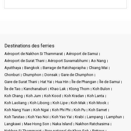
Destinations des ferries
Aéroport de Nakhon Si Thammarat
Aéroport de Samui
Aéroport de Surat Thani
Aéroport Suvarnabhumi
Ao Nang
Ayutthaya
Bangkok
Barrage de Ratchaprapha
Chiang Mai
Chonburi
Chumphon
Donsak
Gare de Chumphon
Gare de Surat Thani
Hat Yai
Hua Hin
Île de Phangan
Île de Samui
Île de Tao
Kanchanaburi
Khao Lak
Klong Thom
Koh Bulon
Koh Chang
Koh Jum
Koh Kood
Koh Kradan
Koh Lanta
Koh Laoliang
Koh Libong
Koh Lipe
Koh Mak
Koh Mook
Koh Nang Yuan
Koh Ngai
Koh Phi Phi
Koh Pu
Koh Samet
Koh Tarutao
Koh Yao Noi
Koh Yao Yai
Krabi
Lampang
Lamphun
Langkawi
Mae Hong Son
Naka Island
Nakhon Ratchasima
Nakhon Si Thammarat
Parc national de Khao Sok
Pattaya