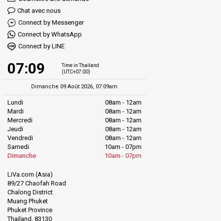
Chat avec nous
Connect by Messenger
Connect by WhatsApp
Connect by LINE
07:09
Time in Thailand
(UTC+07:00)
Dimanche 09 Août 2026, 07:09am
Lundi
08am - 12am
Mardi
08am - 12am
Mercredi
08am - 12am
Jeudi
08am - 12am
Vendredi
08am - 12am
Samedi
10am - 07pm
Dimanche
10am - 07pm
LiVa.com (Asia)
89/27 Chaofah Road
Chalong District
Muang Phuket
Phuket Province
Thailand, 83130