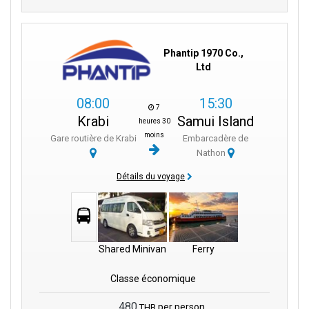
Phantip 1970 Co.,
Ltd
08:00
15:30
7
Krabi
Samui Island
heures 30
moins
Gare routière de Krabi
Embarcadère de
Nathon
Détails du voyage
Shared Minivan
Ferry
Classe économique
480
per person
THB