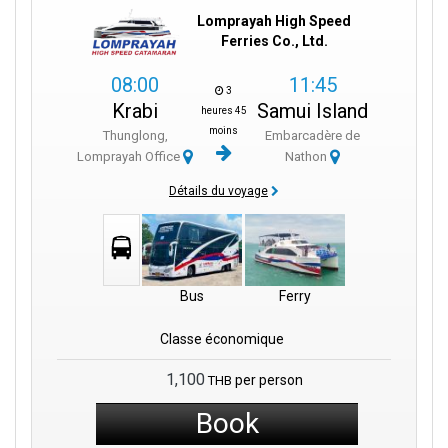
Lomprayah High Speed
Ferries Co., Ltd.
08:00
11:45
3
Krabi
Samui Island
heures 45
moins
Thunglong,
Embarcadère de
Lomprayah Office
Nathon
Détails du voyage
Bus
Ferry
Classe économique
1,100
per person
THB
Book