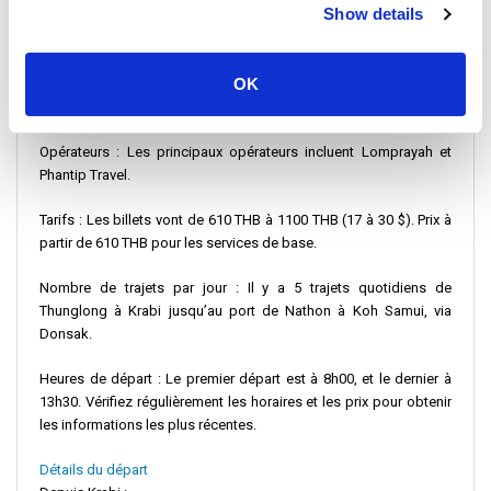
Show details
Combinaison bus et ferry
: C'est l'option la plus courante, offrant
des vues panoramiques et un trajet confortable. Vous pouvez
prendre un bus depuis
Krabi Town
ou la
gare routière de Krabi
qui
OK
vous emmènera à
Donsak Pier
, où vous embarquerez sur un ferry
pour
Koh Samui
.
Opérateurs
: Les principaux opérateurs incluent
Lomprayah
et
Phantip Travel
.
Tarifs
: Les billets vont de 610 THB à 1100 THB (17 à 30 $).
Prix à
partir de
610 THB pour les services de base.
Nombre de trajets par jour
: Il y a 5 trajets quotidiens de
Thunglong
à Krabi jusqu’au
port de Nathon
à Koh Samui, via
Donsak.
Heures de départ
: Le premier départ est à 8h00, et le dernier à
13h30.
Vérifiez régulièrement les horaires et les prix
pour obtenir
les informations les plus récentes.
Détails du départ