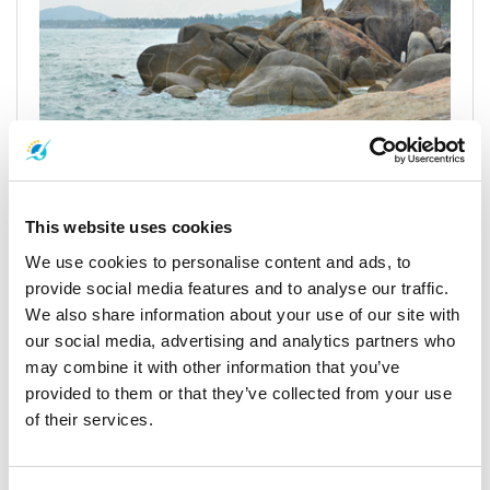
Horaires et tarifs de Krabi à Koh Samui
This website uses cookies
Vous planifiez un voyage de Krabi à
Koh Samui
? Que vous
recherchiez une balade pittoresque en ferry de Krabi à Koh Samui
We use cookies to personalise content and ads, to
ou un transfert rapide en hors-bord, voici tout ce que vous devez
provide social media features and to analyse our traffic.
savoir sur les horaires, les prix et les conseils de voyage pour
We also share information about your use of our site with
rendre votre trajet agréable et sans encombre.
our social media, advertising and analytics partners who
may combine it with other information that you’ve
Voyager de
Krabi à Koh Samui
implique une combinaison de
services en bus et en ferry ou en hors-bord. La distance totale est
provided to them or that they’ve collected from your use
d’environ 280 miles (450 km), et le trajet prend généralement
of their services.
entre 3 heures 45 minutes et 5 heures 15 minutes, selon le mode
de transport choisi.