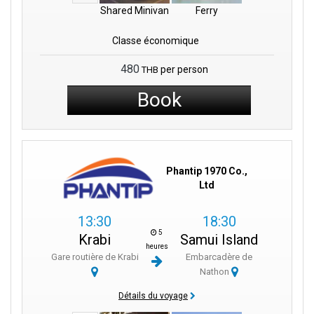
Shared Minivan
Ferry
Classe économique
480
per person
THB
Book
Phantip 1970 Co.,
Ltd
13:30
18:30
5
Krabi
Samui Island
heures
Gare routière de Krabi
Embarcadère de
Nathon
Détails du voyage