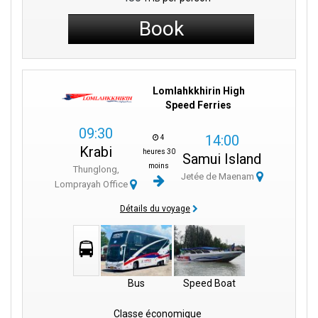
Book
Lomlahkkhirin High
Speed Ferries
09:30
14:00
4
Krabi
heures 30
Samui Island
moins
Thunglong,
Jetée de Maenam
Lomprayah Office
Détails du voyage
Bus
Speed Boat
Classe économique