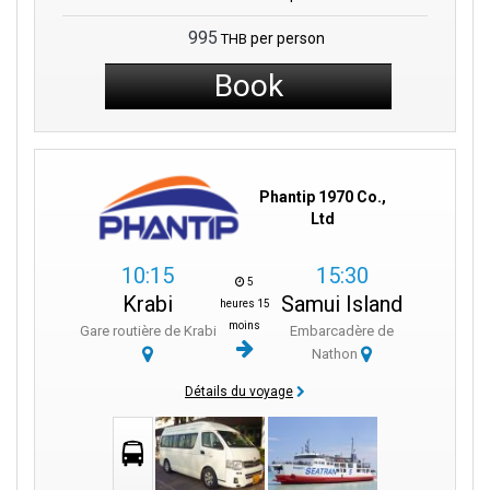
995
per person
THB
Book
Phantip 1970 Co.,
Ltd
10:15
15:30
5
Krabi
Samui Island
heures 15
moins
Gare routière de Krabi
Embarcadère de
Nathon
Détails du voyage