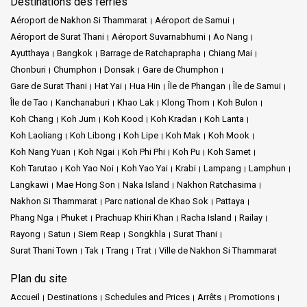
Destinations des ferries
Aéroport de Nakhon Si Thammarat
Aéroport de Samui
Aéroport de Surat Thani
Aéroport Suvarnabhumi
Ao Nang
Ayutthaya
Bangkok
Barrage de Ratchaprapha
Chiang Mai
Chonburi
Chumphon
Donsak
Gare de Chumphon
Gare de Surat Thani
Hat Yai
Hua Hin
Île de Phangan
Île de Samui
Île de Tao
Kanchanaburi
Khao Lak
Klong Thom
Koh Bulon
Koh Chang
Koh Jum
Koh Kood
Koh Kradan
Koh Lanta
Koh Laoliang
Koh Libong
Koh Lipe
Koh Mak
Koh Mook
Koh Nang Yuan
Koh Ngai
Koh Phi Phi
Koh Pu
Koh Samet
Koh Tarutao
Koh Yao Noi
Koh Yao Yai
Krabi
Lampang
Lamphun
Langkawi
Mae Hong Son
Naka Island
Nakhon Ratchasima
Nakhon Si Thammarat
Parc national de Khao Sok
Pattaya
Phang Nga
Phuket
Prachuap Khiri Khan
Racha Island
Railay
Rayong
Satun
Siem Reap
Songkhla
Surat Thani
Surat Thani Town
Tak
Trang
Trat
Ville de Nakhon Si Thammarat
Plan du site
Accueil
Destinations
Schedules and Prices
Arrêts
Promotions