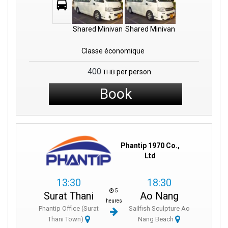
Shared Minivan
Shared Minivan
Classe économique
400
per person
THB
Book
Phantip 1970 Co.,
Ltd
13:30
18:30
5
Surat Thani
Ao Nang
heures
Phantip Office (Surat
Sailfish Sculpture Ao
Thani Town)
Nang Beach