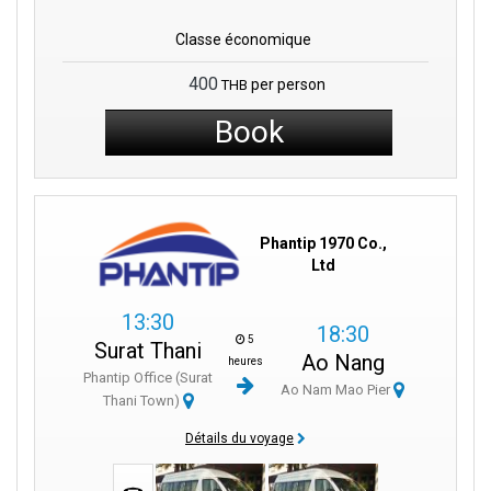
Classe économique
400
per person
THB
Book
Phantip 1970 Co.,
Ltd
13:30
18:30
5
Surat Thani
Ao Nang
heures
Phantip Office (Surat
Ao Nam Mao Pier
Thani Town)
Détails du voyage