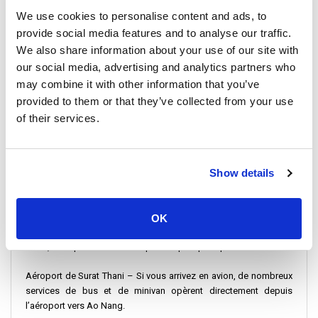
dépend du type de transport, des conditions routières et des
We use cookies to personalise content and ads, to
éventuels arrêts en cours de route.
provide social media features and to analyse our traffic.
We also share information about your use of our site with
Pour ceux qui recherchent une option économique, le bus de
our social media, advertising and analytics partners who
Surat Thani à Ao Nang est un choix abordable. Cependant, si
may combine it with other information that you’ve
vous préférez un trajet plus rapide et plus confortable, les
minivans de Surat Thani à Ao Nang offrent un moyen de transport
provided to them or that they’ve collected from your use
plus rapide. Les prix des bus et des minivans varient entre 300
of their services.
THB et 600 THB, selon l’opérateur et le type de service.
Show details
Détails du départ
Il existe plusieurs points d’embarquement à Surat Thani pour
OK
ceux qui se rendent à Ao Nang. Selon votre point d’arrivée à Surat
Thani, vous pouvez choisir l’option la plus pratique :
Aéroport de Surat Thani – Si vous arrivez en avion, de nombreux
services de bus et de minivan opèrent directement depuis
l’aéroport vers Ao Nang.