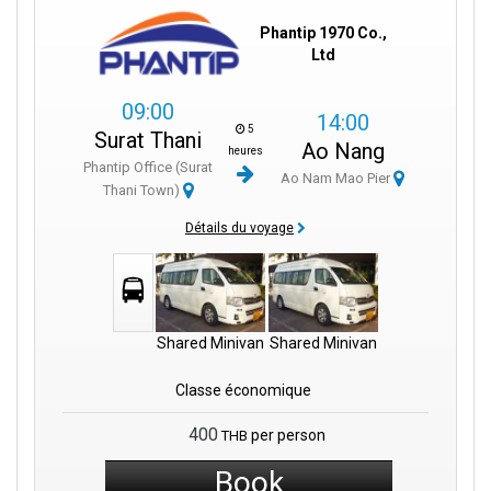
Phantip 1970 Co.,
Ltd
09:00
14:00
5
Surat Thani
Ao Nang
heures
Phantip Office (Surat
Ao Nam Mao Pier
Thani Town)
Détails du voyage
Shared Minivan
Shared Minivan
Classe économique
400
per person
THB
Book