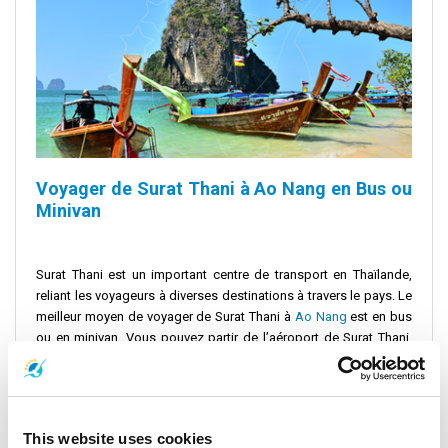
Voyager de Surat Thani à Ao Nang en Bus ou
Minivan
Surat Thani est un important centre de transport en Thaïlande,
reliant les voyageurs à diverses destinations à travers le pays. Le
meilleur moyen de voyager de Surat Thani à
Ao Nang
est en bus
ou en minivan. Vous pouvez partir de l’aéroport de Surat Thani,
de la gare ferroviaire de Surat Thani ou du centre-ville de
Surat
Thani
. Plusieurs services de transport opèrent quotidiennement
sur cet itinéraire.
This website uses cookies
Le temps de trajet varie de 2 heures 30 minutes à 4 heures. Cela