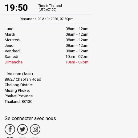
19:50
Time in Thailand
(UTC+07:00)
Dimanche 09 Août 2026, 07:50pm
Lundi
08am - 12am
Mardi
08am - 12am
Mercredi
08am - 12am
Jeudi
08am - 12am
Vendredi
08am - 12am
Samedi
10am - 07pm
Dimanche
10am - 07pm
LiVa.com (Asia)
89/27 Chaofah Road
Chalong District
Muang Phuket
Phuket Province
Thailand, 83130
Se connecter avec nous