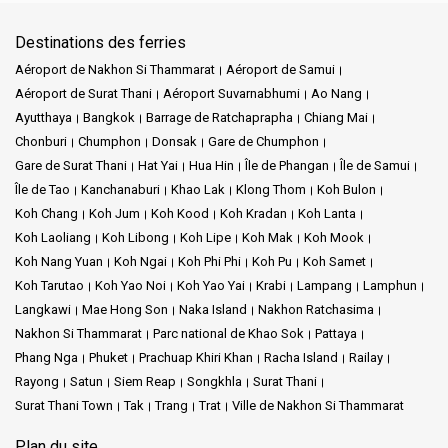
Destinations des ferries
Aéroport de Nakhon Si Thammarat
Aéroport de Samui
Aéroport de Surat Thani
Aéroport Suvarnabhumi
Ao Nang
Ayutthaya
Bangkok
Barrage de Ratchaprapha
Chiang Mai
Chonburi
Chumphon
Donsak
Gare de Chumphon
Gare de Surat Thani
Hat Yai
Hua Hin
Île de Phangan
Île de Samui
Île de Tao
Kanchanaburi
Khao Lak
Klong Thom
Koh Bulon
Koh Chang
Koh Jum
Koh Kood
Koh Kradan
Koh Lanta
Koh Laoliang
Koh Libong
Koh Lipe
Koh Mak
Koh Mook
Koh Nang Yuan
Koh Ngai
Koh Phi Phi
Koh Pu
Koh Samet
Koh Tarutao
Koh Yao Noi
Koh Yao Yai
Krabi
Lampang
Lamphun
Langkawi
Mae Hong Son
Naka Island
Nakhon Ratchasima
Nakhon Si Thammarat
Parc national de Khao Sok
Pattaya
Phang Nga
Phuket
Prachuap Khiri Khan
Racha Island
Railay
Rayong
Satun
Siem Reap
Songkhla
Surat Thani
Surat Thani Town
Tak
Trang
Trat
Ville de Nakhon Si Thammarat
Plan du site