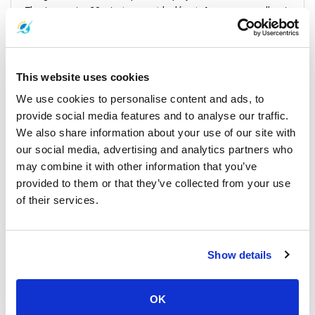
Thani au moins 30 minutes avant le départ. Assurez-vous d’avoir
votre confirmation de réservation et une pièce d’identité valide
pour un départ sans tracas.
This website uses cookies
Informations essentielles sur le voyage :
We use cookies to personalise content and ads, to
Distance et durée du voyage :
Le trajet de Surat Thani à l’île de
provide social media features and to analyse our traffic.
Phangan couvre 163 km (102 miles) et dure généralement entre
We also share information about your use of our site with
3h15 et 4h pour les trajets terrestres et maritimes.
our social media, advertising and analytics partners who
may combine it with other information that you’ve
Recommandations de voyage optimisées :
Pour une route
provided to them or that they’ve collected from your use
efficace et panoramique vers l’île de Phangan, il est conseillé de
of their services.
combiner un ferry rapide ou un ferry classique avec un service de
minivan. Cela offre un excellent rapport qualité-prix tout en
permettant de profiter des vues spectaculaires de la côte et des
îles, avec des arrêts optionnels à Koh Samui ou Koh Tao.
Show details
OK
Au-delà de l’essentiel