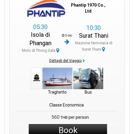
vita marina affascinante di
Koh Tao
.
Phantip 1970 Co.,
Ltd
Phantip Travel ti invita a intraprendere un viaggio di scoperta, dove
05:30
10:30
ogni viaggio è un'opportunità per creare ricordi preziosi. Ci
assicuriamo che il tuo viaggio in traghetto sia sicuro, di alta qualità
Isola di
Surat Thani
5 ore
e pieno di sorrisi. Affidati a Phantip Travel come tuo partner per
Phangan
Stazione ferroviaria di
creare grandi avventure.
Surat Thani
Molo di Thong Sala
Dettagli del Viaggio
Traghetto
Bus
Classe Economica
560
per person
THB
Book