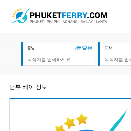
출발
도착
뱀부 베이 정보