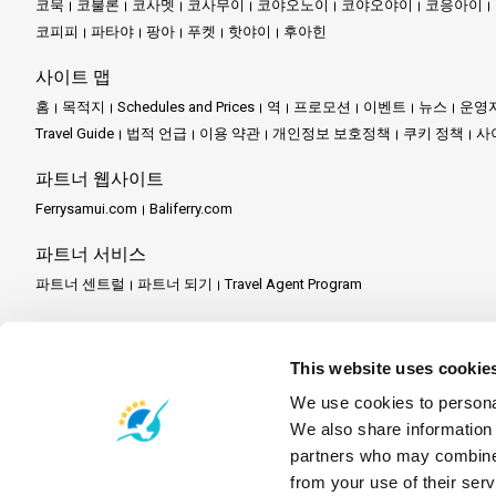
코묵
코불론
코사멧
코사무이
코야오노이
코야오야이
코응아이
신속하고 편안한 여행을 제공합니
코피피
파타야
팡아
푸켓
핫야이
후아힌
주요 특징:
사이트 맵
홈
목적지
Schedules and Prices
역
프로모션
이벤트
뉴스
운영
효율적인 교통:
태국에서 가장 
Travel Guide
법적 언급
이용 약관
개인정보 보호정책
쿠키 정책
사
파트너 웹사이트
안전 우선:
숙련된 승무원과 잘 
Ferrysamui.com
Baliferry.com
다양한 목적지:
매혹적인 꼬 리페
파트너 서비스
편리함:
저희와 함께 예약하는 
파트너 센트럴
파트너 되기
Travel Agent Program
간단히 보기: 운영자가 
This website uses cookie
꼬 란타 탈출:
평온함과 매력을 지
We use cookies to personal
We also share information 
꼬 피피 어드벤처:
깨끗한 해변과
partners who may combine i
from your use of their serv
꼬 크라단 여행:
투명한 바다와 