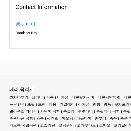
Contact Information
매 순간이 독특한 매력을 지닌 
기찬 매력에 매료되었든, 우리
뱀부 베이
꼬 크라단의 고요한 분위기와 꼬
Bamboo Bay
단 이상을 제공합니다. 우리는 
미션과 비전:
미션:
사툰 팍바라 스피드 보트 
편안함을 느낄 수 있도록 하는 
비전:
태국의 아름다운 섬들로의
페리 목적지
로 유지하는 것을 목표로 합니다
깐차나부리
끄라비
끙톰
나카섬
나콘랏차시마
나콘씨탐마랏
나콘
돈싹
딱
뜨랏
뜨랑
라용
라일레이
라차섬
람빵
람품
랏차프라
회사 서비스:
쁘라쭈압 키리칸
사무이 공항
송클라
수랏타니
수랏타니 공항
수랏
수완나품 공항
싸툰
씨엠립
아오낭
아유타야
촌부리
춤폰
춤폰 
카오속 국립공원
코끄라단
코낭위안
코따루타오
코따오
코라올리
사툰 팍바라 스피드 보트 클럽