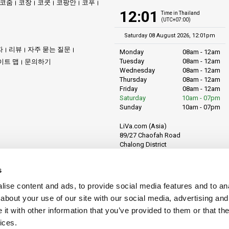
코줌
코창
코쿳
코팡안
코푸
다. 시간 엄수와 신뢰성에 대한 헌신을 자랑스럽게 생각하며, 여러분이 꿈꾸는 
12:01
Time in Thailand
(UTC+07:00)
Saturday 08 August 2026, 12:01pm
자
리뷰
자주 묻는 질문
Monday
08am - 12am
Tuesday
08am - 12am
사랑받는 섬들로 여러분을 연결하는 편리하고 효율적인 교통 서비스를 즐기세요.
이트 맵
문의하기
Wednesday
08am - 12am
Thursday
08am - 12am
관리된 스피드 보트가 여러분의 안전을 최우선으로 보장하며, 안전한 항해를 약
Friday
08am - 12am
Saturday
10am - 07pm
부터 그림 같은 꼬 응아이까지, 다양한 매력적인 목적지를 탐험하세요.
Sunday
10am - 07pm
것은 간단하며, 제시간에 출발하여 스트레스 없는 여행을 보장합니다.
LiVa.com (Asia)
89/27 Chaofah Road
Chalong District
Muang Phuket
제공하는 일부 목적지
Phuket Province
s
Thailand, 83130
닌 피난처, 꼬 란타의 자연미를 만끽하세요. 자세한 정보는 여기를 클릭하세요.
ise content and ads, to provide social media features and to anal
about your use of our site with our social media, advertising and
 활기찬 나이트라이프로 유명한 꼬 피피의 전설적인 매력을 발견하세요. 자세한
t with other information that you’ve provided to them or that the
ices.
부드러운 모래가 기다리는 고요한 천국, 꼬 크라단을 경험하세요. 자세한 정보는