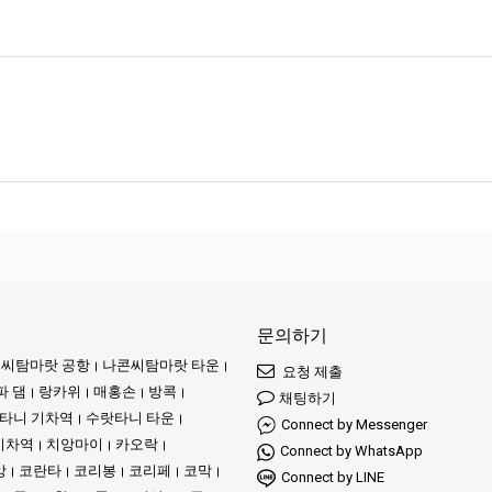
환상적인 섬 여행에 참여해 보세요. 상상해 보세요: 우리는 여러분을 천국으로 
의 서비스는 이러한 놀라운 목적지로 여러분을 연결합니다.
 피피의 활기 넘치는 매력을 발견하세요 – 우리의 서비스는 이 놀라운 장소로 
여러분과 함께 멋진 추억을 만들기 위해 있습니다. 여러분의 해상 동반자로서 
클럽은 여행자들이 태국의 놀라운 섬들을 안전하고 간단하게 탐험할 수 있도록 
것입니다.
 원활하고 신뢰할 수 있는 여행을 원하는 여행자들에게 최고의 선택이 되고자 
문의하기
.
씨탐마랏 공항
나콘씨탐마랏 타운
요청 제출
파 댐
랑카위
매홍손
방콕
채팅하기
타니 기차역
수랏타니 타운
Connect by Messenger
기차역
치앙마이
카오락
Connect by WhatsApp
앙
코란타
코리봉
코리페
코막
은 다양한 여행자들의 요구를 충족시키는 다양한 교통 서비스를 제공합니다. 현
Connect by LINE