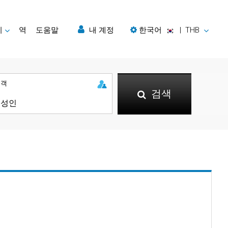
지
역
도움말
내 계정
한국어
|
THB
승객
검색