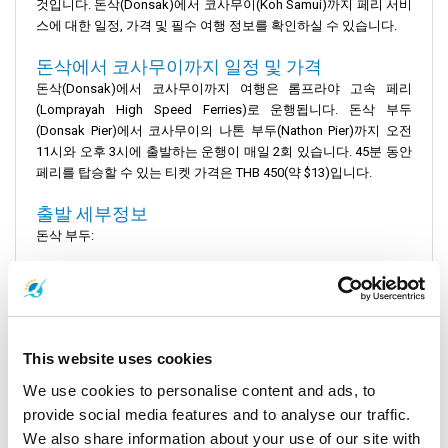
것입니다. 돈삭(Donsak)에서 코사무이(Koh Samui)까지 페리 서비
스에 대한 일정, 가격 및 필수 여행 정보를 확인하실 수 있습니다.
돈삭에서 코사무이까지 일정 및 가격
돈삭(Donsak)에서 코사무이까지 여행은 롬프라야 고속 페리
(Lomprayah High Speed ​​Ferries)로 운행됩니다. 돈삭 부두
(Donsak Pier)에서 코사무이의 나톤 부두(Nathon Pier)까지 오전
11시와 오후 3시에 출발하는 운행이 매일 2회 있습니다. 45분 동안
페리를 탑승할 수 있는 티켓 가격은 THB 450(약 $13)입니다.
출발 세부정보
돈삭 부두:
위치: 태국 수랏타니 주 돈삭(Donsak) 지역. 코사무이 및 코팡안과
같은 인근 섬으로 향하는 여행객의 주요 출발 지점입니다.
서비스: 이 부두는 코사무이로 향하는 페리의 주요 출발 지점입니
This website uses cookies
다. 모든 승객의 원활하고 효율적인 여행을 보장합니다.
We use cookies to personalise content and ads, to
코사무이:
provide social media features and to analyse our traffic.
We also share information about your use of our site with
도착 지점: 코사무이 서부 해안의 번화한 중심지인 나톤 부두