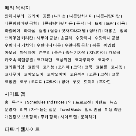
페리 목적지
깐차나부리
끄라비
끙톰
나카섬
나콘랏차시마
나콘씨탐마랏
나콘씨탐마랏 공항
나콘씨탐마랏 타운
돈싹
딱
뜨랏
뜨랑
라용
라일레이
라차섬
람빵
람품
랏차프라파 댐
랑카위
매홍손
방콕
쁘라쭈압 키리칸
사무이 공항
송클라
수랏타니
수랏타니 공항
수랏타니 기차역
수랏타니 타운
수완나품 공항
싸툰
씨엠립
아오낭
아유타야
촌부리
춤폰
춤폰 기차역
치앙마이
카오락
카오속 국립공원
코끄라단
코낭위안
코따루타오
코따오
코라올리앙
코란타
코리봉
코리페
코막
코묵
코불론
코사멧
코사무이
코야오노이
코야오야이
코응아이
코줌
코창
코쿳
코팡안
코푸
코피피
파타야
팡아
푸켓
핫야이
후아힌
사이트 맵
홈
목적지
Schedules and Prices
역
프로모션
이벤트
뉴스
운영자
리뷰
자주 묻는 질문
Travel Guide
법적 언급
이용 약관
개인정보 보호정책
쿠키 정책
사이트 맵
문의하기
파트너 웹사이트