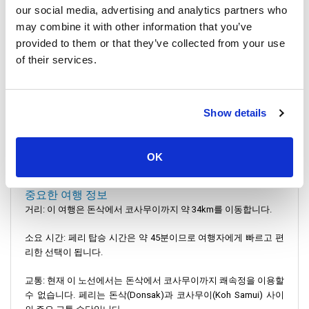
our social media, advertising and analytics partners who
(Nathon Pier). 이 부두는 잘 연결되어 있어 섬의 여러 지역으로 쉽
게 접근할 수 있습니다.
may combine it with other information that you’ve
provided to them or that they’ve collected from your use
서비스 지역: 여행자는 Nathon 부두에서 다양한 명소에 접근할 수
of their services.
있습니다. 섬의 아름다운 해변, 리조트 및 기타 인기 있는 목적지를
즐길 수 있습니다. 나톤 부두(Nathon Pier)는 태국만의 주요 페리 항
구 중 하나입니다.
Show details
체크인 지침
원활한 체크인 절차를 위해 여행자께서는 출발 최소 30분 전에 돈
삭 부두에 도착하시기 바랍니다. 페리 티켓을 수령하고 탑승 정보
OK
를 얻으려면 Lomprayah 고속 페리 카운터를 찾으세요.
중요한 여행 정보
거리: 이 여행은 돈삭에서 코사무이까지 약 34km를 이동합니다.
소요 시간: 페리 탑승 시간은 약 45분이므로 여행자에게 빠르고 편
리한 선택이 됩니다.
교통: 현재 이 노선에서는 돈삭에서 코사무이까지 쾌속정을 이용할
수 없습니다. 페리는 돈삭(Donsak)과 코사무이(Koh Samui) 사이