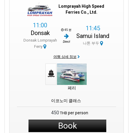
Lomprayah High Speed
Ferries Co., Ltd.
11:00
11:45
45 분
Donsak
Samui Island
Donsak Lomprayah
Direct
나톤 부두
Ferry
여행 상세 정보
페리
이코노미 클래스
450
per person
THB
Book