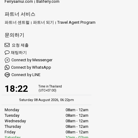
Ferrysamui.com
Baliferry.com
파트너 서비스
파트너 센트럴
파트너 되기
Travel Agent Program
문의하기
요청 제출
채팅하기
Connect by Messenger
Connect by WhatsApp
Connect by LINE
18:22
Time in Thailand
(UTC+07:00)
Saturday 08 August 2026, 06:22pm
Monday
08am - 12am
Tuesday
08am - 12am
Wednesday
08am - 12am
Thursday
08am - 12am
Friday
08am - 12am
Saturday
10am - 07pm