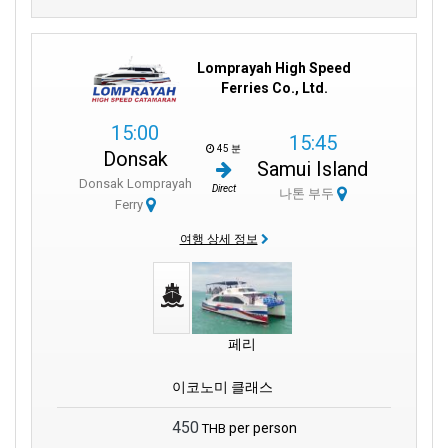
Lomprayah High Speed
Ferries Co., Ltd.
15:00
15:45
45 분
Donsak
Samui Island
Donsak Lomprayah
Direct
나톤 부두
Ferry
여행 상세 정보
페리
이코노미 클래스
450
per person
THB