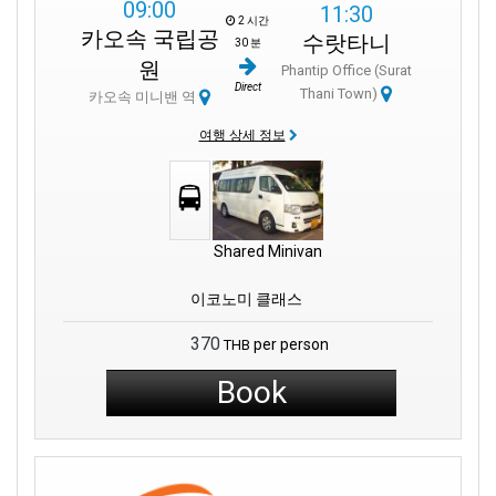
09:00
11:30
2 시간
카오속 국립공
수랏타니
30 분
원
Phantip Office (Surat
Direct
Thani Town)
카오속 미니밴 역
여행 상세 정보
Shared Minivan
이코노미 클래스
370
per person
THB
Book