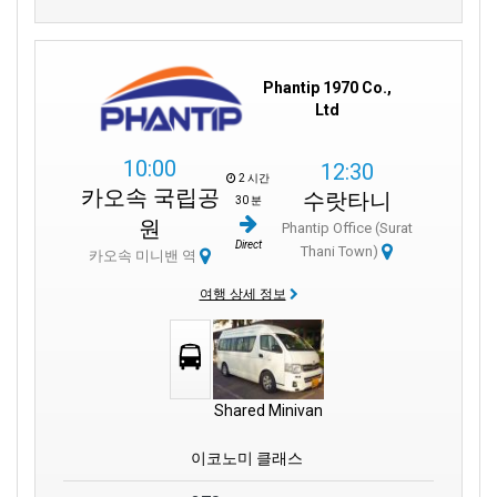
Phantip 1970 Co.,
Ltd
10:00
12:30
2 시간
카오속 국립공
수랏타니
30 분
원
Phantip Office (Surat
Direct
Thani Town)
카오속 미니밴 역
여행 상세 정보
Shared Minivan
이코노미 클래스