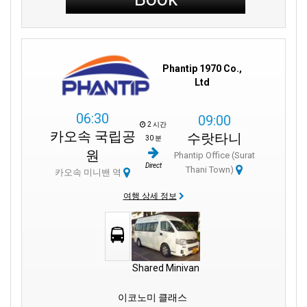
Phantip 1970 Co.,
Ltd
06:30
09:00
2 시간
카오속 국립공
수랏타니
30 분
원
Phantip Office (Surat
Direct
Thani Town)
카오속 미니밴 역
여행 상세 정보
Shared Minivan
이코노미 클래스