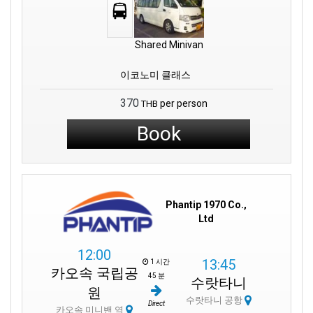
Shared Minivan
이코노미 클래스
370
per person
THB
Book
Phantip 1970 Co.,
Ltd
12:00
13:45
1 시간
카오속 국립공
45 분
수랏타니
원
수랏타니 공항
Direct
카오속 미니밴 역