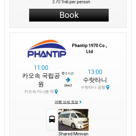
370
per person
THB
Book
Phantip 1970 Co.,
Ltd
11:00
13:00
2 시간
카오속 국립공
수랏타니
원
Direct
수랏타니 공항
카오속 미니밴 역
여행 상세 정보
Shared Minivan