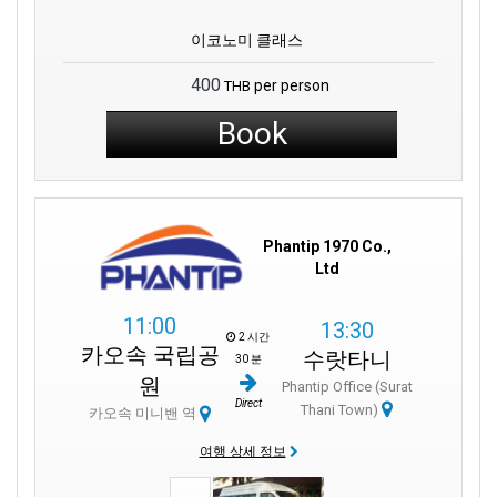
이코노미 클래스
400
per person
THB
Book
Phantip 1970 Co.,
Ltd
11:00
13:30
2 시간
카오속 국립공
수랏타니
30 분
원
Phantip Office (Surat
Direct
Thani Town)
카오속 미니밴 역
여행 상세 정보