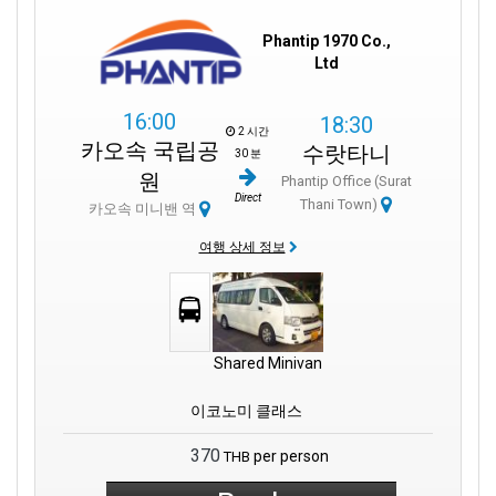
Phantip 1970 Co.,
Ltd
16:00
18:30
2 시간
카오속 국립공
수랏타니
30 분
원
Phantip Office (Surat
Direct
Thani Town)
카오속 미니밴 역
여행 상세 정보
Shared Minivan
이코노미 클래스
370
per person
THB