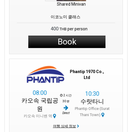
Shared Minivan
이코노미 클래스
400
per person
THB
Book
Phantip 1970 Co.,
Ltd
08:00
10:30
2 시간
카오속 국립공
수랏타니
30 분
원
Phantip Office (Surat
Direct
Thani Town)
카오속 미니밴 역
여행 상세 정보