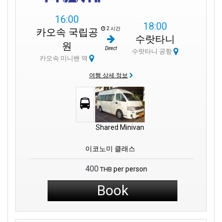
16:00
18:00
2 시간
카오속 국립공
수랏타니
원
Direct
수랏타니 공항
카오속 미니밴 역
여행 상세 정보
Shared Minivan
이코노미 클래스
400
per person
THB
Book