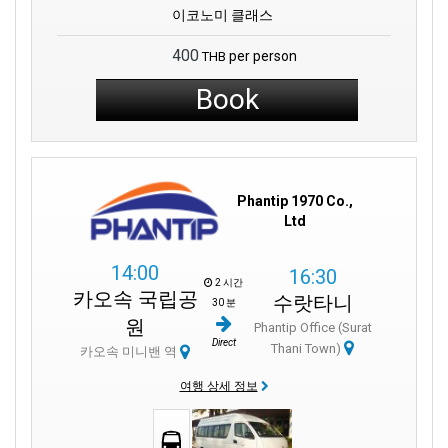
이코노미 클래스
400
per person
THB
Book
Phantip 1970 Co.,
Ltd
14:00
16:30
2 시간
카오속 국립공
수랏타니
30 분
원
Phantip Office (Surat
Direct
Thani Town)
카오속 미니밴 역
여행 상세 정보