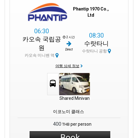
Phantip 1970 Co.,
Ltd
06:30
08:30
2 시간
카오속 국립공
수랏타니
원
Direct
수랏타니 공항
카오속 미니밴 역
여행 상세 정보
Shared Minivan
이코노미 클래스
400
per person
THB
Book