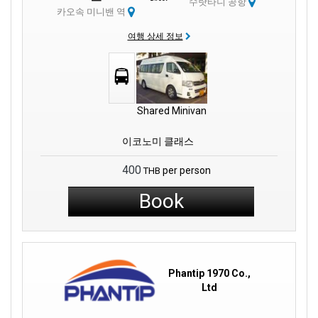
수랏타니 공항
카오속 미니밴 역
여행 상세 정보
Shared Minivan
이코노미 클래스
400
per person
THB
Book
Phantip 1970 Co.,
Ltd