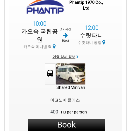
Phantip 1970 Co.,
Ltd
10:00
12:00
2 시간
카오속 국립공
수랏타니
원
Direct
수랏타니 공항
카오속 미니밴 역
여행 상세 정보
Shared Minivan
이코노미 클래스
400
per person
THB
Book