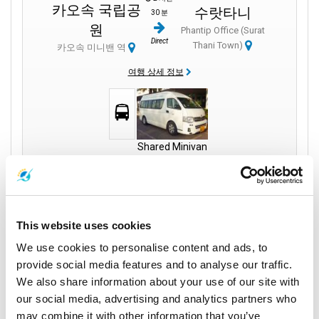
카오속 국립공
수랏타니
30 분
원
Phantip Office (Surat
Direct
Thani Town)
카오속 미니밴 역
여행 상세 정보
Shared Minivan
이코노미 클래스
370
per person
THB
This website uses cookies
Book
We use cookies to personalise content and ads, to
provide social media features and to analyse our traffic.
We also share information about your use of our site with
our social media, advertising and analytics partners who
Phantip 1970 Co.,
may combine it with other information that you’ve