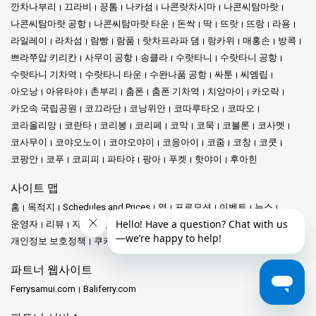
깐차나부리
끄라비
끙톰
나카섬
나콘랏차시마
나콘씨탐마랏
나콘씨탐마랏 공항
나콘씨탐마랏 타운
돈싹
딱
뜨랏
뜨랑
라용
라일레이
라차섬
람빵
람품
랏차프라파 댐
랑카위
매홍손
방콕
쁘라쭈압 키리칸
사무이 공항
송클라
수랏타니
수랏타니 공항
수랏타니 기차역
수랏타니 타운
수완나품 공항
싸툰
씨엠립
아오낭
아유타야
촌부리
춤폰
춤폰 기차역
치앙마이
카오락
카오속 국립공원
코끄라단
코낭위안
코따루타오
코따오
코라올리앙
코란타
코리봉
코리페
코막
코묵
코불론
코사멧
코사무이
코야오노이
코야오야이
코응아이
코줌
코창
코쿳
코팡안
코푸
코피피
파타야
팡아
푸켓
핫야이
후아힌
사이트 맵
홈
목적지
Schedules and Prices
역
프로모션
이벤트
뉴스
운영자
리뷰
자주 묻는 질문
Travel Guide
법적 언급
이용 약관
개인정보 보호정책
쿠키 정책
사이트 맵
문의하기
파트너 웹사이트
Ferrysamui.com
Baliferry.com