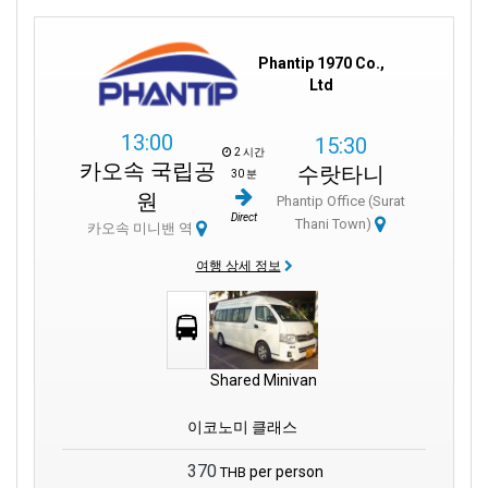
Phantip 1970 Co.,
Ltd
13:00
15:30
2 시간
카오속 국립공
수랏타니
30 분
원
Phantip Office (Surat
Direct
Thani Town)
카오속 미니밴 역
여행 상세 정보
Shared Minivan
이코노미 클래스
370
per person
THB