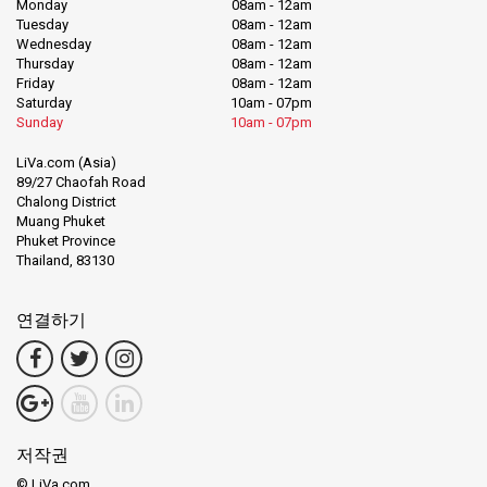
Monday
08am - 12am
Tuesday
08am - 12am
Wednesday
08am - 12am
Thursday
08am - 12am
Friday
08am - 12am
Saturday
10am - 07pm
Sunday
10am - 07pm
LiVa.com (Asia)
89/27 Chaofah Road
Chalong District
Muang Phuket
Phuket Province
Thailand, 83130
연결하기
저작권
© LiVa.com