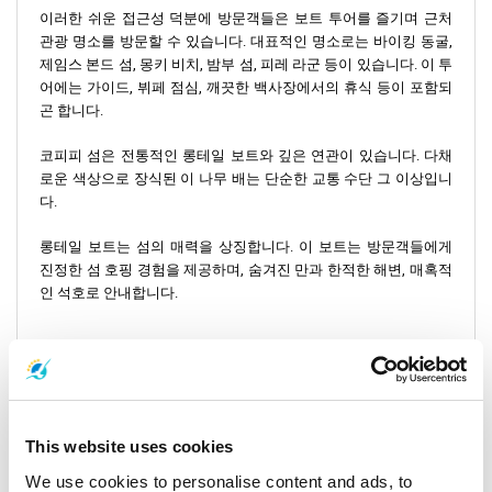
이러한 쉬운 접근성 덕분에 방문객들은 보트 투어를 즐기며 근처
관광 명소를 방문할 수 있습니다. 대표적인 명소로는 바이킹 동굴,
제임스 본드 섬, 몽키 비치, 밤부 섬, 피레 라군 등이 있습니다. 이 투
어에는 가이드, 뷔페 점심, 깨끗한 백사장에서의 휴식 등이 포함되
곤 합니다.
코피피 섬은 전통적인 롱테일 보트와 깊은 연관이 있습니다. 다채
로운 색상으로 장식된 이 나무 배는 단순한 교통 수단 그 이상입니
다.
롱테일 보트는 섬의 매력을 상징합니다. 이 보트는 방문객들에게
진정한 섬 호핑 경험을 제공하며, 숨겨진 만과 한적한 해변, 매혹적
인 석호로 안내합니다.
코란타에서 코피피 섬까지 보트로 이동하기
페리와 스피드보트는
살라단 부두
에서 출발합니다. 이 부두는 코란
This website uses cookies
타 섬 북쪽에 위치해 있으며, 주변에는 현지 카페와 기념품 가게들
이 있습니다.
We use cookies to personalise content and ads, to