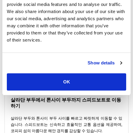
provide social media features and to analyse our traffic.
목적지는
톤사이 부두
로, 코피피 섬의 주요 부두입니다. 이 부두는
We also share information about your use of our site with
피피돈 섬 북쪽에 위치하며, 하루 종일 붐비지만 마지막 페리나 스
our social media, advertising and analytics partners who
피드보트가 출발한 후에는 한결 조용해집니다.
may combine it with other information that you’ve
provided to them or that they’ve collected from your use
of their services.
살라단 부두에서 톤사이 부두까지 페리로 이동하기
살라단 부두와 톤사이 부두 사이를 편리한 페리 서비스를 통해 이
Show details
동할 수 있습니다. 이 서비스는 두 주요 지점 간 원활하고 아름다운
여정을 보장합니다. 이동 중 안다만 해의 아름다운 경치를 감상해
보세요.
OK
살라단 부두에서 톤사이 부두까지 스피드보트로 이동
하기
살라단 부두와 톤사이 부두 사이를 빠르고 짜릿하게 이동할 수 있
습니다. 스피드보트는 신속하고 효율적인 교통 옵션을 제공하며,
코피피 섬의 아름다운 해안 경치를 감상할 수 있습니다.