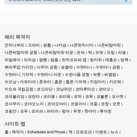
페리 목적지
깐차나부리
끄라비
끙톰
나카섬
나콘랏차시마
나콘씨탐마랏
나콘씨탐마랏 공항
나콘씨탐마랏 타운
돈싹
딱
뜨랏
뜨랑
라용
라일레이
라차섬
람빵
람품
랏차프라파 댐
랑카위
매홍손
방콕
쁘라쭈압 키리칸
사무이 공항
송클라
수랏타니
수랏타니 공항
수랏타니 기차역
수랏타니 타운
수완나품 공항
싸툰
씨엠립
아오낭
아유타야
촌부리
춤폰
춤폰 기차역
치앙마이
카오락
카오속 국립공원
코끄라단
코낭위안
코따루타오
코따오
코라올리앙
코란타
코리봉
코리페
코막
코묵
코불론
코사멧
코사무이
코야오노이
코야오야이
코응아이
코줌
코창
코쿳
코팡안
코푸
코피피
파타야
팡아
푸켓
핫야이
후아힌
사이트 맵
홈
목적지
Schedules and Prices
역
프로모션
이벤트
뉴스