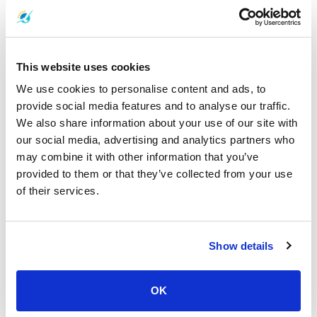
니다. 근처에는 맹그로브 숲이 있어 페리, 스피드보트, 미니밴 또는
택시를 기다리는 동안 산책하며 경치를 즐길 수 있습니다.
This website uses cookies
살라단 부두에서 콩카 부두까지
We use cookies to personalise content and ads, to
코 란타의 살라단 부두에서 끄라비의
콩카 부두
까지 페리, 스피드
provide social media features and to analyse our traffic.
보트, 택시 또는 미니밴을 이용할 수 있습니다.
We also share information about your use of our site with
our social media, advertising and analytics partners who
may combine it with other information that you’ve
방문하기 가장 좋은 시기
provided to them or that they’ve collected from your use
연중 내내 따뜻하지만, 4월에서 5월, 9월에서 10월이 가장 더운 시
기입니다.
of their services.
끄라비를 방문하기 가장 좋은 시기는 11월에서 3월입니다. 이 시기
에는 습도가 낮고 가끔씩 시원한 바람이 불어옵니다.
Show details
잠시 시간을 내어 저희 소중한 고객들의
후기
를 확인해 주세요. 또
OK
한, 당신의 경험을
여기
에서 공유해 주세요.