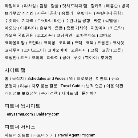
라일레이
라차섬
람빵
람품
랏차프라파 댐
랑카위
매홍손
방콕
쁘라쭈압 키리칸
사무이 공항
송클라
수랏타니
수랏타니 공항
수랏타니 기차역
수랏타니 타운
수완나품 공항
싸툰
씨엠립
아오낭
아유타야
촌부리
춤폰
춤폰 기차역
치앙마이
카오락
카오속 국립공원
코끄라단
코낭위안
코따루타오
코따오
코라올리앙
코란타
코리봉
코리페
코막
코묵
코불론
코사멧
코사무이
코야오노이
코야오야이
코응아이
코줌
코창
코쿳
코팡안
코푸
코피피
파타야
팡아
푸켓
핫야이
후아힌
사이트 맵
홈
목적지
Schedules and Prices
역
프로모션
이벤트
뉴스
운영자
리뷰
자주 묻는 질문
Travel Guide
법적 언급
이용 약관
개인정보 보호정책
쿠키 정책
사이트 맵
문의하기
파트너 웹사이트
Ferrysamui.com
Baliferry.com
파트너 서비스
파트너 센트럴
파트너 되기
Travel Agent Program