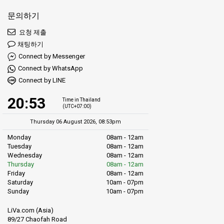
문의하기
요청 제출
채팅하기
Connect by Messenger
Connect by WhatsApp
Connect by LINE
20:53
Time in Thailand
(UTC+07:00)
Thursday 06 August 2026, 08:53pm
Monday
08am - 12am
Tuesday
08am - 12am
Wednesday
08am - 12am
Thursday
08am - 12am
Friday
08am - 12am
Saturday
10am - 07pm
Sunday
10am - 07pm
LiVa.com (Asia)
89/27 Chaofah Road