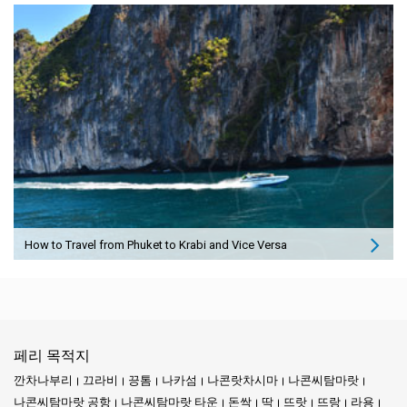
How to Travel from Phuket to Krabi and Vice Versa
페리 목적지
깐차나부리
끄라비
끙톰
나카섬
나콘랏차시마
나콘씨탐마랏
나콘씨탐마랏 공항
나콘씨탐마랏 타운
돈싹
딱
뜨랏
뜨랑
라용