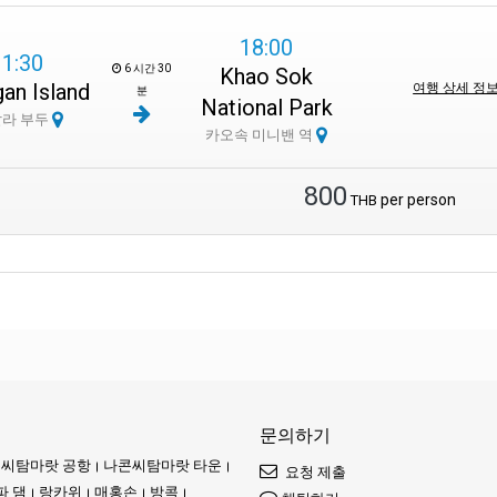
18:00
11:30
6 시간 30
Khao Sok
an Island
여행 상세 정
분
National Park
살라 부두
카오속 미니밴 역
800
per person
THB
문의하기
씨탐마랏 공항
나콘씨탐마랏 타운
요청 제출
파 댐
랑카위
매홍손
방콕