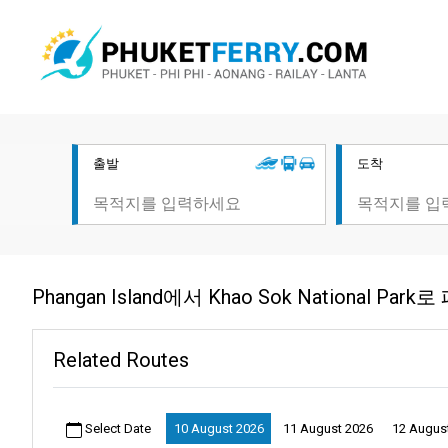
출발
도착
Phangan Island에서 Khao Sok National 
Related Routes
Select Date
10 August 2026
11 August 2026
12 Augus