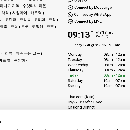
채팅하기
타니 기차역
수랏타니 타운
Connect by Messenger
기차역
치앙마이
카오락
Connect by WhatsApp
앙
코란타
코리봉
코리페
코막
Connect by LINE
코줌
코창
코쿳
코팡안
코푸
09:13
Time in Thailand
(UTC+07:00)
Friday 07 August 2026, 09:13am
자
리뷰
자주 묻는 질문
Monday
08am - 12am
Tuesday
08am - 12am
이트 맵
문의하기
Wednesday
08am - 12am
Thursday
08am - 12am
Friday
08am - 12am
Saturday
10am - 07pm
Sunday
10am - 07pm
LiVa.com (Asia)
89/27 Chaofah Road
Chalong District
Muang Phuket
Phuket Province
s
Thailand, 83130