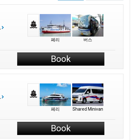
보
페리
버스
Book
보
페리
Shared Minivan
Book