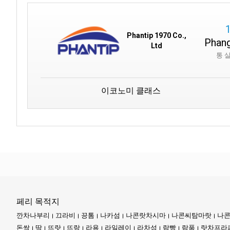
Phantip 1970 Co.,
Phang
Ltd
통 
이코노미 클래스
페리 목적지
깐차나부리
끄라비
끙톰
나카섬
나콘랏차시마
나콘씨탐마랏
나콘
돈싹
딱
뜨랏
뜨랑
라용
라일레이
라차섬
람빵
람품
랏차프라