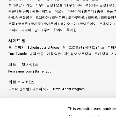
쁘라쭈압 키리칸
사무이 공항
송클라
수랏타니
수랏타니 공항
수랏
수완나품 공항
싸툰
씨엠립
아오낭
아유타야
촌부리
춤폰
춤폰 
카오속 국립공원
코끄라단
코낭위안
코따루타오
코따오
코라올리
코묵
코불론
코사멧
코사무이
코야오노이
코야오야이
코응아이
코피피
파타야
팡아
푸켓
핫야이
후아힌
사이트 맵
홈
목적지
Schedules and Prices
역
프로모션
이벤트
뉴스
운영
Travel Guide
법적 언급
이용 약관
개인정보 보호정책
쿠키 정책
사
파트너 웹사이트
Ferrysamui.com
Baliferry.com
파트너 서비스
파트너 센트럴
파트너 되기
Travel Agent Program
This website uses cookie