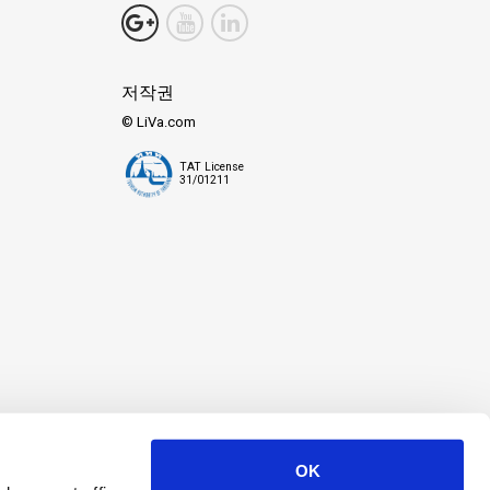
저작권
© LiVa.com
TAT License
31/01211
OK