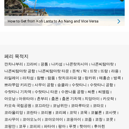
How to Get from Koh Lanta to Ao Nang and Vice Versa
페리 목적지
깐차나부리
끄라비
끙톰
나카섬
나콘랏차시마
나콘씨탐마랏
나콘씨탐마랏 공항
나콘씨탐마랏 타운
돈싹
딱
뜨랏
뜨랑
라용
라일레이
라차섬
람빵
람품
랏차프라파 댐
랑카위
매홍손
방콕
쁘라쭈압 키리칸
사무이 공항
송클라
수랏타니
수랏타니 공항
수랏타니 기차역
수랏타니 타운
수완나품 공항
싸툰
씨엠립
아오낭
아유타야
촌부리
춤폰
춤폰 기차역
치앙마이
카오락
카오속 국립공원
코끄라단
코낭위안
코따루타오
코따오
코라올리앙
코란타
코리봉
코리페
코막
코묵
코불론
코사멧
코사무이
코야오노이
코야오야이
코응아이
코줌
코창
코쿳
코팡안
코푸
코피피
파타야
팡아
푸켓
핫야이
후아힌