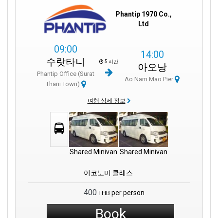
Phantip 1970 Co.,
Ltd
09:00
14:00
수랏타니
5 시간
아오낭
Phantip Office (Surat
Ao Nam Mao Pier
Thani Town)
여행 상세 정보
Shared Minivan
Shared Minivan
이코노미 클래스
400
per person
THB
Book