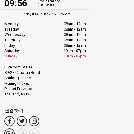
09:56
Time in Thailand
(UTC+07:00)
Sunday 09 August 2026, 09:56am
Monday
08am - 12am
Tuesday
08am - 12am
Wednesday
08am - 12am
Thursday
08am - 12am
Friday
08am - 12am
Saturday
10am - 07pm
Sunday
10am - 07pm
LiVa.com (Asia)
89/27 Chaofah Road
Chalong District
Muang Phuket
Phuket Province
Thailand, 83130
연결하기