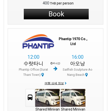
400
per person
THB
Book
Phantip 1970 Co.,
Ltd
12:00
16:00
수랏타니
아오낭
4 시간
Phantip Office (Surat
Sailfish Sculpture Ao
Thani Town)
Nang Beach
여행 상세 정보
Shared Minivan
Shared Minivan