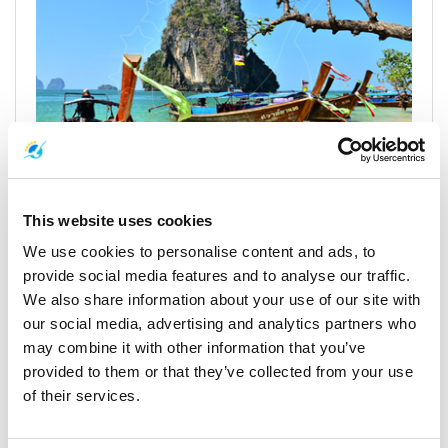
수랏타니에서 아오낭까지 버스 또는 미니밴 여
행
This website uses cookies
We use cookies to personalise content and ads, to
provide social media features and to analyse our traffic.
수랏타니는 태국의 주요 교통 허브로, 전국 여러 목적지로 연결됩
We also share information about your use of our site with
니다.
수랏타니에서 아오낭
까지 가는 가장 좋은 방법은 버스 또는
our social media, advertising and analytics partners who
미니밴을 이용하는 것입니다. 수랏타니 공항, 수랏타니 기차역 또
may combine it with other information that you’ve
는
수랏타니 시내 중심
에서 출발할 수 있습니다. 이 노선에는 매일
provided to them or that they’ve collected from your use
여러 교통편이 운행됩니다.
of their services.
여행 소요 시간은 약 2시간 30분에서 4시간 사이로, 이용하는 교통
수단, 도로 상황, 경유지 여부에 따라 달라집니다.