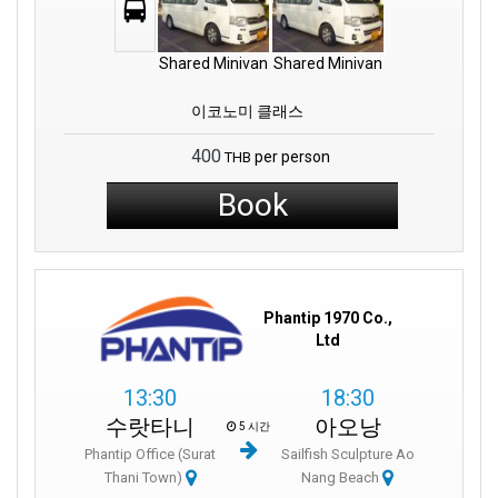
Shared Minivan
Shared Minivan
이코노미 클래스
400
per person
THB
Book
Phantip 1970 Co.,
Ltd
13:30
18:30
수랏타니
아오낭
5 시간
Phantip Office (Surat
Sailfish Sculpture Ao
Thani Town)
Nang Beach