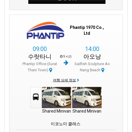
Phantip 1970 Co.,
Ltd
09:00
14:00
수랏타니
아오낭
5 시간
Phantip Office (Surat
Sailfish Sculpture Ao
Thani Town)
Nang Beach
여행 상세 정보
Shared Minivan
Shared Minivan
이코노미 클래스