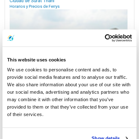
Ciudad de Surat Thani
Horarios y Precios de Ferrys
This website uses cookies
We use cookies to personalise content and ads, to
provide social media features and to analyse our traffic.
We also share information about your use of our site with
Koh Samui
our social media, advertising and analytics partners who
Horarios y Precios de Ferrys
may combine it with other information that you’ve
provided to them or that they’ve collected from your use
Muelles y Centros de Recogida
of their services.
Show details