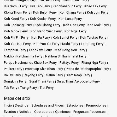
Isla Samui Ferry
Isla Tao Ferry
Kanchanaburi Ferry
Khao Lak Ferry
Klong Thom Ferry
Koh Bulon Ferry
Koh Chang Ferry
Koh Jum Ferry
Koh Kood Ferry
Koh Kradan Ferry
Koh Lanta Ferry
Koh Laoliang Ferry
Koh Libong Ferry
Koh Lipe Ferry
Koh Mak Ferry
Koh Mook Ferry
Koh Nang Yuan Ferry
Koh Ngai Ferry
Koh Phi Phi Ferry
Koh Pu Ferry
Koh Samet Ferry
Koh Tarutao Ferry
Koh Yao Noi Ferry
Koh Yao Yai Ferry
Krabi Ferry
Lampang Ferry
Lamphun Ferry
Langkawi Ferry
Mae Hong Son Ferry
Nakhon Ratchasima Ferry
Nakhon Si Thammarat Ferry
Parque Nacional de Khao Sok Ferry
Pattaya Ferry
Phang Nga Ferry
Phuket Ferry
Prachuap Khiri Khan Ferry
Presa de Ratchaprapha Ferry
Railay Ferry
Rayong Ferry
Satun Ferry
Siem Reap Ferry
Songkhla Ferry
Surat Thani Ferry
Surat Thani Aeropuerto Ferry
Tak Ferry
Trang Ferry
Trat Ferry
Mapa del sitio
Inicio
Destinos
Schedules and Prices
Estaciones
Promociones
Eventos
Noticias
Operadores
Opiniones
Preguntas frecuentes