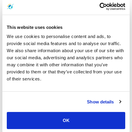
350
per person
THB
Book
This website uses cookies
We use cookies to personalise content and ads, to
provide social media features and to analyse our traffic.
We also share information about your use of our site with
our social media, advertising and analytics partners who
Songserm Express Boat
may combine it with other information that you’ve
provided to them or that they’ve collected from your use
11:30
13:45
of their services.
2
Île de Samui
Île de Tao
heures 15
moins
Petcherat Marina
Embarcadère de Mae
Bangrak
Haad
Show details
Détails du voyage
OK