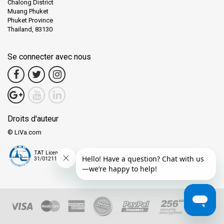
Chalong District
l'environnement pour minimiser notre impact et protéger ces
Muang Phuket
trésors naturels pour les générations futures.
Phuket Province
Thailand, 83130
Embarquez pour une aventure remarquable d'île en île avec le
Bateau Express Songserm. En tant qu'opérateur de ferry de
Se connecter avec nous
confiance, nous promettons des voyages sûrs, fiables et
mémorables vers les îles pittoresques de la Thaïlande. Réservez
vos billets dès maintenant. Laissez le Bateau Express Songserm
être votre passerelle vers des expériences insulaires
extraordinaires à Koh Samui, Koh Phangan et Koh Tao.
Droits d'auteur
© LiVa.com
TAT License
31/01211