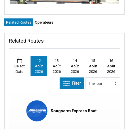
Related Routes
Opérateurs
Related Routes
12
13
14
15
16
Select
Août
Août
Août
Août
Août
Date
2026
2026
2026
2026
2026
Filter
Songserm Express Boat