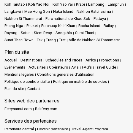
envers les clients. Votre satisfaction est notre objectif ultime, et
Koh Tarutao
Koh Yao Noi
Koh Yao Yai
Krabi
Lampang
Lamphun
nous nous efforçons d'être votre premier choix pour les voyages
Langkawi
Mae Hong Son
Naka Island
Nakhon Ratchasima
insulaires en Thaïlande.
Nakhon Si Thammarat
Parc national de Khao Sok
Pattaya
Phang Nga
Phuket
Prachuap Khiri Khan
Racha Island
Railay
Rayong
Satun
Siem Reap
Songkhla
Surat Thani
Services de l'entreprise :
Surat Thani Town
Tak
Trang
Trat
Ville de Nakhon Si Thammarat
Le Bateau Express Songserm propose une large gamme de
Plan du site
services, rendant les excursions d'île en île faciles. Avec des
Accueil
Destinations
Schedules and Prices
Arrêts
Promotions
transferts réguliers et pratiques, vous pouvez explorer à votre
Evénements
Actualités
Opérateurs
Avis
FAQ's
Travel Guide
rythme différentes îles enchanteuses. Notre équipage expérimenté
Mentions légales
veille à votre sécurité et à votre confort, en offrant une assistance
Conditions générales d'utilisation
amicale tout au long de votre voyage.
Politique de confidentialité
Politique en matière de cookies
Plan du site
Contact
De l'énergie vibrante de
Koh Samui
au paradis paisible de
Koh
Phangan
, chaque île a son charme unique, prête à être explorée.
Sites web des partenaires
Avec le Bateau Express Songserm, vous pouvez profiter de la
Ferrysamui.com
Baliferry.com
beauté des îles thaïlandaises. Admirez-les depuis l'eau, en
contemplant les paysages côtiers à couper le souffle le long du
Services des partenaires
chemin.
Partenaire central
Devenir partenaire
Travel Agent Program