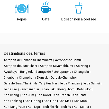
dans le confort et la sécurité, ne cherchez pas plus loin que le
Bateau Express Songserm. En tant qu'opérateur de ferry réputé
dans la région, ils offrent bien plus qu'un simple trajet—ils offrent
une expérience. Avec un engagement indéfectible envers la
Repas
Café
Boisson non alcoolisée
satisfaction du client et la sécurité, vous pouvez voyager en toute
sérénité en sachant que vous êtes entre de bonnes mains.
Mission et vision :
Destinations des ferries
Mission
: Chez Bateau Express Songserm, notre mission est
Aéroport de Nakhon Si Thammarat
Aéroport de Samui
simple. Nous nous engageons à fournir des services de ferry
Aéroport de Surat Thani
Aéroport Suvarnabhumi
Ao Nang
fiables et efficaces qui relient les voyageurs aux destinations
insulaires de la Thaïlande. Nous ne nous contentons pas de vous
Ayutthaya
Bangkok
Barrage de Ratchaprapha
Chiang Mai
transporter d'un point A à un point B. Nous visons à rendre chaque
Chonburi
Chumphon
Donsak
Gare de Chumphon
voyage inoubliable.
Gare de Surat Thani
Hat Yai
Hua Hin
Île de Phangan
Île de Samui
Île de Tao
Kanchanaburi
Khao Lak
Klong Thom
Koh Bulon
Vision
: Notre vision va au-delà des horizons des océans que nous
Koh Chang
Koh Jum
Koh Kood
Koh Kradan
Koh Lanta
traversons. Nous aspirons à devenir un opérateur de ferry leader
Koh Laoliang
Koh Libong
Koh Lipe
Koh Mak
Koh Mook
dans la région. Nous voulons être reconnus pour notre excellence
Koh Nang Yuan
Koh Ngai
Koh Phi Phi
Koh Pu
Koh Samet
dans les services de transport et notre attention exceptionnelle