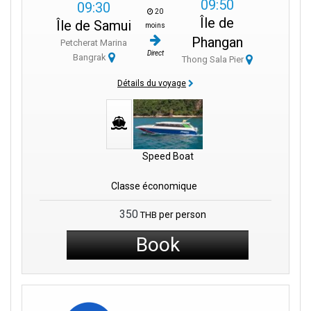
09:50
09:30
20
Île de
Île de Samui
moins
Phangan
Petcherat Marina
Direct
Bangrak
Thong Sala Pier
Détails du voyage
Speed Boat
Classe économique
350
per person
THB
Book