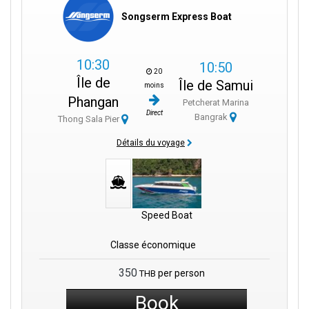
Songserm Express Boat
10:30
10:50
20
Île de
Île de Samui
moins
Phangan
Petcherat Marina
Direct
Bangrak
Thong Sala Pier
Détails du voyage
Speed Boat
Classe économique
350
per person
THB
Book