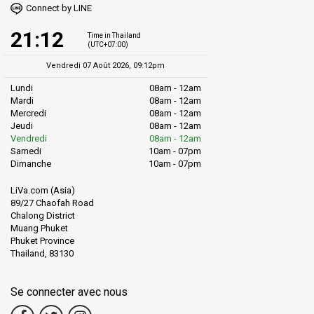
Connect by LINE
21:12
Time in Thailand
(UTC+07:00)
Vendredi 07 Août 2026, 09:12pm
Lundi
08am - 12am
Mardi
08am - 12am
Mercredi
08am - 12am
Jeudi
08am - 12am
Vendredi
08am - 12am
Samedi
10am - 07pm
Dimanche
10am - 07pm
LiVa.com (Asia)
89/27 Chaofah Road
Chalong District
Muang Phuket
Phuket Province
Thailand, 83130
Se connecter avec nous