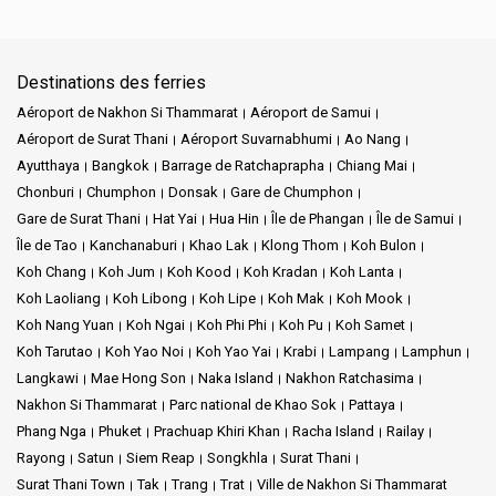
Destinations des ferries
Aéroport de Nakhon Si Thammarat
Aéroport de Samui
Aéroport de Surat Thani
Aéroport Suvarnabhumi
Ao Nang
Ayutthaya
Bangkok
Barrage de Ratchaprapha
Chiang Mai
Chonburi
Chumphon
Donsak
Gare de Chumphon
Gare de Surat Thani
Hat Yai
Hua Hin
Île de Phangan
Île de Samui
Île de Tao
Kanchanaburi
Khao Lak
Klong Thom
Koh Bulon
Koh Chang
Koh Jum
Koh Kood
Koh Kradan
Koh Lanta
Koh Laoliang
Koh Libong
Koh Lipe
Koh Mak
Koh Mook
Koh Nang Yuan
Koh Ngai
Koh Phi Phi
Koh Pu
Koh Samet
Koh Tarutao
Koh Yao Noi
Koh Yao Yai
Krabi
Lampang
Lamphun
Langkawi
Mae Hong Son
Naka Island
Nakhon Ratchasima
Nakhon Si Thammarat
Parc national de Khao Sok
Pattaya
Phang Nga
Phuket
Prachuap Khiri Khan
Racha Island
Railay
Rayong
Satun
Siem Reap
Songkhla
Surat Thani
Surat Thani Town
Tak
Trang
Trat
Ville de Nakhon Si Thammarat