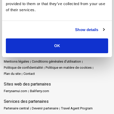
Koh Tarutao
Koh Yao Noi
Koh Yao Yai
Krabi
Lampang
Lamphun
provided to them or that they’ve collected from your use
Langkawi
Mae Hong Son
Naka Island
Nakhon Ratchasima
of their services.
Nakhon Si Thammarat
Parc national de Khao Sok
Pattaya
Phang Nga
Phuket
Prachuap Khiri Khan
Racha Island
Railay
Rayong
Satun
Siem Reap
Songkhla
Surat Thani
Show details
Surat Thani Town
Tak
Trang
Trat
Ville de Nakhon Si Thammarat
Plan du site
OK
Accueil
Destinations
Schedules and Prices
Arrêts
Promotions
Evénements
Actualités
Opérateurs
Avis
FAQ's
Travel Guide
Mentions légales
Conditions générales d'utilisation
Politique de confidentialité
Politique en matière de cookies
Plan du site
Contact
Sites web des partenaires
Ferrysamui.com
Baliferry.com
Services des partenaires
Partenaire central
Devenir partenaire
Travel Agent Program