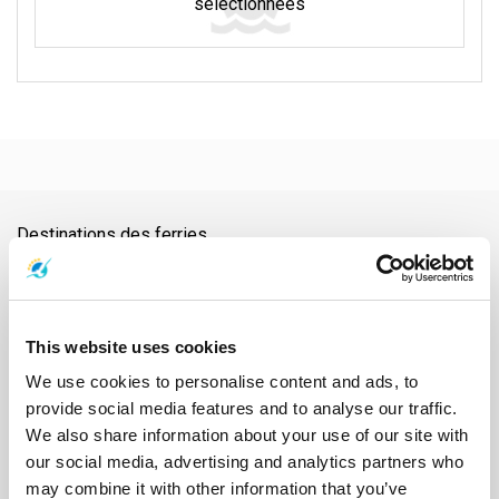
sélectionnées
Destinations des ferries
Aéroport de Nakhon Si Thammarat
Aéroport de Samui
Aéroport de Surat Thani
Aéroport Suvarnabhumi
Ao Nang
Ayutthaya
Bangkok
Barrage de Ratchaprapha
Chiang Mai
Chonburi
Chumphon
Donsak
Gare de Chumphon
This website uses cookies
Gare de Surat Thani
Hat Yai
Hua Hin
Île de Phangan
Île de Samui
We use cookies to personalise content and ads, to
Île de Tao
Kanchanaburi
Khao Lak
Klong Thom
Koh Bulon
provide social media features and to analyse our traffic.
Koh Chang
Koh Jum
Koh Kood
Koh Kradan
Koh Lanta
We also share information about your use of our site with
Koh Laoliang
Koh Libong
Koh Lipe
Koh Mak
Koh Mook
our social media, advertising and analytics partners who
Koh Nang Yuan
Koh Ngai
Koh Phi Phi
Koh Pu
Koh Samet
may combine it with other information that you’ve