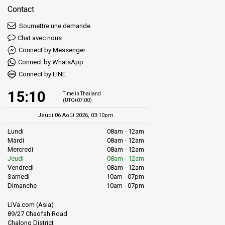
Contact
Soumettre une demande
Chat avec nous
Connect by Messenger
Connect by WhatsApp
Connect by LINE
15:10
Time in Thailand
(UTC+07:00)
Jeudi 06 Août 2026, 03:10pm
Lundi
08am - 12am
Mardi
08am - 12am
Mercredi
08am - 12am
Jeudi
08am - 12am
Vendredi
08am - 12am
Samedi
10am - 07pm
Dimanche
10am - 07pm
LiVa.com (Asia)
89/27 Chaofah Road
Chalong District