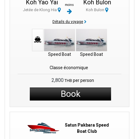
Koh Yao Yai
Koh Bulon
moins
souci.
Jetée de Klong Hia
Koh Bulon
Partez pour une merveilleuse aventure d'île en île, où chaque
Détails du voyage
destination a son charme unique. Imaginez ceci : nous sommes
votre porte d'entrée vers le paradis ! Que vous soyez captivé par la
sérénité de Koh Kradan ou le charme vibrant de Koh Phi Phi, nos
services vous relient à ces destinations incroyables.
Speed Boat
Speed Boat
Découvrez l'atmosphère paisible de Koh Kradan ou l'attrait animé
de Koh Phi Phi – nos services vous relient sans encombre à ces
Classe économique
endroits fantastiques. Au Satun Pakbara Speed Boat Club, nous
allons au-delà du simple transport ; nous sommes là pour créer
2,800
per person
THB
des souvenirs inoubliables avec vous. Comptez sur nous comme
vos partenaires maritimes, vous guidant dans un monde
Book
d'aventures et de merveilles.
Mission et Vision :
Satun Pakbara Speed
Mission :
Satun Pakbara Speed Boat Club souhaite aider les
Boat Club
voyageurs à explorer les îles incroyables de la Thaïlande de