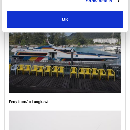
Show details
Shared Minivan from/to Hat Yai Airport
OK
Ferry from/to Langkawi