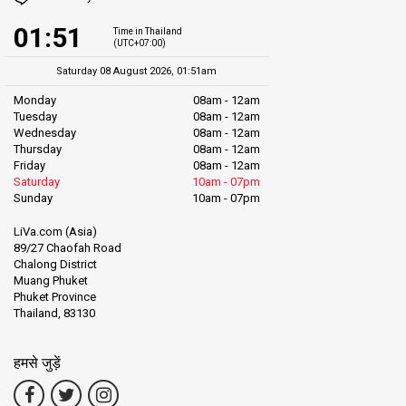
01:51
Time in Thailand
(UTC+07:00)
Saturday 08 August 2026, 01:51am
Monday
08am - 12am
Tuesday
08am - 12am
Wednesday
08am - 12am
Thursday
08am - 12am
Friday
08am - 12am
Saturday
10am - 07pm
Sunday
10am - 07pm
LiVa.com (Asia)
89/27 Chaofah Road
Chalong District
Muang Phuket
Phuket Province
Thailand, 83130
हमसे जुड़ें