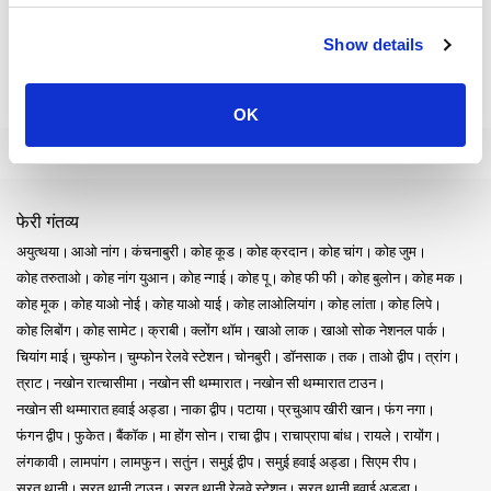
Show details
OK
फेरी गंतव्य
अयुत्थया
आओ नांग
कंचनाबुरी
कोह कूड
कोह क्रदान
कोह चांग
कोह जुम
कोह तरुताओ
कोह नांग युआन
कोह न्गाई
कोह पू
कोह फी फी
कोह बुलोन
कोह मक
कोह मूक
कोह याओ नोई
कोह याओ याई
कोह लाओलियांग
कोह लांता
कोह लिपे
कोह लिबोंग
कोह सामेट
क्राबी
क्लोंग थॉम
खाओ लाक
खाओ सोक नेशनल पार्क
चियांग माई
चुम्फोन
चुम्फोन रेलवे स्टेशन
चोनबुरी
डॉनसाक
तक
ताओ द्वीप
त्रांग
त्राट
नखोन रात्चासीमा
नखोन सी थम्मारात
नखोन सी थम्मारात टाउन
नखोन सी थम्मारात हवाई अड्डा
नाका द्वीप
पटाया
प्रचुआप खीरी खान
फंग नगा
फंगन द्वीप
फुकेत
बैंकॉक
मा होंग सोन
राचा द्वीप
राचाप्रापा बांध
रायले
रायोंग
लंगकावी
लामपांग
लामफुन
सतुंन
समुई द्वीप
समुई हवाई अड्डा
सिएम रीप
सुरत थानी
सुरत थानी टाउन
सुरत थानी रेलवे स्टेशन
सुरत थानी हवाई अड्डा