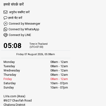
हमसे संपर्क करें
अनुरोध सबमिट करें
हमसे चैट करें
Connect by Messenger
Connect by WhatsApp
Connect by LINE
05:08
Time in Thailand
(UTC+07:00)
Friday 07 August 2026, 05:08am
Monday
08am - 12am
Tuesday
08am - 12am
Wednesday
08am - 12am
Thursday
08am - 12am
Friday
08am - 12am
Saturday
10am - 07pm
Sunday
10am - 07pm
LiVa.com (Asia)
89/27 Chaofah Road
Chalong District