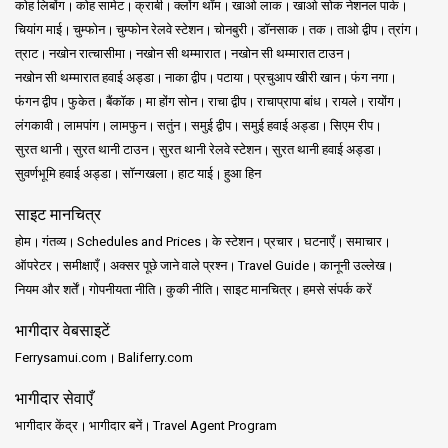
कोह लिबोंग
कोह सामेट
क्राबी
क्लोंग थॉम
खाओ लाक
खाओ सोक नेशनल पार्क
चियांग माई
चुम्फोन
चुम्फोन रेलवे स्टेशन
चोनबुरी
डॉनसाक
तक
ताओ द्वीप
त्रांग
त्राट
नखोन रात्चासीमा
नखोन सी थम्मारात
नखोन सी थम्मारात टाउन
नखोन सी थम्मारात हवाई अड्डा
नाका द्वीप
पटाया
प्रचुआप खीरी खान
फंग नगा
फंगन द्वीप
फुकेत
बैंकॉक
मा होंग सोन
राचा द्वीप
राचाप्रापा बांध
रायले
रायोंग
लंगकावी
लामपांग
लामफुन
सतुंन
समुई द्वीप
समुई हवाई अड्डा
सिएम रीप
सुरत थानी
सुरत थानी टाउन
सुरत थानी रेलवे स्टेशन
सुरत थानी हवाई अड्डा
सुवर्णभूमि हवाई अड्डा
सॉन्गखला
हाट याई
हुआ हिन
साइट मानचित्र
होम
गंतव्य
Schedules and Prices
के स्टेशन
प्रचार
घटनाएँ
समाचार
ऑपरेटर
समीक्षाएँ
अक्सर पूछे जाने वाले प्रश्न
Travel Guide
कानूनी उल्लेख
नियम और शर्तें
गोपनीयता नीति
कुकी नीति
साइट मानचित्र
हमसे संपर्क करें
भागीदार वेबसाइटें
Ferrysamui.com
Baliferry.com
भागीदार सेवाएँ
भागीदार केंद्र
भागीदार बनें
Travel Agent Program