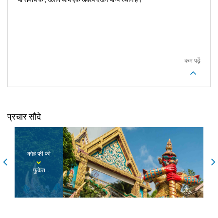
कम पढ़ें
प्रचार सौदे
कोह फी फी
फुकेत