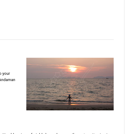
o your
e Andaman