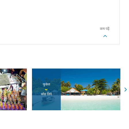
कम पढ़ें
फुकेत
कोह लिपे