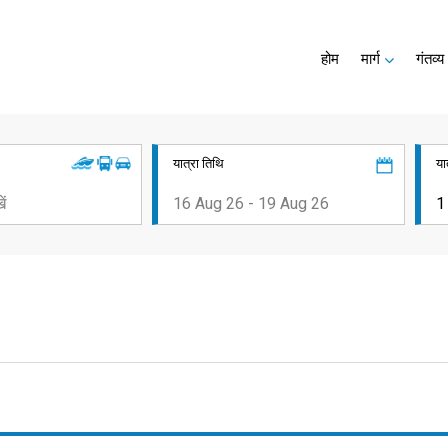
होम
मार्ग
गंतव्य
यात्रा तिथि
या