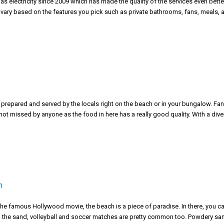
has electricity since 2009 which has made the quality of the services even bet
s vary based on the features you pick such as private bathrooms, fans, meals
 prepared and served by the locals right on the beach or in your bungalow. Fa
not missed by anyone as the food in here has a really good quality. With a diver
h
n the famous Hollywood movie, the beach is a piece of paradise. In there, you
n the sand, volleyball and soccer matches are pretty common too. Powdery sand