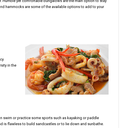
ter. Humble yet comfortable bungalows are the main option to stay
, and hammocks are some of the available options to add to your
ncy
sity in the
 can swim or practice some sports such as kayaking or paddle
 is flawless to build sandcastles or to lie down and sunbathe.