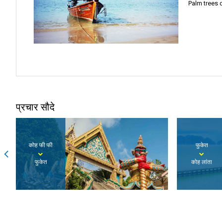
Palm trees 
प्रचार सौदे
कोह फी फी
फुकेत
फुकेत
कोह लांता