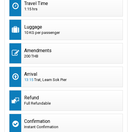
Travel Time
1:15 hrs
Luggage
10 KG per passenger
Amendments
200 THB
Arrival
13:15
Trat, Leam Sok Pier
Refund
Full Refundable
Confirmation
Instant Confirmation