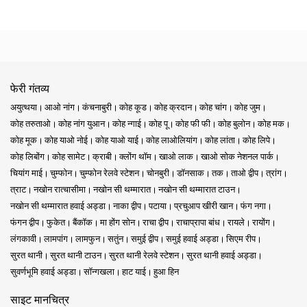
फेरी गंतव्य
अयुत्थया
आओ नांग
कंचनाबुरी
कोह कूड
कोह क्रदान
कोह चांग
कोह जुम
कोह तरुताओ
कोह नांग युआन
कोह न्गाई
कोह पू
कोह फी फी
कोह बुलोन
कोह मक
कोह मूक
कोह याओ नोई
कोह याओ याई
कोह लाओलियांग
कोह लांता
कोह लिपे
कोह लिबोंग
कोह सामेट
क्राबी
क्लोंग थॉम
खाओ लाक
खाओ सोक नेशनल पार्क
चियांग माई
चुम्फोन
चुम्फोन रेलवे स्टेशन
चोनबुरी
डॉनसाक
तक
ताओ द्वीप
त्रांग
त्राट
नखोन रात्चासीमा
नखोन सी थम्मारात
नखोन सी थम्मारात टाउन
नखोन सी थम्मारात हवाई अड्डा
नाका द्वीप
पटाया
प्रचुआप खीरी खान
फंग नगा
फंगन द्वीप
फुकेत
बैंकॉक
मा होंग सोन
राचा द्वीप
राचाप्रापा बांध
रायले
रायोंग
लंगकावी
लामपांग
लामफुन
सतुंन
समुई द्वीप
समुई हवाई अड्डा
सिएम रीप
सुरत थानी
सुरत थानी टाउन
सुरत थानी रेलवे स्टेशन
सुरत थानी हवाई अड्डा
सुवर्णभूमि हवाई अड्डा
सॉन्गखला
हाट याई
हुआ हिन
साइट मानचित्र