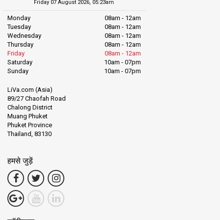
Friday 07 August 2026, 05:23am
Monday
08am - 12am
Tuesday
08am - 12am
Wednesday
08am - 12am
Thursday
08am - 12am
Friday
08am - 12am
Saturday
10am - 07pm
Sunday
10am - 07pm
LiVa.com (Asia)
89/27 Chaofah Road
Chalong District
Muang Phuket
Phuket Province
Thailand, 83130
हमसे जुड़ें