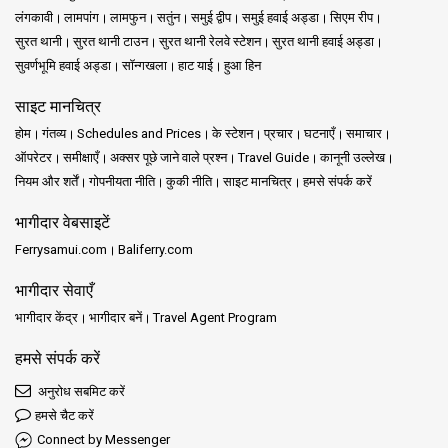
लंगकावी
लामपांग
लामफुन
सतुंन
समुई द्वीप
समुई हवाई अड्डा
सिएम रीप
सुरत थानी
सुरत थानी टाउन
सुरत थानी रेलवे स्टेशन
सुरत थानी हवाई अड्डा
सुवर्णभूमि हवाई अड्डा
सॉन्गखला
हाट याई
हुआ हिन
साइट मानचित्र
होम
गंतव्य
Schedules and Prices
के स्टेशन
प्रचार
घटनाएँ
समाचार
ऑपरेटर
समीक्षाएँ
अक्सर पूछे जाने वाले प्रश्न
Travel Guide
कानूनी उल्लेख
नियम और शर्तें
गोपनीयता नीति
कुकी नीति
साइट मानचित्र
हमसे संपर्क करें
भागीदार वेबसाइटें
Ferrysamui.com
Baliferry.com
भागीदार सेवाएँ
भागीदार केंद्र
भागीदार बनें
Travel Agent Program
हमसे संपर्क करें
अनुरोध सबमिट करें
हमसे चैट करें
Connect by Messenger