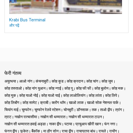
Krabi Bus Terminal
और पढ़ें
फेरी गंतव्य
अयुत्थया
आओ नांग
कंचनाबुरी
कोह कूड
कोह क्रदान
कोह चांग
कोह जुम
कोह तरुताओ
कोह नांग युआन
कोह न्गाई
कोह पू
कोह फी फी
कोह बुलोन
कोह मक
कोह मूक
कोह याओ नोई
कोह याओ याई
कोह लाओलियांग
कोह लांता
कोह लिपे
कोह लिबोंग
कोह सामेट
क्राबी
क्लोंग थॉम
खाओ लाक
खाओ सोक नेशनल पार्क
चियांग माई
चुम्फोन
चुम्फोन रेलवे स्टेशन
चोनबुरी
डॉनसाक
तक
ताओ द्वीप
त्रांग
त्राट
नखोन रात्चासीमा
नखोन सी थम्मारात
नखोन सी थम्मारात टाउन
नखोन सी थम्मारात हवाई अड्डा
नाका द्वीप
पटाया
प्रचुआप खीरी खान
फंग नगा
फंगन द्वीप
फुकेत
बैंकॉक
मा होंग सोन
राचा द्वीप
राचाप्रापा बांध
रायले
रायोंग