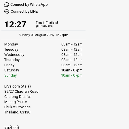
Connect by WhatsApp
Connect by LINE
12:27
Time in Thailand
(UTC+07:00)
Sunday 09 August 2026, 12:27pm
Monday
08am - 12am
Tuesday
08am - 12am
Wednesday
08am - 12am
Thursday
08am - 12am
Friday
08am - 12am
Saturday
10am - 07pm
Sunday
10am - 07pm
LiVa.com (Asia)
89/27 Chaofah Road
Chalong District
Muang Phuket
Phuket Province
Thailand, 83130
हमसे जुड़ें