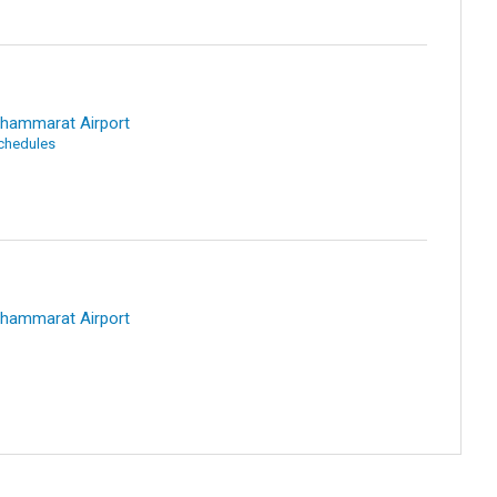
Thammarat Airport
Schedules
Thammarat Airport