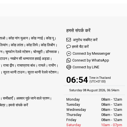
हमसे संपर्क करें
ुताओ
कोह नांग युआन
कोह न्गाई
कोह पू
अनुरोध सबमिट करें
ियांग
कोह लांता
कोह लिपे
कोह लिबोंग
हमसे चैट करें
ोन
चुम्फोन रेलवे स्टेशन
चोनबुरी
डॉनसाक
Connect by Messenger
 टाउन
नखोन सी थम्मारात हवाई अड्डा
Connect by WhatsApp
राचा द्वीप
राचाप्रापा बांध
रायले
रायोंग
Connect by LINE
सुरत थानी टाउन
सुरत थानी रेलवे स्टेशन
06:54
Time in Thailand
(UTC+07:00)
Saturday 08 August 2026, 06:54am
समीक्षाएँ
अक्सर पूछे जाने वाले प्रश्न
Monday
08am - 12am
Tuesday
08am - 12am
ित्र
हमसे संपर्क करें
Wednesday
08am - 12am
Thursday
08am - 12am
Friday
08am - 12am
Saturday
10am - 07pm