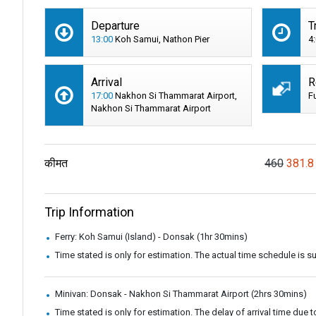
Departure
T
13:00
Koh Samui, Nathon Pier
4
Arrival
R
17:00
Nakhon Si Thammarat Airport,
F
Nakhon Si Thammarat Airport
कीमत
460
381.8
Trip Information
Ferry: Koh Samui (Island) - Donsak (1hr 30mins)
Time stated is only for estimation. The actual time schedule is 
Minivan: Donsak - Nakhon Si Thammarat Airport (2hrs 30mins)
Time stated is only for estimation. The delay of arrival time due t