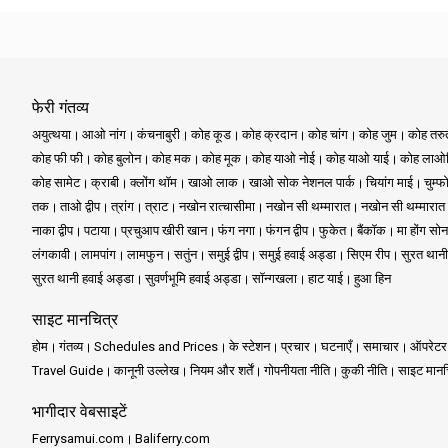
फेरी गंतव्य
अयुत्थया
आओ नांग
कंचनाबुरी
कोह कूड
कोह क्रदान
कोह चांग
कोह जुम
कोह तर
कोह फी फी
कोह बुलोन
कोह मक
कोह मूक
कोह याओ नोई
कोह याओ याई
कोह लाओल
कोह सामेट
क्राबी
क्लोंग थॉम
खाओ लाक
खाओ सोक नेशनल पार्क
चियांग माई
चुम्फ
तक
ताओ द्वीप
त्रांग
त्राट
नखोन रात्चासीमा
नखोन सी थम्मारात
नखोन सी थम्मारात
नाका द्वीप
पटाया
प्रचुआप खीरी खान
फंग नगा
फंगन द्वीप
फुकेत
बैंकॉक
मा होंग सोन
लंगकावी
लामपांग
लामफुन
सतुंन
समुई द्वीप
समुई हवाई अड्डा
सिएम रीप
सुरत थानी
सुरत थानी हवाई अड्डा
सुवर्णभूमि हवाई अड्डा
सॉन्गखला
हाट याई
हुआ हिन
साइट मानचित्र
होम
गंतव्य
Schedules and Prices
के स्टेशन
प्रचार
घटनाएँ
समाचार
ऑपरेटर
Travel Guide
कानूनी उल्लेख
नियम और शर्तें
गोपनीयता नीति
कुकी नीति
साइट मानच
भागीदार वेबसाइटें
Ferrysamui.com
Baliferry.com