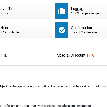
ravel Time
Luggage
:00 hrs
10 KG per passenger
efund
Confirmation
ull Refundable
Instant Confirmation
THB
Special Discount
17 %
subject to change without prior notice due to unpredictable weather conditions 
o traffic jam and fortuitous events are not include in time estimation.