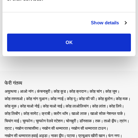
निष्कर्ष:
Show details
ट्रांग ट्रेन स्टेशन थाईलैंड की राज्य रेलवे का एक मुख्य स्तंभ है। यह सिर्फ एक स्टेशन
नहीं है। यह थाईलैंड की विविध रेल जगत की एक खिड़की है।
OK
टिकट खरीदने के हलचल से लेकर 3री क्लास और स्लीपर विकल्पों के बीच निर्णय तक,
हर यात्रा अनूठी होती है। एक आरामदायक यात्रा के लिए विशेष एक्सप्रेस चुनें या और
भी दूरदराज के खजानों की खोज के लिए उत्तर-पूर्वी लाइन लें।
बैंकॉक से चियांग माई की ट्रेन यात्रा आगंतुकों के लिए एक अनिवार्य अनुभव है। इसके
अतिरिक्त, नोंग खाई ट्रेन कई यात्रियों के बीच एक लोकप्रिय ट्रेन मार्ग है। आपकी
फेरी गंतव्य
यात्रा में, चाहे वह बैंकॉक की जीवंत सड़कों की ओर हो या हुआ हिन के शांत समुद्र तटों
की ओर, हर पल मायने रखता है। आपके द्वारा बनाई गई यादें उतनी ही महत्वपूर्ण हैं जितने
अयुत्थया
आओ नांग
कंचनाबुरी
कोह कूड
कोह क्रदान
कोह चांग
कोह जुम
स्थान आप देखते हैं।
कोह तरुताओ
कोह नांग युआन
कोह न्गाई
कोह पू
कोह फी फी
कोह बुलोन
कोह मक
कोह मूक
कोह याओ नोई
कोह याओ याई
कोह लाओलियांग
कोह लांता
कोह लिपे
कोह लिबोंग
कोह सामेट
क्राबी
क्लोंग थॉम
खाओ लाक
खाओ सोक नेशनल पार्क
चियांग माई
चुम्फोन
चुम्फोन रेलवे स्टेशन
चोनबुरी
डॉनसाक
तक
ताओ द्वीप
त्रांग
जानने योग्य बातें:
त्राट
नखोन रात्चासीमा
नखोन सी थम्मारात
नखोन सी थम्मारात टाउन
फ्रांसीसियों ने ट्रांग ट्रेन स्टेशन की स्थापना की, लेकिन अब इसे थाईलैंड की राज्य
नखोन सी थम्मारात हवाई अड्डा
नाका द्वीप
पटाया
प्रचुआप खीरी खान
फंग नगा