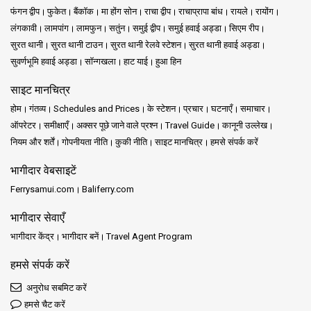
रेलवे प्रबंधित करती है।
फंगन द्वीप
फुकेत
बैंकॉक
मा होंग सोन
राचा द्वीप
राचाप्रापा बांध
रायले
रायोंग
स्टेशन जुलाई और अगस्त में अपने चरम भीड़ का अनुभव करता है।
लंगकावी
लामपांग
लामफुन
सतुंन
समुई द्वीप
समुई हवाई अड्डा
सिएम रीप
थाईलैंड की ट्रेनों के नए उपयोगकर्ताओं के लिए, 3री क्लास से लेकर स्लीपर ट्रेनों
सुरत थानी
सुरत थानी टाउन
सुरत थानी रेलवे स्टेशन
सुरत थानी हवाई अड्डा
तक के विभिन्न विकल्प हैं।
सुवर्णभूमि हवाई अड्डा
सॉन्गखला
हाट याई
हुआ हिन
ट्रांग ट्रेन स्टेशन विभिन्न गंतव्यों से यात्रियों को जोड़ते हुए विस्तृत रेंज की ट्रेन सेवाएं
प्रदान करता है।
साइट मानचित्र
ट्रांग से कनेक्शन्स आपको कोह समुई और कोह फांगन जैसे बीच पैराडाइज तक ले जा
होम
गंतव्य
Schedules and Prices
के स्टेशन
प्रचार
घटनाएँ
समाचार
सकते हैं।
ऑपरेटर
समीक्षाएँ
अक्सर पूछे जाने वाले प्रश्न
Travel Guide
कानूनी उल्लेख
नियम और शर्तें
गोपनीयता नीति
कुकी नीति
साइट मानचित्र
हमसे संपर्क करें
भागीदार वेबसाइटें
Ferrysamui.com
Baliferry.com
भागीदार सेवाएँ
भागीदार केंद्र
भागीदार बनें
Travel Agent Program
हमसे संपर्क करें
अनुरोध सबमिट करें
हमसे चैट करें