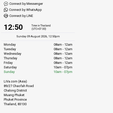
Connect by Messenger
Connect by WhatsApp
Connect by LINE
12:50
Time in Thailand
(UTC+07:00)
Sunday 09 August 2026, 12:50pm
Monday
08am - 12am
Tuesday
08am - 12am
Wednesday
08am - 12am
Thursday
08am - 12am
Friday
08am - 12am
Saturday
10am - 07pm
Sunday
10am - 07pm
LiVa.com (Asia)
89/27 Chaofah Road
Chalong District
Muang Phuket
Phuket Province
Thailand, 83130