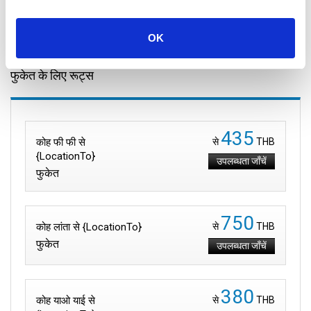
28 September 2025
सभी स्थान
OK
फुकेत के लिए रूट्स
435
कोह फी फी से
से
THB
{LocationTo}
उपलब्धता जाँचें
फुकेत
750
कोह लांता से {LocationTo}
से
THB
फुकेत
उपलब्धता जाँचें
380
कोह याओ याई से
से
THB