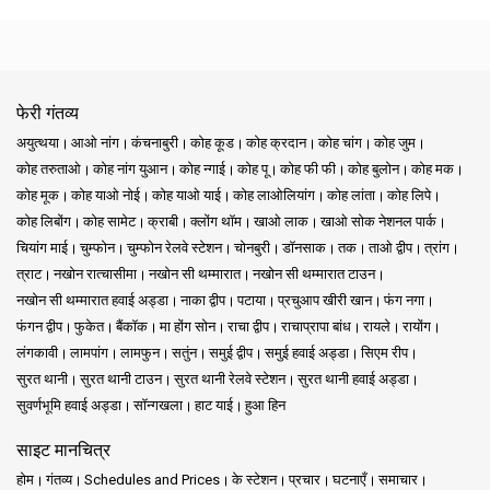
फेरी गंतव्य
अयुत्थया
आओ नांग
कंचनाबुरी
कोह कूड
कोह क्रदान
कोह चांग
कोह जुम
कोह तरुताओ
कोह नांग युआन
कोह न्गाई
कोह पू
कोह फी फी
कोह बुलोन
कोह मक
कोह मूक
कोह याओ नोई
कोह याओ याई
कोह लाओलियांग
कोह लांता
कोह लिपे
कोह लिबोंग
कोह सामेट
क्राबी
क्लोंग थॉम
खाओ लाक
खाओ सोक नेशनल पार्क
चियांग माई
चुम्फोन
चुम्फोन रेलवे स्टेशन
चोनबुरी
डॉनसाक
तक
ताओ द्वीप
त्रांग
त्राट
नखोन रात्चासीमा
नखोन सी थम्मारात
नखोन सी थम्मारात टाउन
नखोन सी थम्मारात हवाई अड्डा
नाका द्वीप
पटाया
प्रचुआप खीरी खान
फंग नगा
फंगन द्वीप
फुकेत
बैंकॉक
मा होंग सोन
राचा द्वीप
राचाप्रापा बांध
रायले
रायोंग
लंगकावी
लामपांग
लामफुन
सतुंन
समुई द्वीप
समुई हवाई अड्डा
सिएम रीप
सुरत थानी
सुरत थानी टाउन
सुरत थानी रेलवे स्टेशन
सुरत थानी हवाई अड्डा
सुवर्णभूमि हवाई अड्डा
सॉन्गखला
हाट याई
हुआ हिन
साइट मानचित्र
होम
गंतव्य
Schedules and Prices
के स्टेशन
प्रचार
घटनाएँ
समाचार