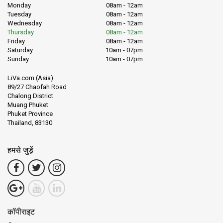
Monday
08am - 12am
Tuesday
08am - 12am
Wednesday
08am - 12am
Thursday
08am - 12am
Friday
08am - 12am
Saturday
10am - 07pm
Sunday
10am - 07pm
LiVa.com (Asia)
89/27 Chaofah Road
Chalong District
Muang Phuket
Phuket Province
Thailand, 83130
हमसे जुड़ें
कॉपीराइट