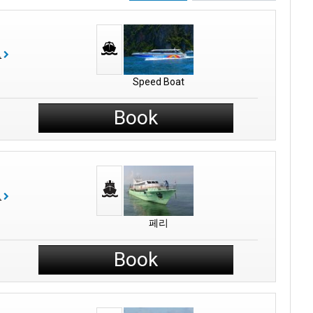
보
Speed Boat
Book
보
페리
Book