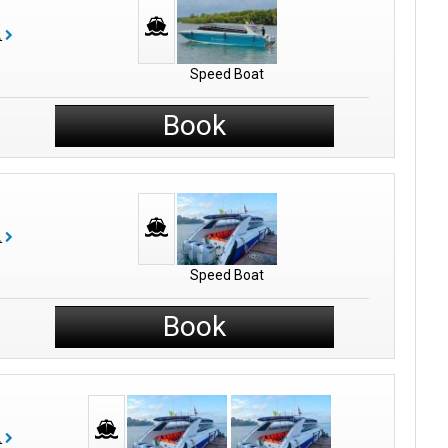
보
Speed Boat
Book
보
Speed Boat
Book
보