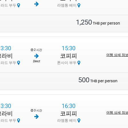
질라드 부두
라엠통 베이
1,250
per person
THB
13:30
15:30
2 시간
끄라비
코피피
여행 상세 정
Direct
질라드 부두
톤사이 부두
500
per person
THB
13:30
16:30
3 시간
끄라비
코피피
여행 상세 정
질라드 부두
라엠통 베이