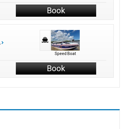
Book
보
Speed Boat
Book