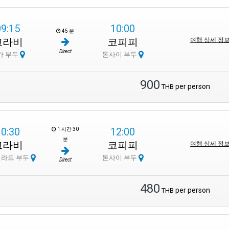
09:15
10:00
45 분
끄라비
코피피
여행 상세 정
Direct
카 부두
톤사이 부두
900
per person
THB
10:30
12:00
1 시간 30
분
끄라비
코피피
여행 상세 정
질라드 부두
톤사이 부두
Direct
480
per person
THB