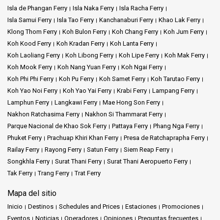
relajantes sonidos del océano se las lleven.
Isla de Phangan Ferry
Isla Naka Ferry
Isla Racha Ferry
Isla Samui Ferry
Isla Tao Ferry
Kanchanaburi Ferry
Khao Lak Ferry
Disfrute de una estadía soleada en un resort de playa, donde las
Klong Thom Ferry
Koh Bulon Ferry
Koh Chang Ferry
Koh Jum Ferry
olas lo adormecerán y el sol de la mañana le dará la bienvenida.
Koh Kood Ferry
Koh Kradan Ferry
Koh Lanta Ferry
Estos retiros frente al mar ofrecen un escape tranquilo de su
Koh Laoliang Ferry
Koh Libong Ferry
Koh Lipe Ferry
Koh Mak Ferry
rutina diaria.
Koh Mook Ferry
Koh Nang Yuan Ferry
Koh Ngai Ferry
Koh Phi Phi Ferry
Koh Pu Ferry
Koh Samet Ferry
Koh Tarutao Ferry
Golden Pearl Beach Resort, Koh Jum:
Ubicado a lo largo de
las prístinas costas de Koh Jum, el Golden Pearl Beach Resort es
Koh Yao Noi Ferry
Koh Yao Yai Ferry
Krabi Ferry
Lampang Ferry
una verdadera joya de tranquilidad. Con sus encantadores
Lamphun Ferry
Langkawi Ferry
Mae Hong Son Ferry
bungalows frente al mar, cada uno de los cuales ofrece
Nakhon Ratchasima Ferry
Nakhon Si Thammarat Ferry
impresionantes vistas del mar de Andamán.
Parque Nacional de Khao Sok Ferry
Pattaya Ferry
Phang Nga Ferry
Phuket Ferry
Prachuap Khiri Khan Ferry
Presa de Ratchaprapha Ferry
El encanto de la temporada alta:
Abraza la magia de la
Railay Ferry
Rayong Ferry
Satun Ferry
Siem Reap Ferry
temporada alta en las islas. Con cielos despejados y aguas
tranquilas, este período promete una experiencia tropical
Songkhla Ferry
Surat Thani Ferry
Surat Thani Aeropuerto Ferry
incomparable.
Tak Ferry
Trang Ferry
Trat Ferry
Viaje sin interrupciones:
La proximidad del embarcadero de la
Mapa del sitio
playa de Koh Pu al aeropuerto de Krabi garantiza una transición
Inicio
Destinos
Schedules and Prices
Estaciones
Promociones
perfecta desde su viaje a la isla paradisíaca.
Eventos
Noticias
Operadores
Opiniones
Preguntas frecuentes