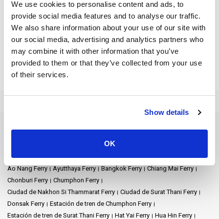
ofrece una experiencia distinta de comodidad y serenidad.
We use cookies to personalise content and ads, to
provide social media features and to analyse our traffic.
Disfrute del relajante abrazo del mar de Andamán. En las costas
We also share information about your use of our site with
de Koh Jum, encontrará el encanto de Andaman Beach y la
our social media, advertising and analytics partners who
tranquila North Beach. Con cada paso, se abre una nueva visión
may combine it with other information that you’ve
de la belleza de la naturaleza, invitándote a perderte en su
provided to them or that they’ve collected from your use
encantador hechizo.
of their services.
Explora islas con facilidad:
comienza en el muelle de Laem
Kruat en Krabi y toma un bote de cola larga para descubrir
tesoros como
Koh Lanta
y
Ao Nang
.
Show details
Sumérgete en el impresionante paisaje de Koh Jum y Koh Pu.
Destinos de ferry
Disfrute de tranquilos paseos por las tranquilas costas, donde
OK
Aeropuerto de Nakhon Si Thammarat Ferry
las suaves olas crean una atmósfera relajante. Explora selvas
exuberantes, donde el dosel verde deja filtrar la luz del sol,
Aeropuerto de Samui Ferry
Aeropuerto de Suvarnabhumi Ferry
añadiendo un toque de magia a tu viaje. Mientras exploras estos
Ao Nang Ferry
Ayutthaya Ferry
Bangkok Ferry
Chiang Mai Ferry
lugares naturales, descubrirás una mezcla de plantas y animales.
Chonburi Ferry
Chumphon Ferry
Ciudad de Nakhon Si Thammarat Ferry
Ciudad de Surat Thani Ferry
Encuentre su lugar perfecto en un alegre resort de playa, donde
Donsak Ferry
Estación de tren de Chumphon Ferry
las suaves olas crean una atmósfera relajante. Relájate bajo el
Estación de tren de Surat Thani Ferry
Hat Yai Ferry
Hua Hin Ferry
cálido sol, deja atrás tus preocupaciones y deja que los