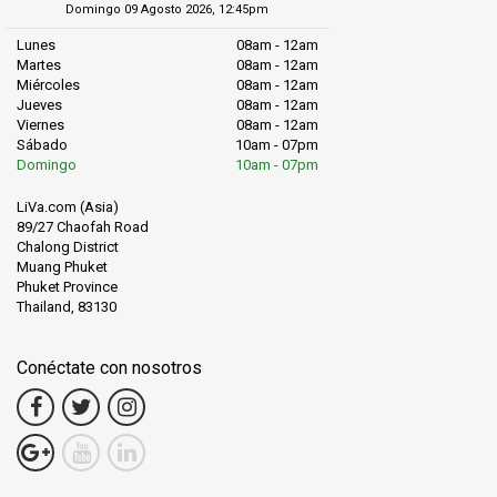
Domingo 09 Agosto 2026, 12:45pm
islas vecinas, asegurando que nunca estará lejos del abrazo del
mar.
Lunes
08am - 12am
Martes
08am - 12am
Explore la vibrante vida marina de la playa de Ting Rai a través de
Miércoles
08am - 12am
Jueves
08am - 12am
excursiones de snorkel, sumergiéndose en un reino submarino
Viernes
08am - 12am
de maravillas.
Sábado
10am - 07pm
Domingo
10am - 07pm
Tenga en cuenta que su viaje abarca no solo el destino sino
también los placeres simples de la vida en la isla, esperando que
LiVa.com (Asia)
usted los saboree.
89/27 Chaofah Road
Chalong District
Muang Phuket
Phuket Province
Thailand, 83130
Conéctate con nosotros