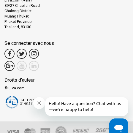
LiVa.com (Asia)
89/27 Chaofah Road
Chalong District
Muang Phuket
Phuket Province
Thailand, 83130
Se connecter avec nous
Droits d'auteur
© LiVa.com
TAT License
31/01211