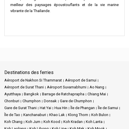
meilleur des paysages époustouflants et de la vie marine
vibrante de la Thaïlande.
Destinations des ferries
Aéroport de Nakhon Si Thammarat
Aéroport de Samui
Aéroport de Surat Thani
Aéroport Suvarnabhumi
Ao Nang
Ayutthaya
Bangkok
Barrage de Ratchaprapha
Chiang Mai
Chonburi
Chumphon
Donsak
Gare de Chumphon
Gare de Surat Thani
Hat Yai
Hua Hin
Île de Phangan
Île de Samui
Île de Tao
Kanchanaburi
Khao Lak
Klong Thom
Koh Bulon
Koh Chang
Koh Jum
Koh Kood
Koh Kradan
Koh Lanta
Koh Laoliang
Koh Libong
Koh Lipe
Koh Mak
Koh Mook