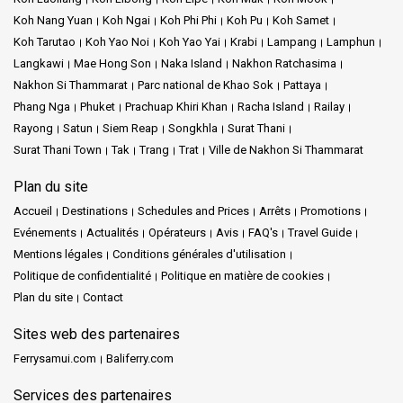
Koh Nang Yuan
Koh Ngai
Koh Phi Phi
Koh Pu
Koh Samet
Koh Tarutao
Koh Yao Noi
Koh Yao Yai
Krabi
Lampang
Lamphun
Langkawi
Mae Hong Son
Naka Island
Nakhon Ratchasima
Nakhon Si Thammarat
Parc national de Khao Sok
Pattaya
Phang Nga
Phuket
Prachuap Khiri Khan
Racha Island
Railay
Rayong
Satun
Siem Reap
Songkhla
Surat Thani
Surat Thani Town
Tak
Trang
Trat
Ville de Nakhon Si Thammarat
Plan du site
Accueil
Destinations
Schedules and Prices
Arrêts
Promotions
Evénements
Actualités
Opérateurs
Avis
FAQ's
Travel Guide
Mentions légales
Conditions générales d'utilisation
Politique de confidentialité
Politique en matière de cookies
Plan du site
Contact
Sites web des partenaires
Ferrysamui.com
Baliferry.com
Services des partenaires