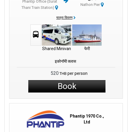
Phantip Office (Surat
Nathon Pier
Thani Train Station)
कंपनी सेवाएं:
यात्रा विवरण
फैंटिप ट्रैवल उच्च गुणवत्ता वाली फेरी सेवाओं में विशेषज्ञता रखता है, जो कई गंतव्यों को
पूरा करता है। थाईलैंड की खूबसूरती को आसानी से खोजें, खूबसूरत द्वीपों से लेकर व्यस्त
तटीय शहरों तक, हमारे विस्तृत विकल्पों के साथ। समयबद्धता, सुरक्षा और आपके पहले
ध्यान केंद्रित करने पर जोर देकर, हम एक ऐसी यात्रा का वादा करते हैं जो अद्भुत यादें
Shared Minivan
फेरी
बनाएगी।
इकोनॉमी क्लास
मुख्य विशेषताएं:
520
per person
THB
विश्वसनीय कनेक्शन:
हमारी फेरी सेवाएं विभिन्न स्थलों के बीच विश्वसनीय संबंध बनाती हैं,
Book
जो सुचारू और प्रभावी यात्रा अनुभव सुनिश्चित करती हैं।
आराम और सुरक्षा:
फैंटिप ट्रैवल आपकी भलाई को प्राथमिकता देता है, आरामदायक
और सुरक्षित यात्राएं प्रदान करता है जो सुरक्षा को प्राथमिकता देती हैं।
Phantip 1970 Co.,
विविध गंतव्य:
हमारे अच्छी तरह से जुड़े फेरी मार्गों के माध्यम से कई आकर्षक स्थलों की
Ltd
खोज करें।