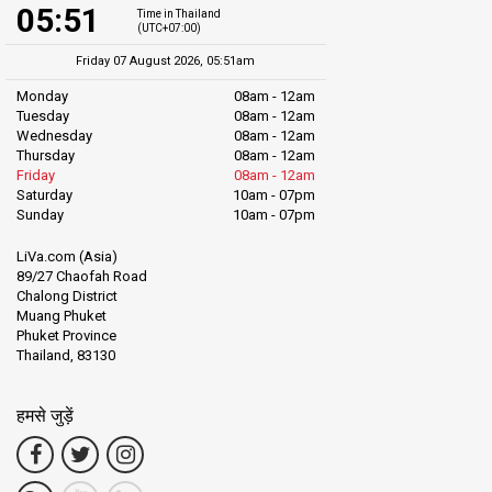
05:51
Time in Thailand
(UTC+07:00)
Friday 07 August 2026, 05:51am
Monday
08am - 12am
Tuesday
08am - 12am
Wednesday
08am - 12am
Thursday
08am - 12am
Friday
08am - 12am
Saturday
10am - 07pm
Sunday
10am - 07pm
LiVa.com (Asia)
89/27 Chaofah Road
Chalong District
Muang Phuket
Phuket Province
Thailand, 83130
हमसे जुड़ें