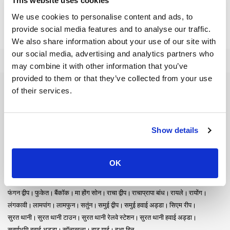
This website uses cookies
We use cookies to personalise content and ads, to
provide social media features and to analyse our traffic.
We also share information about your use of our site with
our social media, advertising and analytics partners who
may combine it with other information that you’ve
provided to them or that they’ve collected from your use
of their services.
फेरी गंतव्य
अयुत्थया
आओ नांग
कंचनाबुरी
कोह कूड
कोह क्रदान
कोह चांग
कोह जुम
कोह तरुताओ
कोह नांग युआन
कोह न्गाई
कोह पू
कोह फी फी
कोह बुलोन
कोह मक
Show details
कोह मूक
कोह याओ नोई
कोह याओ याई
कोह लाओलियांग
कोह लांता
कोह लिपे
कोह लिबोंग
कोह सामेट
क्राबी
क्लोंग थॉम
खाओ लाक
खाओ सोक नेशनल पार्क
चियांग माई
चुम्फोन
चुम्फोन रेलवे स्टेशन
चोनबुरी
डॉनसाक
तक
ताओ द्वीप
त्रांग
OK
त्राट
नखोन रात्चासीमा
नखोन सी थम्मारात
नखोन सी थम्मारात टाउन
नखोन सी थम्मारात हवाई अड्डा
नाका द्वीप
पटाया
प्रचुआप खीरी खान
फंग नगा
फंगन द्वीप
फुकेत
बैंकॉक
मा होंग सोन
राचा द्वीप
राचाप्रापा बांध
रायले
रायोंग
लंगकावी
लामपांग
लामफुन
सतुंन
समुई द्वीप
समुई हवाई अड्डा
सिएम रीप
सुरत थानी
सुरत थानी टाउन
सुरत थानी रेलवे स्टेशन
सुरत थानी हवाई अड्डा
सुवर्णभूमि हवाई अड्डा
सॉन्गखला
हाट याई
हुआ हिन