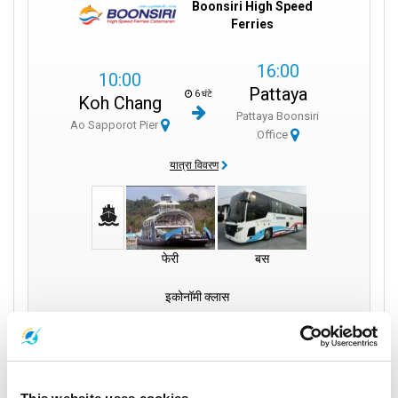
Boonsiri High Speed
Ferries
16:00
10:00
Pattaya
6 घंटे
Koh Chang
Pattaya Boonsiri
Ao Sapporot Pier
Office
यात्रा विवरण
फेरी
बस
इकोनॉमी क्लास
900
per person
THB
Book