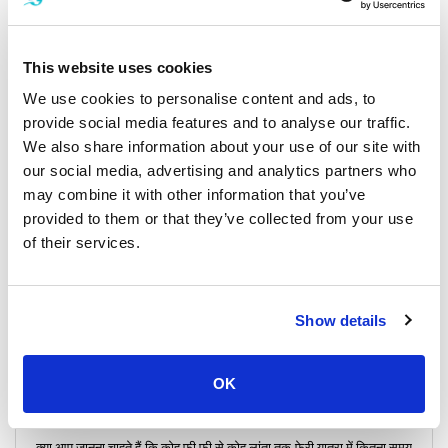
प्रारंभिक प्रस्थान:
पहली फेरी सुबह 9:30 बजे प्रस्थान करती है।
देर से प्रस्थान:
दिन की अंतिम फेरी शाम 4:00 बजे प्रस्थान करती है।
This website uses cookies
दैनिक कनेक्टिविटी:
हर दिन सात फेरी मार्ग उपलब्ध हैं।
We use cookies to personalise content and ads, to
provide social media features and to analyse our traffic.
यात्रा की दूरी:
फेरी लगभग 25 किलोमीटर की दूरी तय करती है।
We also share information about your use of our site with
our social media, advertising and analytics partners who
संचालित करने वाली कंपनियाँ:
Bundhaya Speed Boat, Chaokoh Travel
may combine it with other information that you’ve
Center, Opal Travel, Phi Phi Kanichta Tour, और Satun Pakbara
provided to them or that they’ve collected from your use
Speed Boat Club सहित विश्वसनीय फेरी ऑपरेटरों में से चुनें।
of their services.
समय और कार्यक्रम समय-समय पर भिन्न हो सकते हैं।
Show details
अक्सर पूछे जाने वाले प्रश्न (FAQ)
क्या आप कोह फी फी और कोह लांता के बीच की दूरी के बारे में सोच रहे हैं? फेरी मार्ग
OK
25 किलोमीटर (16 मील) का है। भले ही यह सबसे छोटा मार्ग न हो, लेकिन फेरी की
सवारी एक अविस्मरणीय यात्रा अनुभव का वादा करती है।
क्या आप जानना चाहते हैं कि कोह फी फी से कोह लांता तक फेरी यात्रा में कितना समय