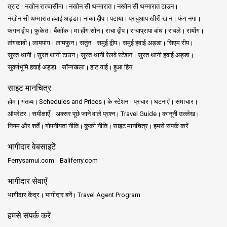
त्राट
नखोन रात्चासीमा
नखोन सी थम्मारात
नखोन सी थम्मारात टाउन
नखोन सी थम्मारात हवाई अड्डा
नाका द्वीप
पटाया
प्रचुआप खीरी खान
फंग नगा
फंगन द्वीप
फुकेत
बैंकॉक
मा होंग सोन
राचा द्वीप
राचाप्रापा बांध
रायले
रायोंग
लंगकावी
लामपांग
लामफुन
सतुंन
समुई द्वीप
समुई हवाई अड्डा
सिएम रीप
सुरत थानी
सुरत थानी टाउन
सुरत थानी रेलवे स्टेशन
सुरत थानी हवाई अड्डा
सुवर्णभूमि हवाई अड्डा
सॉन्गखला
हाट याई
हुआ हिन
साइट मानचित्र
होम
गंतव्य
Schedules and Prices
के स्टेशन
प्रचार
घटनाएँ
समाचार
ऑपरेटर
समीक्षाएँ
अक्सर पूछे जाने वाले प्रश्न
Travel Guide
कानूनी उल्लेख
नियम और शर्तें
गोपनीयता नीति
कुकी नीति
साइट मानचित्र
हमसे संपर्क करें
भागीदार वेबसाइटें
Ferrysamui.com
Baliferry.com
भागीदार सेवाएँ
भागीदार केंद्र
भागीदार बनें
Travel Agent Program
हमसे संपर्क करें