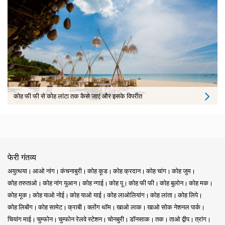
कोह फी फी से कोह लांटा तक कैसे जाएं और इसके विपरीत
फेरी गंतव्य
अयुत्थया
आओ नांग
कंचनाबुरी
कोह कूड
कोह क्रदान
कोह चांग
कोह जुम
कोह तरुताओ
कोह नांग युआन
कोह न्गाई
कोह पू
कोह फी फी
कोह बुलोन
कोह मक
कोह मूक
कोह याओ नोई
कोह याओ याई
कोह लाओलियांग
कोह लांता
कोह लिपे
कोह लिबोंग
कोह सामेट
क्राबी
क्लोंग थॉम
खाओ लाक
खाओ सोक नेशनल पार्क
चियांग माई
चुम्फोन
चुम्फोन रेलवे स्टेशन
चोनबुरी
डॉनसाक
तक
ताओ द्वीप
त्रांग