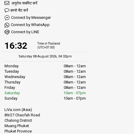
अनुरोध सबमिट करें
हमसे चैट करें
Connect by Messenger
Connect by WhatsApp
Connect by LINE
16:32
Time in Thailand
(UTC+07:00)
Saturday 08 August 2026, 04:32pm
Monday
08am - 12am
Tuesday
08am - 12am
Wednesday
08am - 12am
Thursday
08am - 12am
Friday
08am - 12am
Saturday
10am - 07pm
Sunday
10am - 07pm
LiVa.com (Asia)
89/27 Chaofah Road
Chalong District
Muang Phuket
Phuket Province