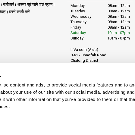
समीक्षाएँ
अक्सर पूछे जाने वाले प्रश्न
Monday
08am - 12am
Tuesday
08am - 12am
ित्र
हमसे संपर्क करें
Wednesday
08am - 12am
Thursday
08am - 12am
Friday
08am - 12am
Saturday
10am - 07pm
Sunday
10am - 07pm
LiVa.com (Asia)
89/27 Chaofah Road
Chalong District
Muang Phuket
Phuket Province
s
Thailand, 83130
ise content and ads, to provide social media features and to anal
about your use of our site with our social media, advertising and
t with other information that you’ve provided to them or that the
ices.