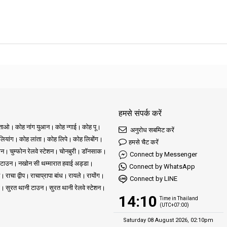
हमसे संपर्क करें
ुताओ
कोह नांग युआन
कोह न्गाई
कोह पू
अनुरोध सबमिट करें
ियांग
कोह लांता
कोह लिपे
कोह लिबोंग
हमसे चैट करें
ोन
चुम्फोन रेलवे स्टेशन
चोनबुरी
डॉनसाक
Connect by Messenger
 टाउन
नखोन सी थम्मारात हवाई अड्डा
Connect by WhatsApp
राचा द्वीप
राचाप्रापा बांध
रायले
रायोंग
Connect by LINE
सुरत थानी टाउन
सुरत थानी रेलवे स्टेशन
14:10
Time in Thailand
(UTC+07:00)
Saturday 08 August 2026, 02:10pm