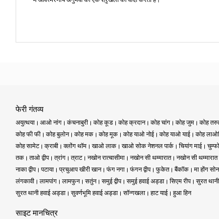
फेरी गंतव्य
अयुत्थया
आओ नांग
कंचनाबुरी
कोह कूड
कोह क्रदान
कोह चांग
कोह जुम
कोह तर
कोह फी फी
कोह बुलोन
कोह मक
कोह मूक
कोह याओ नोई
कोह याओ याई
कोह लाओल
कोह सामेट
क्राबी
क्लोंग थॉम
खाओ लाक
खाओ सोक नेशनल पार्क
चियांग माई
चुम्फ
तक
ताओ द्वीप
त्रांग
त्राट
नखोन रात्चासीमा
नखोन सी थम्मारात
नखोन सी थम्मारात
नाका द्वीप
पटाया
प्रचुआप खीरी खान
फंग नगा
फंगन द्वीप
फुकेत
बैंकॉक
मा होंग सोन
लंगकावी
लामपांग
लामफुन
सतुंन
समुई द्वीप
समुई हवाई अड्डा
सिएम रीप
सुरत थानी
सुरत थानी हवाई अड्डा
सुवर्णभूमि हवाई अड्डा
सॉन्गखला
हाट याई
हुआ हिन
साइट मानचित्र