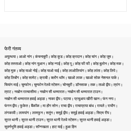
फेरी गंतव्य
अयुत्थया
आओ नांग
कंचनाबुरी
कोह कूड
कोह क्रदान
कोह चांग
कोह जुम
कोह तरुताओ
कोह नांग युआन
कोह न्गाई
कोह पू
कोह फी फी
कोह बुलोन
कोह मक
कोह मूक
कोह याओ नोई
कोह याओ याई
कोह लाओलियांग
कोह लांता
कोह लिपे
कोह लिबोंग
कोह सामेट
क्राबी
क्लोंग थॉम
खाओ लाक
खाओ सोक नेशनल पार्क
चियांग माई
चुम्फोन
चुम्फोन रेलवे स्टेशन
चोनबुरी
डॉनसाक
तक
ताओ द्वीप
त्रांग
त्राट
नखोन रात्चासीमा
नखोन सी थम्मारात
नखोन सी थम्मारात टाउन
नखोन सी थम्मारात हवाई अड्डा
नाका द्वीप
पटाया
प्रचुआप खीरी खान
फंग नगा
फंगन द्वीप
फुकेत
बैंकॉक
मा होंग सोन
राचा द्वीप
राचाप्रापा बांध
रायले
रायोंग
लंगकावी
लामपांग
लामफुन
सतुंन
समुई द्वीप
समुई हवाई अड्डा
सिएम रीप
सुरत थानी
सुरत थानी टाउन
सुरत थानी रेलवे स्टेशन
सुरत थानी हवाई अड्डा
सुवर्णभूमि हवाई अड्डा
सॉन्गखला
हाट याई
हुआ हिन