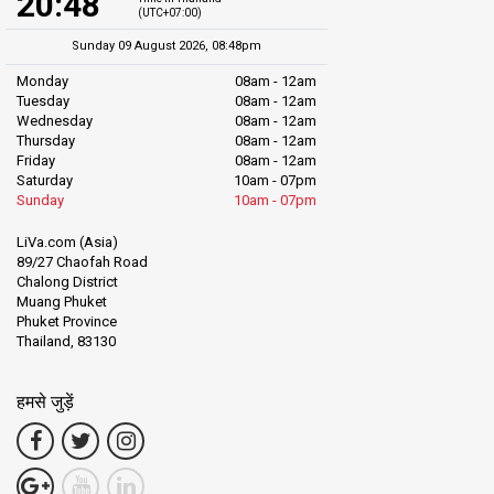
20:48
(UTC+07:00)
Sunday 09 August 2026, 08:48pm
Monday
08am - 12am
Tuesday
08am - 12am
Wednesday
08am - 12am
Thursday
08am - 12am
Friday
08am - 12am
Saturday
10am - 07pm
Sunday
10am - 07pm
LiVa.com (Asia)
89/27 Chaofah Road
Chalong District
Muang Phuket
Phuket Province
Thailand, 83130
हमसे जुड़ें