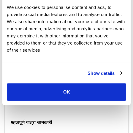
We use cookies to personalise content and ads, to
बस टर्मिनल, जहाँ से बैंकॉक, फुकेत और अन्य गंतव्यों के लिए बसें चलती हैं।
provide social media features and to analyse our traffic.
We also share information about your use of our site with
डोंसाक पियर, जहाँ से कोह सामुई, कोह फानगन और कोह टाओ के लिए फेरी सेवाएं
our social media, advertising and analytics partners who
उपलब्ध हैं।
may combine it with other information that you’ve
provided to them or that they’ve collected from your use
of their services.
चेक-इन निर्देश
नाव के लिए: कृपया प्रस्थान के 15 मिनट पहले रायले ईस्ट पियर पर पहुँचें। टिकट
Show details
पियर पर खरीदे जा सकते हैं।
मिनीवैन या बस के लिए: Ao Nam Mao पियर पर स्थित मिनीवैन या बस स्टेशन पर
OK
जाएँ। विशेष रूप से उच्च यात्रा सीजन के दौरान अग्रिम बुकिंग की सिफारिश की जाती
है।
महत्वपूर्ण यात्रा जानकारी