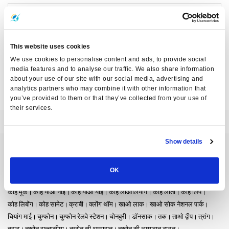
Contact Information
Surin Beach, Bang Tao Beach, Kamala Beach
This website uses cookies
We use cookies to personalise content and ads, to provide social
Surin Beach, Bang Tao Beach, Kamala Beach Phuket
media features and to analyse our traffic. We also share information
about your use of our site with our social media, advertising and
analytics partners who may combine it with other information that
you’ve provided to them or that they’ve collected from your use of
their services.
Show details
फेरी गंतव्य
अयुत्थया
आओ नांग
कंचनाबुरी
कोह कूड
कोह क्रदान
कोह चांग
कोह जुम
OK
कोह तरुताओ
कोह नांग युआन
कोह न्गाई
कोह पू
कोह फी फी
कोह बुलोन
कोह मक
कोह मूक
कोह याओ नोई
कोह याओ याई
कोह लाओलियांग
कोह लांता
कोह लिपे
कोह लिबोंग
कोह सामेट
क्राबी
क्लोंग थॉम
खाओ लाक
खाओ सोक नेशनल पार्क
चियांग माई
चुम्फोन
चुम्फोन रेलवे स्टेशन
चोनबुरी
डॉनसाक
तक
ताओ द्वीप
त्रांग
त्राट
नखोन रात्चासीमा
नखोन सी थम्मारात
नखोन सी थम्मारात टाउन