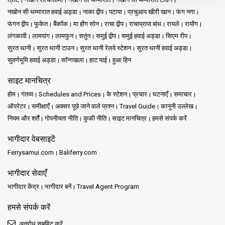
नखोन सी थम्मारात हवाई अड्डा
नाका द्वीप
पटाया
प्रचुआप खीरी खान
फंग नगा
फंगन द्वीप
फुकेत
बैंकॉक
मा होंग सोन
राचा द्वीप
राचाप्रापा बांध
रायले
रायोंग
लंगकावी
लामपांग
लामफुन
सतुंन
समुई द्वीप
समुई हवाई अड्डा
सिएम रीप
सुरत थानी
सुरत थानी टाउन
सुरत थानी रेलवे स्टेशन
सुरत थानी हवाई अड्डा
सुवर्णभूमि हवाई अड्डा
सॉन्गखला
हाट याई
हुआ हिन
साइट मानचित्र
होम
गंतव्य
Schedules and Prices
के स्टेशन
प्रचार
घटनाएँ
समाचार
ऑपरेटर
समीक्षाएँ
अक्सर पूछे जाने वाले प्रश्न
Travel Guide
कानूनी उल्लेख
नियम और शर्तें
गोपनीयता नीति
कुकी नीति
साइट मानचित्र
हमसे संपर्क करें
भागीदार वेबसाइटें
Ferrysamui.com
Baliferry.com
भागीदार सेवाएँ
भागीदार केंद्र
भागीदार बनें
Travel Agent Program
हमसे संपर्क करें
अनुरोध सबमिट करें