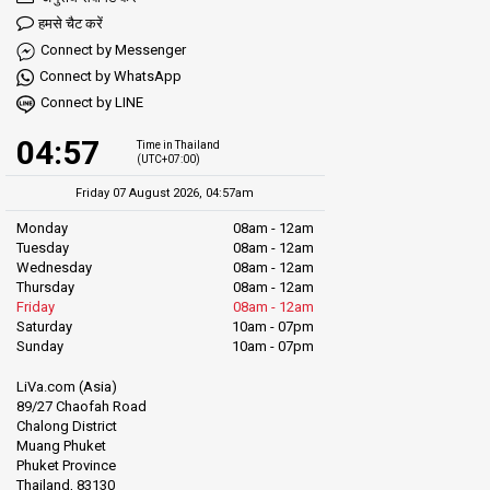
हमसे चैट करें
Connect by Messenger
Connect by WhatsApp
Connect by LINE
04:57
Time in Thailand
(UTC+07:00)
Friday 07 August 2026, 04:57am
Monday
08am - 12am
Tuesday
08am - 12am
Wednesday
08am - 12am
Thursday
08am - 12am
Friday
08am - 12am
Saturday
10am - 07pm
Sunday
10am - 07pm
LiVa.com (Asia)
89/27 Chaofah Road
Chalong District
Muang Phuket
Phuket Province
Thailand, 83130