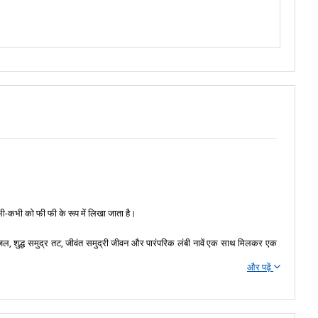
कभी-कभी को फी फी के रूप में लिखा जाता है।
 जल, शुद्ध समुद्र तट, जीवंत समुद्री जीवन और पारंपरिक लंबी नावें एक साथ मिलकर एक
और पढ़ें
री हवा आपको पहली गंतव्य – कोह फी फी लेह के मायाबे की ओर ले जाए।
षित करती है। समुद्र तट पर टहलते हुए दृश्य का आनंद लें या पारंपरिक लंबी नाव पर सवार