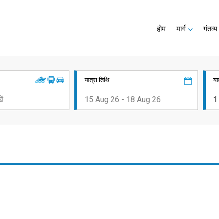
होम
मार्ग
गंतव्य
यात्रा तिथि
या