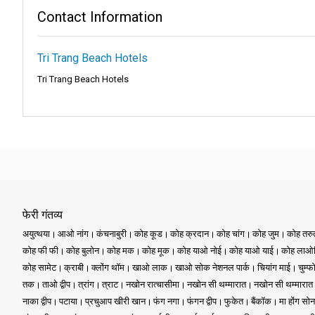
Contact Information
होकर छिपी हुई खाड़ियों और पन्ना हरे लै
अगले गंतव्य पर, आप कोह फी फी द्वीप क
Tri Trang Beach Hotels
रेस्तरां और दुकानों की भरमार है, जो इ
Tri Trang Beach Hotels
प्रकृति प्रेमियों के लिए, बैम्बू द्वीप
अवसर प्रदान करता है। रंग-बिरंगे प्रवाल 
फी फी क्रूजर अपने पर्यावरण संरक्षण के
आप अपनी यात्रा के दौरान देखी गई समुद
फी फी नेशनल पार्क की एक अविस्मरणीय द
अपने आप को एक विस्मयकारी अनुभव के लिए
फेरी गंतव्य
आनंद लें, जिसमें सतह के नीचे के रंग-बिर
अयुत्थया
आओ नांग
कंचनाबुरी
कोह कूड
कोह क्रदान
कोह चांग
कोह जुम
कोह तर
एकांत समुद्र तटों की मुलायम सफेद रेत
कोह फी फी
कोह बुलोन
कोह मक
कोह मूक
कोह याओ नोई
कोह याओ याई
कोह लाओल
आकर्षण आपको चकित कर देगा।
कोह सामेट
क्राबी
क्लोंग थॉम
खाओ लाक
खाओ सोक नेशनल पार्क
चियांग माई
चुम्फ
तक
ताओ द्वीप
त्रांग
त्राट
नखोन रात्चासीमा
नखोन सी थम्मारात
नखोन सी थम्मारात
फी फी क्रूजर यह सुनिश्चित करता है कि
नाका द्वीप
पटाया
प्रचुआप खीरी खान
फंग नगा
फंगन द्वीप
फुकेत
बैंकॉक
मा होंग सोन
मनमोहक सुंदरता को अपने दिल में स्थायी स्