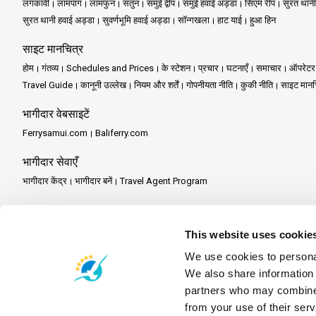
लंगकावी
लामपांग
लामफुन
सतुंन
समुई द्वीप
समुई हवाई अड्डा
सिएम रीप
सुरत थानी
सुरत थानी हवाई अड्डा
सुवर्णभूमि हवाई अड्डा
सॉन्गखला
हाट याई
हुआ हिन
फी फी क्रूजर के साथ एक दिन की यात्रा 
साइट मानचित्र
हरे-भरे वनस्पतियों और सफेद रेत के बीच 
होम
गंतव्य
Schedules and Prices
के स्टेशन
प्रचार
घटनाएँ
समाचार
ऑपरेटर
मिलते हैं, तो आप उनकी हरकतों को देखक
Travel Guide
कानूनी उल्लेख
नियम और शर्तें
गोपनीयता नीति
कुकी नीति
साइट मानच
फी फी क्रूजर के जिम्मेदार पर्यटन के 
भागीदार वेबसाइटें
को इस आकर्षक दिन की यात्रा में अनुभव
Ferrysamui.com
Baliferry.com
जैसे ही आप फुकेत वापस जाते हैं और बनाई
अधिक है; यह आश्चर्य और शांति की भावना ह
भागीदार सेवाएँ
भागीदार केंद्र
भागीदार बनें
Travel Agent Program
फी फी क्रूजर के साथ, आप निश्चिंत हो
समर्पित है।
मिशन:
फी फी क्रूजर में, हम सुरक्षित, 
This website uses cookie
We use cookies to personal
विज़न:
हमारा विज़न उन यात्रियों के लिए प
We also share information 
partners who may combine i
कंपनी सेवाएँ:
from your use of their serv