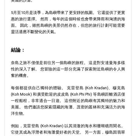
美麗的沙灘。
5月至10月是淡季，為島嶼帶來了更安靜的氛圍。 它還提供了更實
惠的旅行選擇。 然而，每年的這個時候也會帶來降雨和洶湧的海
面。 因此，雖然島嶼的美景仍然存在，但您的旅行計劃可能需要
靈活適應不斷變化的天氣。
結論：
奈島之旅不僅僅是前往另一個島嶼的旅程。 這是對安達曼海多樣
性的深入了解。 您冒險的這一部分充滿了探索附近島嶼的令人興
奮的機會。
每個都提供自己獨特的體驗。 克雷登島 (Koh Kradan)、穆克島
(Koh Mook) 和廣受歡迎的皮皮島 (Koh Phi Phi) 等島嶼距離酒店僅
一程船程，非常適合一日遊。 這些附近的島嶼有其獨特的魅力和
美麗。 他們邀請您探索隱藏的海灘、茂密的叢林和充滿活力的海
洋生物。
例如，克雷登島 (Koh Kradan) 以其清澈的海水和珊瑚礁而聞名。
它使其成為浮潛者和海灘愛好者的天堂。 另一方面，穆島因翡翠