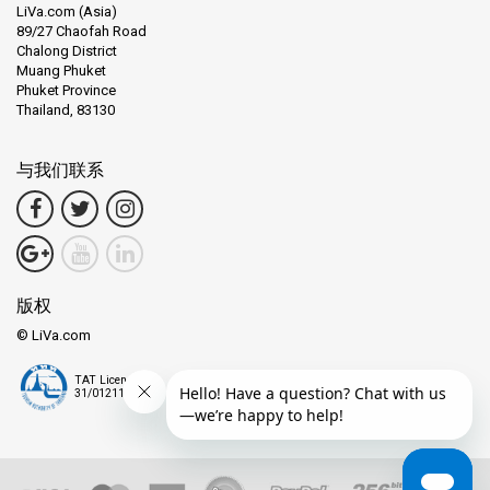
LiVa.com (Asia)
89/27 Chaofah Road
Chalong District
Muang Phuket
Phuket Province
Thailand, 83130
与我们联系
版权
© LiVa.com
TAT License
31/01211