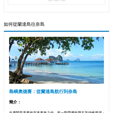
如何從蘭達島往奈島
島嶼奧德賽：從蘭達島航行到奈島
簡介：
在廣闊而美麗的安達曼海之中，有一顆隱藏的寶石等待被發現 -