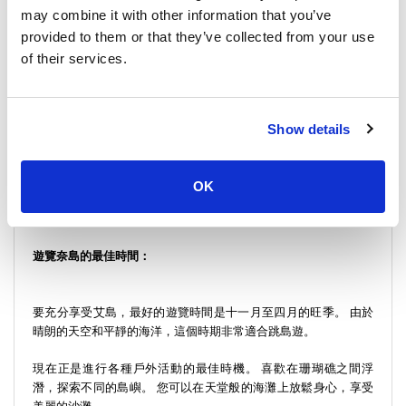
親密的聯繫。 這些島嶼擁有美麗的沙灘，原始而完美，似乎只能
may combine it with other information that you’ve
存在於明信片上。
provided to them or that they’ve collected from your use
of their services.
這次旅行雖然短暫，但卻充滿了歡樂和驚奇的時刻。 當您的船行
駛時，您會看到所經過的每個島嶼的海岸線都排列著令人驚嘆的
海灘。 這些海灘擁有柔軟的沙灘和清澈見底的海水，令人嘆為觀
止。
Show details
這趟旅程不只是一種交通工具； 這是你冒險的關鍵部分。 這次旅
行的每一刻都將帶來難忘的體驗。 它凸顯了世界上這個美麗地區
OK
的跳島遊的寧靜和迷人的本質。
遊覽奈島的最佳時間：
要充分享受艾島，最好的遊覽時間是十一月至四月的旺季。 由於
晴朗的天空和平靜的海洋，這個時期非常適合跳島遊。
現在正是進行各種戶外活動的最佳時機。 喜歡在珊瑚礁之間浮
潛，探索不同的島嶼。 您可以在天堂般的海灘上放鬆身心，享受