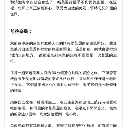
和清澈海水的結合創造了一幅美麗得幾乎不真實的畫面。 在這
裡，您可以真正放鬆身心，享受大自然的美景，暫時忘記外面的
世界。
前往奈島：
您前往寧靜的奈島的激動人心的旅程從美麗的蘭達島開始。 蘭達
島以其自然美景和輕鬆的氛圍而聞名。 這是那種一到就會覺得煩
惱消失的地方。 從蘭達島到奈島的旅程不僅僅是一次普通的旅
行。
這是一趟穿越美麗大海的 30 分鐘驚心動魄的冒險之旅。 它讓您有
機會乘坐長尾船以傳統的泰式風格旅行。 這些船不僅僅是一種出
行方式。 它們是泰國文化的重要組成部分，乘坐它們是一種特殊
的體驗。
想像自己坐在一艘長尾船上，在安達曼海的波濤上航行時感受輕
輕的搖擺。 你周圍的水是美麗的藍色，在陽光下閃閃發光。 當您
的船穿過水面時，您會沿途看到一堆小島。
每個島嶼都有其獨特之處。 有些可能有茂密的綠樹，而有些可能