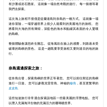
有沙灘或岩石懸崖。 這就像一場自然奇觀的遊行。 每一個都等著
我們去探索。
這次海上旅程不僅僅是從蘭達島到奈島的一種方式。 這就像一場
迷你冒險，一場穿越世界上很少人能看到的美麗地方的旅程。 您
將看到大海的所有輝煌，深藍色的海水和點綴其表面的令人驚嘆
的島嶼。
整個體驗會讓您終生難忘。 從海風吹在臉上的感覺，到路過未受
破壞的島嶼的景色。 這是一趟既要享受旅程又要到達目的地的旅
行。
奈島週邊探索之旅：
從奈島出發，探索島嶼的世界正等著您。 您可以前往附近的島嶼
進行一日遊。 您可以參觀克雷登島、神秘的
穆島
，甚至更繁華的
皮皮島
.
這些短途旅行非常適合探索該地區一些最美麗的浮潛地點。 您可
以潛入充滿海洋生物的充滿活力的珊瑚礁世界。