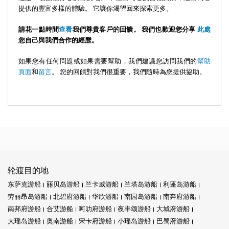
提供的豐富多樣的體驗。 它讓你渴望​​回來探索更多。
請花一點時間
查看
我們尊貴客戶的回饋。 我們也歡迎您分享
此處
您自己與我們合作的經歷。
如果您有任何問題或如果需要幫助，我們建議您訪問我們的
幫助
頁面
和
留言
。 您的回饋對我們很重要，我們隨時為您提供協助。
轮渡目的地
东萨克游船
丽贝岛游船
兰卡威游船
兰塔岛游船
利蓬岛游船
劳丽昂岛游船
北碧府游船
华欣游船
南园岛游船
南奔府游船
南邦府游船
合艾游船
呵叻府游船
夜丰颂游船
大城府游船
大瑶岛游船
奥南游船
宋卡府游船
小瑶岛游船
巴蜀府游船