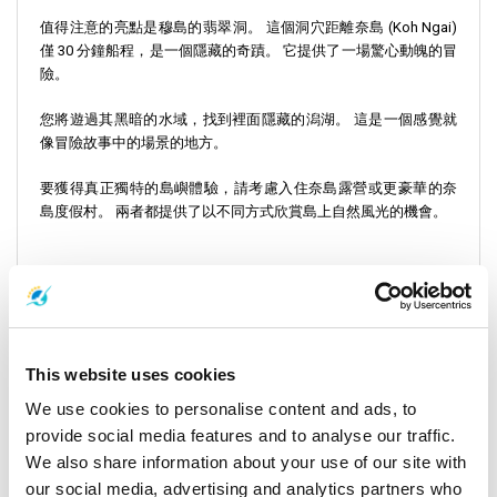
值得注意的亮點是穆島的翡翠洞。 這個洞穴距離奈島 (Koh Ngai)
僅 30 分鐘船程，是一個隱藏的奇蹟。 它提供了一場驚心動魄的冒
險。
您將遊過其黑暗的水域，找到裡面隱藏的潟湖。 這是一個感覺就
像冒險故事中的場景的地方。
要獲得真正獨特的島嶼體驗，請考慮入住奈島露營或更豪華的奈
島度假村。 兩者都提供了以不同方式欣賞島上自然風光的機會。
旅程詳情：
踏上從蘭達島到奈島的旅程，您將獲得真正風景如畫的體驗，就
像航行穿越一片天堂一樣。 這次旅程為您的海上冒險提供了多種
選擇。 它的範圍從快速和現代的渡輪服務到更傳統和視覺上令人
This website uses cookies
驚嘆的長尾船。 每種交通方式都提供不同的方式來欣賞安達曼海
We use cookies to personalise content and ads, to
的壯麗景色。
provide social media features and to analyse our traffic.
We also share information about your use of our site with
選擇乘坐長尾船旅行，您就選擇了一次獨特的、近距離的海洋體
our social media, advertising and analytics partners who
驗。 這些船隻是泰國海洋文化的珍貴組成部分，提供了與海洋更