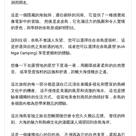
洞而聞名。
這是一個隱藏的海蝕洞，通往僻靜的潟湖。 它提供了一種感覺就
像電影中的冒險。 然後是皮皮島，它充滿活力的氛圍和令人驚嘆
的景色，與寧靜的奈島形成鮮明對比。
說到住宿，奈島不會讓人失望。 您可以選擇住在奈島度假村。 這
是舒適與自然之美相遇的地方。 或者您可以選擇在奈島露營 (Koh
Ngai Camping) 享受更鄉村的體驗。
想像一下在露營地的星空下度過一夜，周圍環繞著柔和的自然聲
音。 或享受度假村的設施和舒適，距離大海僅幾步之遙。
這次旅程的每一部分都是讓自己沉浸在泰國多樣化和豐富的島嶼
文化中的機會。 這不僅僅是美麗的風景和清澈的海水。 這也是體
驗泰國獨特的生活方式。 從當地美食到島民的熱情好客，奈島的
各個面向都為您帶來難忘的體驗。
這次海島冒險之旅在您離開後仍會令您久久難以忘懷。 發現的時
刻、大海的魅力和島嶼文化的溫暖讓人渴望回到奈島海岸。
這是一個擄獲你心的目的地。 不僅因為它的自然美景，還因為它