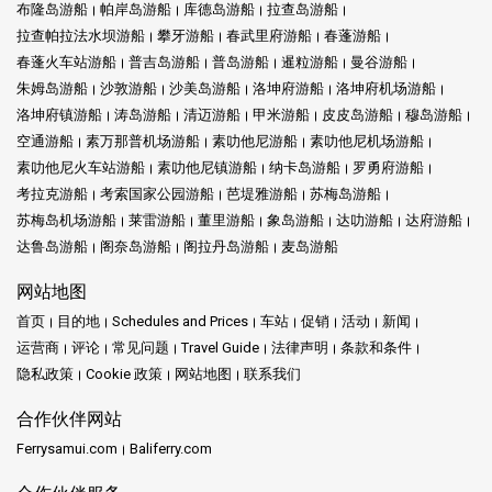
布隆岛游船
帕岸岛游船
库德岛游船
拉查岛游船
拉查帕拉法水坝游船
攀牙游船
春武里府游船
春蓬游船
春蓬火车站游船
普吉岛游船
普岛游船
暹粒游船
曼谷游船
朱姆岛游船
沙敦游船
沙美岛游船
洛坤府游船
洛坤府机场游船
洛坤府镇游船
涛岛游船
清迈游船
甲米游船
皮皮岛游船
穆岛游船
空通游船
素万那普机场游船
素叻他尼游船
素叻他尼机场游船
素叻他尼火车站游船
素叻他尼镇游船
纳卡岛游船
罗勇府游船
考拉克游船
考索国家公园游船
芭堤雅游船
苏梅岛游船
苏梅岛机场游船
莱雷游船
董里游船
象岛游船
达叻游船
达府游船
达鲁岛游船
阁奈岛游船
阁拉丹岛游船
麦岛游船
网站地图
首页
目的地
Schedules and Prices
车站
促销
活动
新闻
运营商
评论
常见问题
Travel Guide
法律声明
条款和条件
隐私政策
Cookie 政策
网站地图
联系我们
合作伙伴网站
Ferrysamui.com
Baliferry.com