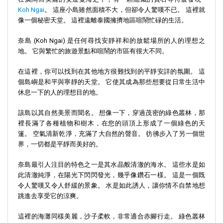
Koh Ngai
。 這座小島雖然面積不大，但卻令人驚嘆不已。 這裡就
像一個秘密天堂。 這裡遠離泰國擁擠地區喧鬧忙碌的生活。
奈島 (Koh Ngai) 是任何尋找安靜祥和的放鬆場所的人的理想之
地。 它與繁忙的旅遊景點和喧鬧的市區有很大不同。
在這裡，你可以找到在其他地方很難找到的平靜安詳的氛圍。 這
個島嶼是和平與寧靜的天堂。 它使其成為那些想要從日常生活中
休息一下的人的理想目的地。
該島以其自然美景而聞名。 想像一下，穿過茂密的綠色叢林，那
裡長滿了各種植物和樹木，在您的頭頂上形成了一個綠色的天
篷。 空氣清新乾淨，充滿了大自然的聲音。 彷彿步入了另一個世
界，一切都是平靜而美好的。
奈島最引人注目的特色之一是其水晶般清澈的海水。 這些水是如
此清澈純淨，在陽光下閃閃發光，幾乎像鑽石一樣。 這是一個既
令人驚嘆又令人舒緩的景象。 水是如此誘人，讓你情不自禁地想
跳進去享受它的涼爽。
這裡的海灘同樣美麗，沙子柔軟，非常適合赤腳行走。 綠色叢林