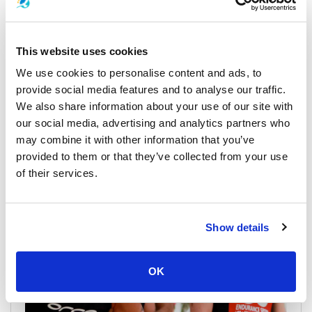
This website uses cookies
We use cookies to personalise content and ads, to
provide social media features and to analyse our traffic.
普吉岛素食节2026
We also share information about your use of our site with
10-18 十月 2026
普吉岛素食节 普吉岛素食节是在普吉镇举行的著名节日。每
our social media, advertising and analytics partners who
年十月举行，持续九天。该节日源于中国信仰。人们相信在
may combine it with other information that you’ve
农历九月期间不吃肉可以带来健康和平静的心境�...
provided to them or that they’ve collected from your use
of their services.
Show details
OK