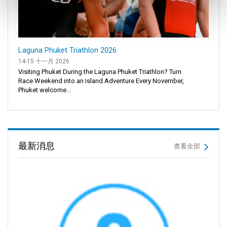
Laguna Phuket Triathlon 2026
14-15 十一月 2026
Visiting Phuket During the Laguna Phuket Triathlon? Turn
Race Weekend into an Island Adventure Every November,
Phuket welcome...
最新消息
查看全部