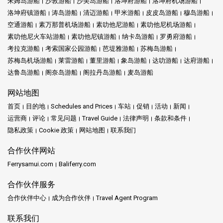
朱姆岛游船
沙敦游船
沙美岛游船
洛坤府游船
洛坤府机场游船
洛坤府镇游船
涛岛游船
清迈游船
甲米游船
皮皮岛游船
穆岛游船
空通游船
素万那普机场游船
素叻他尼游船
素叻他尼机场游船
素叻他尼火车站游船
素叻他尼镇游船
纳卡岛游船
罗勇府游船
考拉克游船
考索国家公园游船
芭堤雅游船
苏梅岛游船
苏梅岛机场游船
莱雷游船
董里游船
象岛游船
达叻游船
达府游船
达鲁岛游船
阁奈岛游船
阁拉丹岛游船
麦岛游船
网站地图
首页
目的地
Schedules and Prices
车站
促销
活动
新闻
运营商
评论
常见问题
Travel Guide
法律声明
条款和条件
隐私政策
Cookie 政策
网站地图
联系我们
合作伙伴网站
Ferrysamui.com
Baliferry.com
合作伙伴服务
合作伙伴中心
成为合作伙伴
Travel Agent Program
联系我们