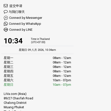
提交申请
与我们聊天
Connect by Messenger
Connect by WhatsApp
Connect by LINE
10:34
Time in Thailand
(UTC+07:00)
星期日 09 八月 2026, 10:34am
星期一
08am - 12am
星期二
08am - 12am
星期三
08am - 12am
星期四
08am - 12am
星期五
08am - 12am
星期六
10am - 07pm
星期日
10am - 07pm
LiVa.com (Asia)
89/27 Chaofah Road
Chalong District
Muang Phuket