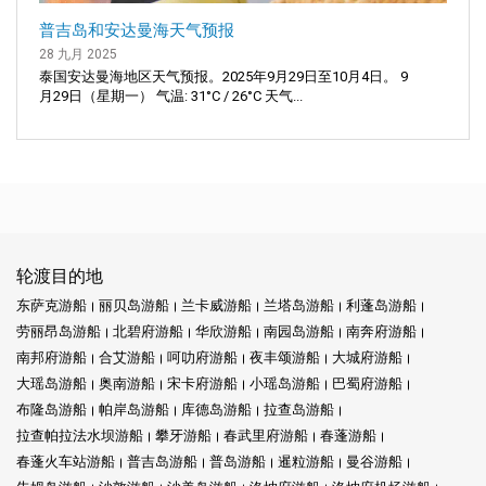
普吉岛和安达曼海天气预报
28 九月 2025
泰国安达曼海地区天气预报。2025年9月29日至10月4日。 9
月29日（星期一） 气温: 31°C / 26°C 天气...
轮渡目的地
东萨克游船
丽贝岛游船
兰卡威游船
兰塔岛游船
利蓬岛游船
劳丽昂岛游船
北碧府游船
华欣游船
南园岛游船
南奔府游船
南邦府游船
合艾游船
呵叻府游船
夜丰颂游船
大城府游船
大瑶岛游船
奥南游船
宋卡府游船
小瑶岛游船
巴蜀府游船
布隆岛游船
帕岸岛游船
库德岛游船
拉查岛游船
拉查帕拉法水坝游船
攀牙游船
春武里府游船
春蓬游船
春蓬火车站游船
普吉岛游船
普岛游船
暹粒游船
曼谷游船