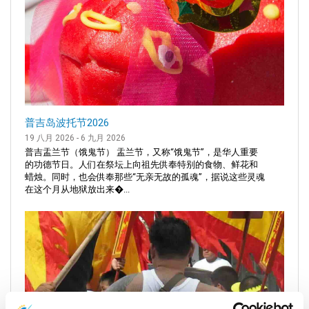
普吉岛波托节2026
19 八月 2026 - 6 九月 2026
普吉盂兰节（饿鬼节） 盂兰节，又称“饿鬼节”，是华人重要
的功德节日。人们在祭坛上向祖先供奉特别的食物、鲜花和
蜡烛。同时，也会供奉那些“无亲无故的孤魂”，据说这些灵魂
在这个月从地狱放出来�...