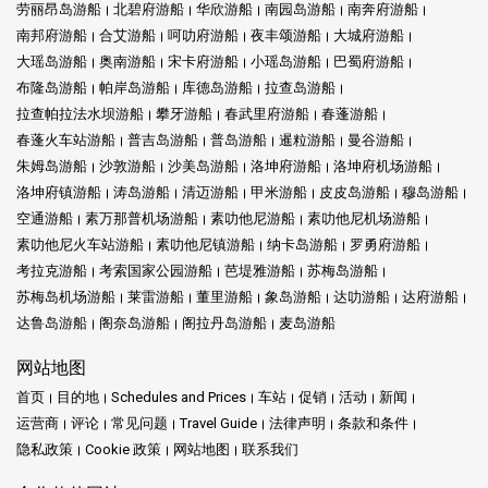
劳丽昂岛游船
北碧府游船
华欣游船
南园岛游船
南奔府游船
南邦府游船
合艾游船
呵叻府游船
夜丰颂游船
大城府游船
大瑶岛游船
奥南游船
宋卡府游船
小瑶岛游船
巴蜀府游船
布隆岛游船
帕岸岛游船
库德岛游船
拉查岛游船
拉查帕拉法水坝游船
攀牙游船
春武里府游船
春蓬游船
春蓬火车站游船
普吉岛游船
普岛游船
暹粒游船
曼谷游船
朱姆岛游船
沙敦游船
沙美岛游船
洛坤府游船
洛坤府机场游船
洛坤府镇游船
涛岛游船
清迈游船
甲米游船
皮皮岛游船
穆岛游船
空通游船
素万那普机场游船
素叻他尼游船
素叻他尼机场游船
素叻他尼火车站游船
素叻他尼镇游船
纳卡岛游船
罗勇府游船
考拉克游船
考索国家公园游船
芭堤雅游船
苏梅岛游船
苏梅岛机场游船
莱雷游船
董里游船
象岛游船
达叻游船
达府游船
达鲁岛游船
阁奈岛游船
阁拉丹岛游船
麦岛游船
网站地图
首页
目的地
Schedules and Prices
车站
促销
活动
新闻
运营商
评论
常见问题
Travel Guide
法律声明
条款和条件
隐私政策
Cookie 政策
网站地图
联系我们