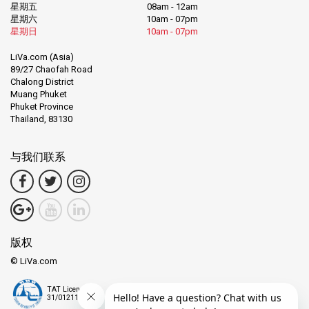
星期五
08am - 12am
星期六
10am - 07pm
星期日
10am - 07pm
LiVa.com (Asia)
89/27 Chaofah Road
Chalong District
Muang Phuket
Phuket Province
Thailand, 83130
与我们联系
版权
© LiVa.com
TAT License
31/01211